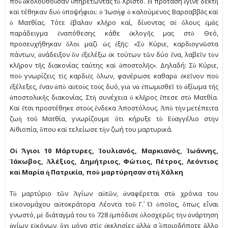
ποὺ ἀκολουθοῦσαν ὑπηρετώντας τὸ Χριστό. Ἡ πρόταση ἔγινε δεκτὴ
καὶ τέθηκαν δυὸ ὑποψήφιοι: ὁ Ἰωσὴφ ὁ καλούµενος Βαρσαββᾶς καὶ
ὁ Ματθίας. Τότε ἔβαλαν κλῆρο καί, δίνοντας σὲ ὅλους ἐµᾶς
παράδειγµα ἐναπόθεσης κάθε ἐκλογῆς µας στὸ Θεό,
προσευχήθηκαν ὅλοι µαζὶ ὡς ἑξῆς: «Σὺ Κύριε, καρδιογνῶστα
πάντων, ἀνάδειξον ὃν ἐξελέξω ἐκ τούτων τῶν δύο ἕνα, λαβεῖν τὸν
κλῆρον τῆς διακονίας ταύτης καὶ ἀποστολῆς». Δηλαδή: Σὺ Κύριε,
ποὺ γνωρίζεις τὶς καρδιὲς ὅλων, φανέρωσε καθαρὰ ἐκεῖνον ποὺ
ἐξέλεξες, ἕναν ἀπὸ αὐτοὺς τοὺς δυό, γιὰ νὰ ἐπωµισθεῖ τὸ ἀξίωµα τῆς
ἀποστολικῆς διακονίας. Στὴ συνέχεια ὁ κλῆρος ἔπεσε στὸ Ματθία.
Καὶ ἔτσι προστέθηκε στοὺς ἕνδεκα Ἀποστόλους. Ἀπὸ τὴν µετέπειτα
ζωὴ τοῦ Ματθία, γνωρίζουµε ὅτι κήρυξε τὸ Εὐαγγέλιο στὴν
Αἰθιοπία, ὅπου καὶ τελείωσε τὴν ζωή του µαρτυρικά.
Οἱ Ἅγιοι 10 Μάρτυρες, Ἰουλιανός, Μαρκιανός, Ἰωάννης,
Ἰάκωβος, Ἀλέξιος, Δηµήτριος, Φώτιος, Πέτρος, Λεόντιος
καὶ Μαρία ἡ Πατρικία, ποὺ µαρτύρησαν στὴ Χάλκη
Τὸ µαρτύριο τῶν Ἁγίων αὐτῶν, ἀναφέρεται στὰ χρόνια του
εἰκονοµάχου αὐτοκράτορα Λέοντα τοῦ Γ΄. Ὁ ὁποῖος, ὅπως εἶναι
γνωστό, µὲ διάταγµά του τὸ 728 ἐµπόδισε ὁλοσχερῶς τὴν ἀνάρτηση
ἁγίων εἰκόνων, ὄχι µόνο στὶς ἐκκλησίες ἀλλὰ σ΄ ὁποιοδήποτε ἄλλο