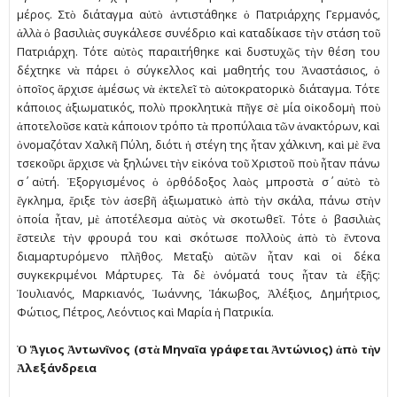
µέρος. Στὸ διάταγµα αὐτὸ ἀντιστάθηκε ὁ Πατριάρχης Γερµανός,
ἀλλὰ ὁ βασιλιὰς συγκάλεσε συνέδριο καὶ καταδίκασε τὴν στάση τοῦ
Πατριάρχη. Τότε αὐτὸς παραιτήθηκε καὶ δυστυχῶς τὴν θέση του
δέχτηκε νὰ πάρει ὁ σύγκελλος καὶ µαθητής του Ἀναστάσιος, ὁ
ὁποῖος ἄρχισε ἀµέσως νὰ ἐκτελεῖ τὸ αὐτοκρατορικὸ διάταγµα. Τότε
κάποιος ἀξιωµατικός, πολὺ προκλητικὰ πῆγε σὲ µία οἰκοδοµὴ ποὺ
ἀποτελοῦσε κατὰ κάποιον τρόπο τὰ προπύλαια τῶν ἀνακτόρων, καὶ
ὀνοµαζόταν Χαλκῆ Πύλη, διότι ἡ στέγη της ἦταν χάλκινη, καὶ µὲ ἕνα
τσεκοῦρι ἄρχισε νὰ ξηλώνει τὴν εἰκόνα τοῦ Χριστοῦ ποὺ ἦταν πάνω
σ΄ αὐτή. Ἐξοργισµένος ὁ ὀρθόδοξος λαὸς µπροστὰ σ΄ αὐτὸ τὸ
ἔγκληµα, ἔριξε τὸν ἀσεβῆ ἀξιωµατικὸ ἀπὸ τὴν σκάλα, πάνω στὴν
ὁποία ἦταν, µὲ ἀποτέλεσµα αὐτὸς νὰ σκοτωθεῖ. Τότε ὁ βασιλιὰς
ἔστειλε τὴν φρουρά του καὶ σκότωσε πολλοὺς ἀπὸ τὸ ἔντονα
διαµαρτυρόµενο πλῆθος. Μεταξὺ αὐτῶν ἦταν καὶ οἱ δέκα
συγκεκριµένοι Μάρτυρες. Τὰ δὲ ὀνόµατά τους ἦταν τὰ ἑξῆς:
Ἰουλιανός, Μαρκιανός, Ἰωάννης, Ἰάκωβος, Ἀλέξιος, Δηµήτριος,
Φώτιος, Πέτρος, Λεόντιος καὶ Μαρία ἡ Πατρικία.
Ὁ Ἅγιος Ἀντωνῖνος (στὰ Μηναῖα γράφεται Ἀντώνιος) ἀπὸ τὴν
Ἀλεξάνδρεια