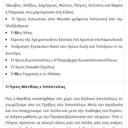
Ἰάκωβος, Ἀλέξιος, Δηµήτριος, Φώτιος, Πέτρος, Λεόντιος καὶ Μαρία
ἡ Πατρικία, ποὺ µαρτύρησαν στὴ Χάλκη
Ὁ Ἅγιος Ἀντωνῖνος (στὰ Μηναῖα γράφεται Ἀντώνιος) ἀπὸ τὴν
Ἀλεξάνδρεια
Ὁ Ὅσιος Ψόης
Εὕρεσις τῆς Ἀχειροποιήτου Εἰκόνας τοῦ Χριστοῦ στὰ Καµουλιανά
Ἀνάµνηση Ἐγκαινίων Ναοῦ τῶν Ἁγίων Ζωῆς καὶ Ἑσπέρου ἐν τῷ
Δευτέρῳ
Ὁ Ἅγιος Κωνσταντῖνος ὁ Α΄ Πατριάρχης Κωνσταντινουπόλεως
Ὁ Ἅγιος Oswald (Ἄγγλος)
Ὁ Ὅσιος Γερµανὸς ὁ ἐν Ἀλάσκᾳ
Ὁ Ἅγιος Ματθίας ὁ Ἀπόστολος
Πῶς ὁ Ματθίας κατατάχθηκε στὸ χορὸ τῶν δώδεκα Ἀποστόλων, τὸ
γνωρίζουµε ἀπὸ τὶς Πράξεις τῶν Ἀποστόλων. Μετὰ τὴν προδοσία
καὶ τὸν ἀπαγχονισµὸ τοῦ Ἰούδα καὶ µετὰ τὴν Ἀνάληψη τοῦ Κυρίου,
οἱ ἕνδεκα µαθητὲς µὲ τὴν Παναγία βρίσκονταν στὸ ὑπερῷον. Τότε ὁ
Πέτρος πρότεινε νὰ ἐκλεγεῖ ἄλλος ἀντὶ τοῦ Ἰούδα, ἀπὸ τοὺς ἄνδρες