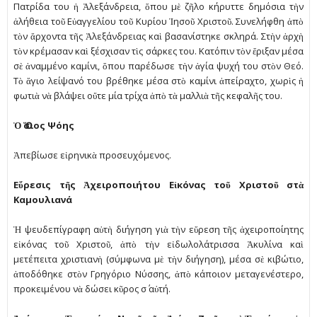
Πατρίδα του ἡ Ἀλεξάνδρεια, ὅπου µὲ ζῆλο κήρυττε δηµόσια τὴν
ἀλήθεια τοῦ Εὐαγγελίου τοῦ Κυρίου Ἰησοῦ Χριστοῦ. Συνελήφθη ἀπὸ
τὸν ἄρχοντα τῆς Ἀλεξάνδρειας καὶ βασανίστηκε σκληρά. Στὴν ἀρχὴ
τὸν κρέµασαν καὶ ξέσχισαν τὶς σάρκες του. Κατόπιν τὸν ἔριξαν µέσα
σὲ ἀναµµένο καµίνι, ὅπου παρέδωσε τὴν ἁγία ψυχή του στὸν Θεό.
Τὸ ἅγιο λείψανό του βρέθηκε µέσα στὸ καµίνι ἀπείραχτο, χωρὶς ἡ
φωτιὰ νὰ βλάψει οὔτε µία τρίχα ἀπὸ τὰ µαλλιὰ τῆς κεφαλῆς του.
Ὁ Ὅσιος Ψόης
Ἀπεβίωσε εἰρηνικὰ προσευχόµενος.
Εὕρεσις τῆς Ἀχειροποιήτου Εἰκόνας τοῦ Χριστοῦ στὰ
Καµουλιανά
Ἡ ψευδεπίγραφη αὐτὴ διήγηση γιὰ τὴν εὕρεση τῆς ἀχειροποίητης
εἰκόνας τοῦ Χριστοῦ, ἀπὸ τὴν εἰδωλολάτρισσα Ἀκυλίνα καὶ
µετέπειτα χριστιανὴ (σύµφωνα µὲ τὴν διήγηση), µέσα σὲ κιβώτιο,
ἀποδόθηκε στὸν Γρηγόριο Νύσσης, ἀπὸ κάποιον µεταγενέστερο,
προκειµένου νὰ δώσει κῦρος σ΄ αὐτή.