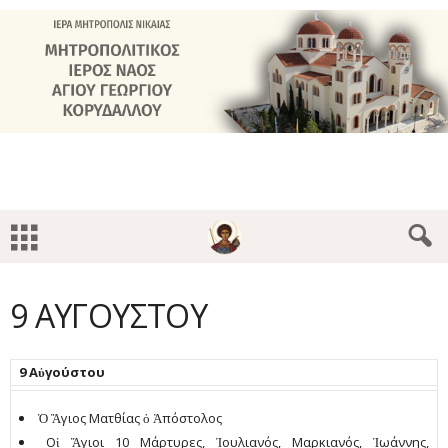
9 ΑΥΓΟΥΣΤΟΥ
9 Αὐγούστου
Ὁ Ἅγιος Ματθίας ὁ Ἀπόστολος
Οἱ Ἅγιοι 10 Μάρτυρες, Ἰουλιανός, Μαρκιανός, Ἰωάννης,