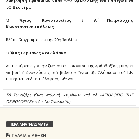
Ἀνάµνηση Ἐγκαινίων Ναοῦ τῶν Ἁγίων Ζωῆς καὶ Ἑσπέρου ἐν
τῷ Δευτέρῳ
Ὁ Ἅγιος Κωνσταντῖνος ὁ Α΄ Πατριάρχης
Κωνσταντινουπόλεως
Βλέπε βιογραφία του τὴν 29η Ἰουλίου.
Ὁ Ὅσιος Γερµανὸς ὁ ἐν Ἀλάσκᾳ
Λεπτοµέρειες γιὰ τὴν ζωὴ αὐτοῦ τοῦ ἁγίου τῆς ὀρθοδοξίας, µπορεῖ
νὰ βρεῖ ὁ ἀναγνώστης στὸ βιβλίο « Ἅγιοι τῆς Ἀλάσκας», τοῦ Γ.Ε.
Πιπεράκη, ἐκδ. Ἑπτάλοφος», Ἀθῆναι.
Τό Συναξάρι εἶναι ἐπιλογή κειμένων ἀπό τό «ΑΓΙΟΛΟΓΙΟ ΤΗΣ
ΟΡΘΟΔΟΞΙΑΣ» τοῦ κ.Χρ.Τσολακίδη
ΙΕΡΑ ΑΝΑΓΝΩΣΜΑΤΑ
ΠΑΛΑΙΑ ΔΙΑΘΗΚΗ