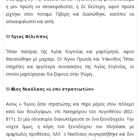
ἡ µὲν πρώτη νὰ ἀποκεφαλιστεῖ, ἡ δὲ δεύτερη, ἀφοῦ πρῶτα
ῥίχτηκε στὸν ποταµὸ Τίβερη καὶ διασώθηκε, κατόπιν νὰ
ἀποκεφαλιστεῖ καὶ αὐτή.
Ὁ Ἅγιος Φίλιππος
Ἦταν πατέρας τῆς Ἁγίας Εὐγενίας καὶ µαρτύρησε, ἀφοῦ
θανατώθηκε µὲ µαχαῖρι. Οἱ Ἅγιοι Πρωτᾶς καὶ Ὑάκινθος Ἦταν
ὑπηρέτες καὶ ἀργότερα συνασκητὲς τῆς Ἁγίας Εὐγενίας, οἱ
ὁποῖοι µαρτύρησαν διὰ ξίφους στὴν Ῥώµη.
Ὁ Ὅσιος Νικόλαος «ὁ ἀπὸ στρατιωτῶν»
Αὐτὸς ὁ Ἅγιος ἦταν στρατιώτης καὶ πῆρε µέρος στὸν πόλεµο
κατὰ τῶν Βουλγάρων, ἐπὶ Νικηφόρου τοῦ Λογοθέτου (802-
811). Σὲ µία ὁδοιπορία διανυκτέρευσε σὲ ἕνα ξενοδοχεῖο. Τὴν
νύχτα ὅµως, ἡ κόρη τοῦ ξενοδόχου τὸν πλησίασε µὲ
ἁµαρτωλὲς προθέσεις. Ἀλλ᾿ ὁ Νικόλαος συγκρατήθηκε καὶ δὲν