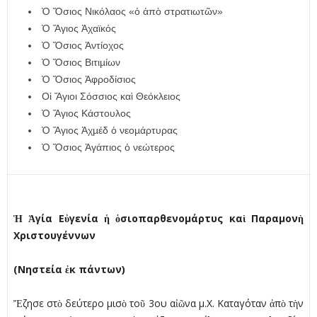
Ὁ Ὅσιος Νικόλαος «ὁ ἀπὸ στρατιωτῶν»
Ὁ Ἅγιος Ἀχαϊκός
Ὁ Ὅσιος Ἀντίοχος
Ὁ Ὅσιος Βιτιµίων
Ὁ Ὅσιος Ἀφροδίσιος
Οἱ Ἅγιοι Σόσσιος καὶ Θεόκλειος
Ὁ Ἅγιος Κάστουλος
Ὁ Ἅγιος Ἀχµέδ ὁ νεοµάρτυρας
Ὁ Ὅσιος Ἀγάπιος ὁ νεώτερος
Ἡ Ἁγία Εὐγενία ἡ ὁσιοπαρθενοµάρτυς καὶ Παραµονὴ
Χριστουγέννων
(Νηστεία ἐκ πάντων)
Ἔζησε στὸ δεύτερο µισὸ τοῦ 3ου αἰῶνα µ.Χ. Καταγόταν ἀπὸ τὴν