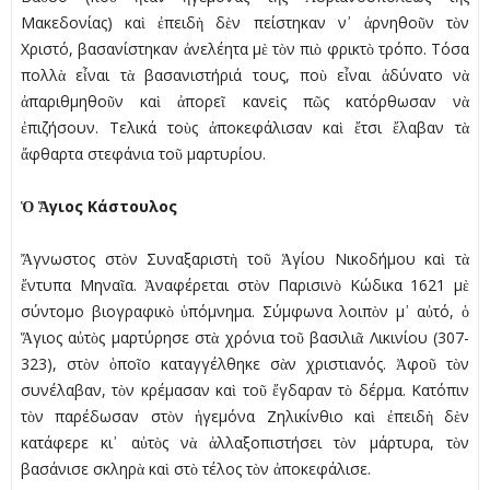
Μακεδονίας) καὶ ἐπειδὴ δὲν πείστηκαν ν᾿ ἀρνηθοῦν τὸν
Χριστό, βασανίστηκαν ἀνελέητα µὲ τὸν πιὸ φρικτὸ τρόπο. Τόσα
πολλὰ εἶναι τὰ βασανιστήριά τους, ποὺ εἶναι ἀδύνατο νὰ
ἀπαριθµηθοῦν καὶ ἀπορεῖ κανεὶς πῶς κατόρθωσαν νὰ
ἐπιζήσουν. Τελικά τοὺς ἀποκεφάλισαν καὶ ἔτσι ἔλαβαν τὰ
ἄφθαρτα στεφάνια τοῦ µαρτυρίου.
Ὁ Ἅγιος Κάστουλος
Ἄγνωστος στὸν Συναξαριστὴ τοῦ Ἁγίου Νικοδήµου καὶ τὰ
ἔντυπα Μηναῖα. Ἀναφέρεται στὸν Παρισινὸ Κώδικα 1621 µὲ
σύντοµο βιογραφικὸ ὑπόµνηµα. Σύµφωνα λοιπὸν µ᾿ αὐτό, ὁ
Ἅγιος αὐτὸς µαρτύρησε στὰ χρόνια τοῦ βασιλιᾶ Λικινίου (307-
323), στὸν ὁποῖο καταγγέλθηκε σὰν χριστιανός. Ἀφοῦ τὸν
συνέλαβαν, τὸν κρέµασαν καὶ τοῦ ἔγδαραν τὸ δέρµα. Κατόπιν
τὸν παρέδωσαν στὸν ἡγεµόνα Ζηλικίνθιο καὶ ἐπειδὴ δὲν
κατάφερε κι᾿ αὐτὸς νὰ ἀλλαξοπιστήσει τὸν µάρτυρα, τὸν
βασάνισε σκληρὰ καὶ στὸ τέλος τὸν ἀποκεφάλισε.