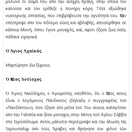
µόλυνε τὸ σῶµα του ἀπὸ τὴν αἰσχρὴ πράξη, στὴν ὁποία τὸν
καλοῦσε καὶ τὸν ἐρέθιζε ἡ πονηρὴ κόρη. Τότε ἀξιώθηκε
νυκτερινῆς ὀπτασίας, ποὺ ἐπιβράβευσε τὴν ἁγνότητά του. Ὅταν
ἐπέστρεψε ἀπὸ τὸν πόλεµο σῶος καὶ ἀβλαβής, ἀποσύρθηκε σὲ
κάποια Μονή, ὅπου ἔγινε µοναχός, καί, ἀφοὺ ἔζησε ζωὴ ὁσία,
πέθανε εἰρηνικά.
Ὁ Ἅγιος Ἀχαϊκός
Μαρτύρησε διὰ ξίφους.
Ὁ Ὅσιος Ἀντίοχος
Ὁ Ἅγιος Νικόδηµος ὁ Ἁγιορείτης ὑποθέτει, ὅτι ὁ Ὅσιος αὐτὸς
εἶναι ὁ λεγόµενος Πάνδεκτος (δηλαδὴ ὁ συγγραφέας τοῦ
«Πανδέκτου»), ποὺ ἔζησε στὰ µέσα τοῦ 7ου αἰῶνα, καταγόταν
ἀπὸ τὴν Γαλατία καὶ ἦταν µοναχὸς στὴν Μονὴ τοῦ Ἁγίου Σάββα
στὰ Ἱεροσόλυµα. Αὐτὸς µάλιστα περιέγραψε καὶ τὴν ἅλωση τῆς
Ἱερουσαλὴµ ἀπὸ τοὺς Ἄραβες καὶ θρήνησε τὸν φόνο τῶν