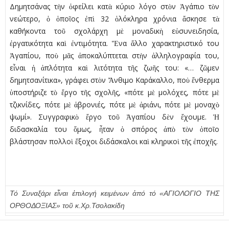
Δηµητσάνας τὴν ὀφείλει κατὰ κύριο λόγο στὸν Ἀγάπιο τὸν
νεώτερο, ὁ ὁποῖος ἐπὶ 32 ὁλόκληρα χρόνια ἄσκησε τὰ
καθήκοντα τοῦ σχολάρχη µὲ µοναδικὴ εὐσυνειδησία,
ἐργατικότητα καὶ ἐντιµότητα. Ἕνα ἄλλο χαρακτηριστικό του
Ἀγαπίου, ποὺ µᾶς ἀποκαλύπτεται στὴν ἀλληλογραφία του,
εἶναι ἡ ἁπλότητα καὶ λιτότητα τῆς ζωῆς του: «… ζῶµεν
δηµητσανίτικα», γράφει στὸν Ἄνθιµο Καράκαλλο, ποὺ ἔνθερµα
ὑποστήριζε τὸ ἔργο τῆς σχολῆς, «πότε µὲ µολόχες, πότε µὲ
τζικνίδες, πότε µὲ ἁβρονιές, πότε µὲ ἀριάνι, πότε µὲ µοναχὸ
ψωµί». Συγγραφικὸ ἔργο τοῦ Ἀγαπίου δὲν ἔχουµε. Ἡ
διδασκαλία του ὅµως, ἦταν ὁ σπόρος ἀπὸ τὸν ὁποῖο
βλάστησαν πολλοὶ ἔξοχοι διδάσκαλοι καὶ κληρικοὶ τῆς ἐποχῆς.
Τό Συναξάρι εἶναι ἐπιλογή κειμένων ἀπό τό «ΑΓΙΟΛΟΓΙΟ ΤΗΣ
ΟΡΘΟΔΟΞΙΑΣ» τοῦ κ.Χρ.Τσολακίδη