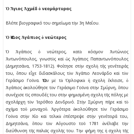
Ὁ Ἅγιος Ἀχµέδ ὁ νεοµάρτυρας
Βλέπε βιογραφικό του σηµείωµα τὴν 3η Μαΐου.
Ὁ Ὅσιος Ἀγάπιος ὁ νεώτερος
Ὁ Ἀγάπιος ὁ νεώτερος, κατὰ κόσµον Ἀντώνιος
Ἀντωνόπουλος, γνωστὸς καὶ ὡς Ἀγάπιος Παπαντωνόπουλος
(Δηµητσάνα, 1753-1812). Φοίτησε στὴν σχολὴ τῆς γενέτειράς
του, ὅπου εἶχε διδασκάλους τὸν Ἀγάπιο Λεονάρδο καὶ τὸν
Γεράσιµο Γοῦνα. Ὅταν µὲ τὰ Ὀρλοφικὰ ἡ σχολὴ ἔκλεισε, ὁ
Ἀγάπιος ἀκολούθησε τὸν Γεράσιµο Γοῦνα στὴν Σµύρνη, ὅπου
συνέχισε τὶς σπουδές του στὴν φηµισµένη σχολὴ τῆς πόλης µὲ
σχολάρχη τὸν Ἰερόθεο Δενδρινό. Στὴν Σµύρνη πῆρε καὶ τὸ
σχῆµα τοῦ µοναχοῦ. Ἀργότερα ἀκολούθησε τὸν Γεράσιµο
Γοῦνα στὴν Χίο καὶ τελικὰ ἐπέστρεψε στὴν γενέτειρά του,
Δηµητσάνα, ὅπου τὸν Αὔγουστο τοῦ 1781 ἀνέλαβε τὴν
διεύθυνση τῆς παλιᾶς σχολῆς του. Τὴν φήµη της ἡ σχολὴ τῆς