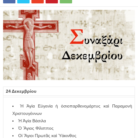
24 Δεκεμβρίου
Ἡ Ἁγία Εὐγενία ἡ ὁσιοπαρθενοµάρτυς καὶ Παραµονὴ
Χριστουγέννων
Ἡ Ἁγία Βάσιλα
Ὁ Ἅγιος Φίλιππος
Οἱ Ἅγιοι Πρωτᾶς καὶ Ὑάκινθος