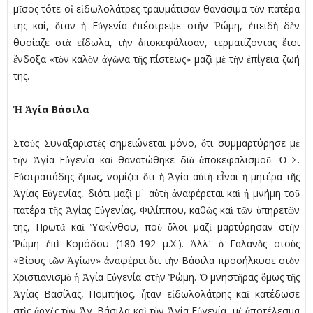
µῖσος τότε οἱ εἰδωλολάτρες τραυµάτισαν θανάσιµα τὸν πατέρα
της καί, ὅταν ἡ Εὐγενία ἐπέστρεψε στὴν Ῥώµη, ἐπειδὴ δὲν
θυσίαζε στὰ εἴδωλα, τὴν ἀποκεφάλισαν, τερµατίζοντας ἔτσι
ἔνδοξα «τὸν καλὸν ἀγῶνα τῆς πίστεως» µαζὶ µὲ τὴν ἐπίγεια ζωή
της.
Ἡ Ἁγία Βάσιλα
Στοὺς Συναξαριστὲς σηµειώνεται µόνο, ὅτι συµµαρτύρησε µὲ
τὴν Ἁγία Εὐγενία καὶ θανατώθηκε διὰ ἀποκεφαλισµοῦ. Ὁ Σ.
Εὐστρατιάδης ὅµως, νοµίζει ὅτι ἡ Ἁγία αὐτὴ εἶναι ἡ µητέρα τῆς
Ἁγίας Εὐγενίας, διότι µαζὶ µ᾿ αὐτὴ ἀναφέρεται καὶ ἡ µνήµη τοῦ
πατέρα τῆς Ἁγίας Εὐγενίας, Φιλίππου, καθὼς καὶ τῶν ὑπηρετῶν
της, Πρωτᾶ καὶ Ὑακίνθου, ποὺ ὅλοι µαζὶ µαρτύρησαν στὴν
Ῥώµη ἐπὶ Κοµόδου (180-192 µ.Χ.). Ἀλλ᾿ ὁ Γαλανὸς στοὺς
«Βίους τῶν Ἁγίων» ἀναφέρει ὅτι τὴν Βάσιλα προσήλκυσε στὸν
Χριστιανισµὸ ἡ Ἁγία Εὐγενία στὴν Ῥώµη. Ὁ µνηστῆρας ὅµως τῆς
Ἁγίας Βασίλας, Ποµπήιος, ἦταν εἰδωλολάτρης καὶ κατέδωσε
στὶς ἀρχὲς τὴν Ἁγ. Βάσιλα καὶ τὴν Ἁγία Εὐγενία, µὲ ἀποτέλεσµα