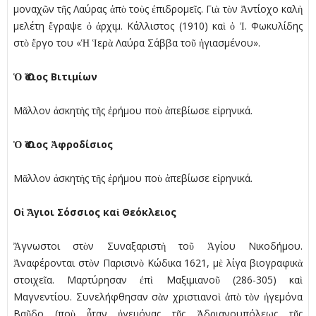
µοναχῶν τῆς Λαύρας ἀπὸ τοὺς ἐπιδροµεῖς. Γιὰ τὸν Ἀντίοχο καλὴ
µελέτη ἔγραψε ὁ ἀρχιµ. Κάλλιστος (1910) καὶ ὁ Ἰ. Φωκυλίδης
στὸ ἔργο του «Ἡ Ἱερὰ Λαύρα Σάββα τοῦ ἡγιασµένου».
Ὁ Ὅσιος Βιτιµίων
Μᾶλλον ἀσκητὴς τῆς ἐρήµου ποὺ ἀπεβίωσε εἰρηνικά.
Ὁ Ὅσιος Ἀφροδίσιος
Μᾶλλον ἀσκητὴς τῆς ἐρήµου ποὺ ἀπεβίωσε εἰρηνικά.
Οἱ Ἅγιοι Σόσσιος καὶ Θεόκλειος
Ἄγνωστοι στὸν Συναξαριστὴ τοῦ Ἁγίου Νικοδήµου.
Ἀναφέρονται στὸν Παρισινὸ Κώδικα 1621, µὲ λίγα βιογραφικὰ
στοιχεῖα. Μαρτύρησαν ἐπὶ Μαξιµιανοῦ (286-305) καὶ
Μαγνεντίου. Συνελήφθησαν σὰν χριστιανοὶ ἀπὸ τὸν ἡγεµόνα
Βαῦδο (ποὺ ἦταν ἡγεµόνας τῆς Ἀδριανουπόλεως τῆς