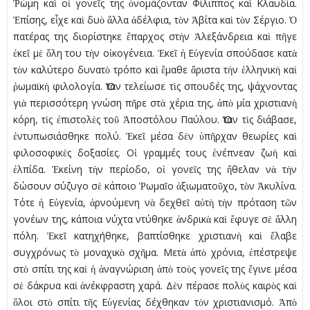
Ῥώµη καὶ οἱ γονεῖς της ὀνοµάζονταν Φίλιππος καὶ Κλαυδία.
Ἐπίσης, εἶχε καὶ δυὸ ἄλλα ἀδέλφια, τὸν Ἀβίτα καὶ τὸν Σέργιο. Ὁ
πατέρας της διορίστηκε ἔπαρχος στὴν Ἀλεξάνδρεια καὶ πῆγε
ἐκεῖ µὲ ὅλη του τὴν οἰκογένεια. Ἐκεῖ ἡ Εὐγενία σπούδασε κατὰ
τὸν καλύτερο δυνατὸ τρόπο καὶ ἔµαθε ἄριστα τὴν ἑλληνικὴ καὶ
ῥωµαϊκὴ φιλολογία. Ὅταν τελείωσε τὶς σπουδές της, ψάχνοντας
γιὰ περισσότερη γνώση πῆρε στὰ χέρια της, ἀπὸ µία χριστιανὴ
κόρη, τὶς ἐπιστολὲς τοῦ Ἀποστόλου Παύλου. Ὅταν τὶς διάβασε,
ἐντυπωσιάσθηκε πολύ. Ἐκεῖ µέσα δὲν ὑπῆρχαν θεωρίες καὶ
φιλοσοφικὲς δοξασίες. Οἱ γραµµές τους ἐνέπνεαν ζωὴ καὶ
ἐλπίδα. Ἐκείνη τὴν περίοδο, οἱ γονεῖς της ἤθελαν νὰ τὴν
δώσουν σύζυγο σὲ κάποιο Ῥωµαῖο ἀξιωµατοῦχο, τὸν Ἀκυλίνα.
Τότε ἡ Εὐγενία, ἀρνούµενη νὰ δεχθεῖ αὐτὴ τὴν πρόταση τῶν
γονέων της, κάποια νύχτα ντύθηκε ἀνδρικὰ καὶ ἔφυγε σὲ ἄλλη
πόλη. Ἐκεῖ κατηχήθηκε, βαπτίσθηκε χριστιανὴ καὶ ἔλαβε
συγχρόνως τὸ µοναχικὸ σχῆµα. Μετὰ ἀπὸ χρόνια, ἐπέστρεψε
στὸ σπίτι της καὶ ἡ ἀναγνώριση ἀπὸ τοὺς γονεῖς της ἔγινε µέσα
σὲ δάκρυα καὶ ἀνέκφραστη χαρά. Δὲν πέρασε πολὺς καιρὸς καὶ
ὅλοι στὸ σπίτι τῆς Εὐγενίας δέχθηκαν τὸν χριστιανισµό. Ἀπὸ