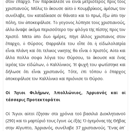
στὸν ἔπαρχο. Τὸν παρακάλεσε νὰ εἶναι µετριότερος πρὸς τοὺς
χριστιανούς. Μόλις τὸ ἄκουσε αὐτὸ ὁ Κουµβρίκιος, ἀµέσως τὸν
συνέλαβε, τὸν καταδίκασε σὲ θάνατο καὶ τὸ πρωί, ἔξω ἀπὸ τὴν
πόλη, τὸν ἀποκεφάλισε. Τὸ γεγονὸς λύπησε τοὺς χριστιανούς,
ἀλλὰ ἄναψε ἀκόµα περισσότερο τὴν φλόγα τῆς πίστης πρὸς τὸν
Χριστό. Μετὰ ἀπὸ δυὸ ἡµέρες, πῆγε ἄλλος χριστιανὸς στὸν
ἔπαρχο, ὁ Θύρσος. Θαρραλέα του εἶπε ὅτι ἡ εἰδωλολατρία
εἶναι πλάνη καὶ ὅτι τελικὸς νικητὴς θὰ εἶναι ὁ Χριστός. Αὐτὰ καὶ
ἄλλα πολλὰ σοφὰ λόγια του Θύρσου, τὰ ἄκουσε καὶ ἕνας
ἱερέας τῶν εἰδώλων, ὁ Καλλίνικος. Ἡ ψυχή του φωτίστηκε καὶ
δήλωσε ὅτι εἶναι χριστιανός. Τότε, ἐπὶ τόπου ὁ ἔπαρχος
ἀποκεφάλισε τὸν Καλλίνικο καὶ πριόνισε τὸ Θύρσο.
Οἱ Ἅγιοι Φιλήµων, Ἀπολλώνιος, Ἀρριανός καὶ οἱ
τέσσερις Προτεκτοράτοι
Οἱ Ἅγιοι αὐτοὶ ἔζησαν στὰ χρόνια τοῦ βασιλιᾶ Διοκλητιανοῦ
(290) καὶ τὸ µαρτύριό τους ἔγινε ὡς ἑξῆς: Ὁ ἡγεµόνας τῆς Θήβας
στὴν Αἴγυπτο, Ἀρριανός, συνέλαβε 37 χριστιανούς. Ἕνας ἀπ᾿