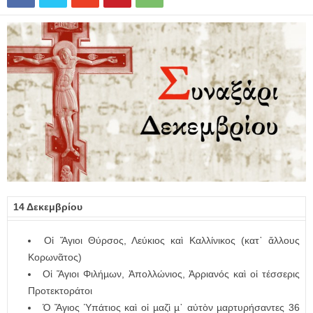
14 Δεκεμβρίου
Οἱ Ἅγιοι Θύρσος, Λεύκιος καὶ Καλλίνικος (κατ᾿ ἄλλους
Κορωνᾶτος)
Οἱ Ἅγιοι Φιλήµων, Ἀπολλώνιος, Ἀρριανός καὶ οἱ τέσσερις
Προτεκτοράτοι
Ὁ Ἅγιος Ὑπάτιος καὶ οἱ µαζὶ µ᾿ αὐτὸν µαρτυρήσαντες 36