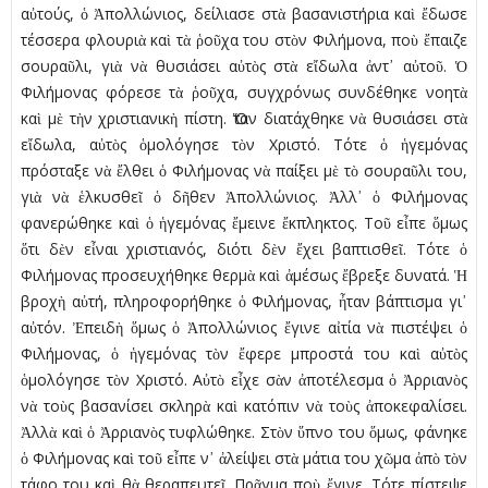
αὐτούς, ὁ Ἀπολλώνιος, δείλιασε στὰ βασανιστήρια καὶ ἔδωσε
τέσσερα φλουριὰ καὶ τὰ ῥοῦχα του στὸν Φιλήµονα, ποὺ ἔπαιζε
σουραῦλι, γιὰ νὰ θυσιάσει αὐτὸς στὰ εἴδωλα ἀντ᾿ αὐτοῦ. Ὁ
Φιλήµονας φόρεσε τὰ ῥοῦχα, συγχρόνως συνδέθηκε νοητὰ
καὶ µὲ τὴν χριστιανικὴ πίστη. Ὅταν διατάχθηκε νὰ θυσιάσει στὰ
εἴδωλα, αὐτὸς ὁµολόγησε τὸν Χριστό. Τότε ὁ ἡγεµόνας
πρόσταξε νὰ ἔλθει ὁ Φιλήµονας νὰ παίξει µὲ τὸ σουραῦλι του,
γιὰ νὰ ἑλκυσθεῖ ὁ δῆθεν Ἀπολλώνιος. Ἀλλ᾿ ὁ Φιλήµονας
φανερώθηκε καὶ ὁ ἡγεµόνας ἔµεινε ἔκπληκτος. Τοῦ εἶπε ὅµως
ὅτι δὲν εἶναι χριστιανός, διότι δὲν ἔχει βαπτισθεῖ. Τότε ὁ
Φιλήµονας προσευχήθηκε θερµὰ καὶ ἀµέσως ἔβρεξε δυνατά. Ἡ
βροχὴ αὐτή, πληροφορήθηκε ὁ Φιλήµονας, ἦταν βάπτισµα γι᾿
αὐτόν. Ἐπειδὴ ὅµως ὁ Ἀπολλώνιος ἔγινε αἰτία νὰ πιστέψει ὁ
Φιλήµονας, ὁ ἡγεµόνας τὸν ἔφερε µπροστά του καὶ αὐτὸς
ὁµολόγησε τὸν Χριστό. Αὐτὸ εἶχε σὰν ἀποτέλεσµα ὁ Ἀρριανὸς
νὰ τοὺς βασανίσει σκληρὰ καὶ κατόπιν νὰ τοὺς ἀποκεφαλίσει.
Ἀλλὰ καὶ ὁ Ἀρριανὸς τυφλώθηκε. Στὸν ὕπνο του ὅµως, φάνηκε
ὁ Φιλήµονας καὶ τοῦ εἶπε ν᾿ ἀλείψει στὰ µάτια του χῶµα ἀπὸ τὸν
τάφο του καὶ θὰ θεραπευτεῖ. Πρᾶγµα ποὺ ἔγινε. Τότε πίστεψε