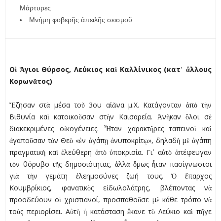
Μάρτυρες
Μνήµη φοβερῆς ἀπειλῆς σεισµοῦ
Οἱ Ἅγιοι Θύρσος, Λεύκιος καὶ Καλλίνικος (κατ᾿ ἄλλους
Κορωνᾶτος)
Ἔζησαν στὰ µέσα τοῦ 3ου αἰῶνα µ.Χ. Κατάγονταν ἀπὸ τὴν
Βιθυνία καὶ κατοικοῦσαν στὴν Καισαρεία. Ἀνῆκαν ὅλοι σὲ
διακεκριµένες οἰκογένειες. Ἦταν χαρακτῆρες ταπεινοὶ καὶ
ἀγαποῦσαν τὸν Θεὸ «ἐν ἀγάπῃ ἀνυποκρίτῳ», δηλαδὴ µὲ ἀγάπη
πραγµατικὴ καὶ ἐλεύθερη ἀπὸ ὑποκρισία. Γι᾿ αὐτὸ ἀπέφευγαν
τὸν θόρυβο τῆς δηµοσιότητας, ἀλλὰ ὅµως ἦταν πασίγνωστοι
γιὰ τὴν γεµάτη ἐλεηµοσύνες ζωή τους. Ὁ ἔπαρχος
Κουµβρίκιος, φανατικὸς εἰδωλολάτρης, βλέποντας νὰ
προοδεύουν οἱ χριστιανοί, προσπαθοῦσε µὲ κάθε τρόπο νὰ
τοὺς περιορίσει. Αὐτὴ ἡ κατάσταση ἔκανε τὸ Λεύκιο καὶ πῆγε