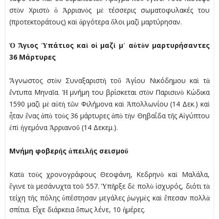
στὸν Χριστὸ ὁ Ἀρριανὸς µὲ τέσσερις σωµατοφυλακές του
(προτεκτοράτους) καὶ ἀργότερα ὅλοι µαζὶ µαρτύρησαν.
Ὁ Ἅγιος Ὑπάτιος καὶ οἱ µαζὶ µ᾿ αὐτὸν µαρτυρήσαντες
36 Μάρτυρες
Ἄγνωστος στὸν Συναξαριστὴ τοῦ Ἁγίου Νικόδηµου καὶ τὰ
ἔντυπα Μηναῖα. Ἡ µνήµη του βρίσκεται στὸν Παρισινὸ Κώδικα
1590 µαζὶ µὲ αὐτὴ τῶν Φιλήµονα καὶ Ἀπολλωνίου (14 Δεκ.) καὶ
ἦταν ἕνας ἀπὸ τοὺς 36 µάρτυρες ἀπὸ τὴν Θηβαΐδα τῆς Αἰγύπτου
ἐπὶ ἡγεµόνα Ἀρριανοῦ (14 Δεκεµ.).
Μνήµη φοβερῆς ἀπειλῆς σεισµοῦ
Κατὰ τοὺς χρονογράφους Θεοφάνη, Κεδρηνὸ καὶ Μαλάλα,
ἔγινε τὰ µεσάνυχτα τοῦ 557. Ὑπῆρξε δὲ πολὺ ἰσχυρός, διότι τὰ
τείχη τῆς πόλης ὑπέστησαν µεγάλες ῥωγµὲς καὶ ἔπεσαν πολλὰ
σπίτια. Εἶχε διάρκεια ὅπως λένε, 10 ἡµέρες.