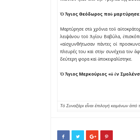
Ὁ
Ἅ
γιος Θεόδωρος πο
ὺ
µαρτύρησε
Μαρτύρησε στὰ χρόνια τοῦ αὐτοκράτορ
λειψάνου τοῦ Ἁγίου Βαβύλα, ἐπισκόπου
«αἰσχυνθήτωσαν πάντες οἱ προσκυνοῦ
πλευρές του καὶ στὴν συνέχεια τὸν ἄ
δεύτερη φορα καὶ ἀποκεφαλίστηκε.
Ὁ Ἅγιος Μερκούριος «ὁ ἐν Σµολένσκ
Τό Συναξάρι εἶναι ἐπιλογή κειμένων ἀ