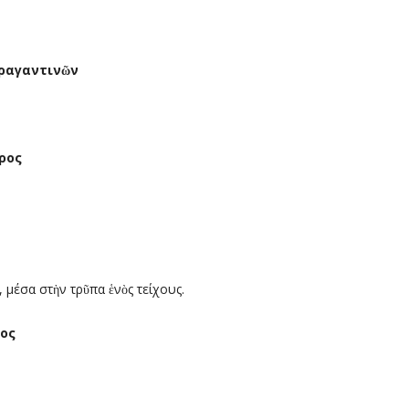
ραγαντιν
ῶ
ν
ρος
 µέσα στὴν τρῦπα ἑνὸς τείχους.
ος