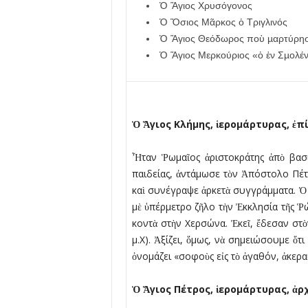
Ὁ Ἅγιος Χρυσόγονος
Ὁ Ὅσιος Μᾶρκος ὁ Τριγλινός
Ὁ Ἅγιος Θεόδωρος ποὺ µαρτύρησε
Ὁ Ἅγιος Μερκούριος «ὁ ἐν Σµολέ
Ὁ
Ἅ
γιος Κλήµης,
ἱ
εροµάρτυρας,
ἐ
π
Ἦταν Ῥωµαῖος ἀριστοκράτης ἀπὸ βασιλ
παιδείας, ἀντάµωσε τὸν Ἀπόστολο Πέτρ
καὶ συνέγραψε ἀρκετὰ συγγράµµατα. Ὁ 
µὲ ὑπέρµετρο ζῆλο τὴν Ἐκκλησία τῆς Ῥ
κοντὰ στὴν Χερσώνα. Ἐκεῖ, ἔδεσαν στ
µ.Χ). Ἀξίζει, ὅµως, νὰ σηµειώσουµε ὅ
ὀνοµάζει «σοφοὺς εἰς τὸ ἀγαθόν, ἀκερα
Ὁ
Ἅ
γιος Πέτρος,
ἱ
εροµάρτυρας,
ἀ
ρ