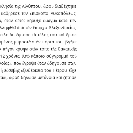
κλησία τῆς Αἰγύπτου, ἀφοῦ διαδέχτηκε
ὶ καθῄρεσε τὸν ἐπίσκοπο Λυκοπόλεως,
ο, ὅταν αὐτὸς κήρυξε διωγµὸ κατὰ τῶν
υλληφθεῖ ἀπὸ τὸν ἔπαρχο Ἀλεξανδρείας,
ιλε ὅτι ἔφτασε τὸ τέλος του καὶ ὅρισε
ρωµένος µπροστὰ στὴν πόρτα του, βγῆκε
ὸν πῆγαν κρυφὰ στὸν τόπο τῆς θανατικῆς
 12 χρόνια. Ἀπὸ κάποιο σύγγραµµά τοῦ
νοίας», ποὺ ἔγραψε ὅταν ὁδηγοῦσε στὴν
 ἡ εὐσεβὴς ὀξυδέρκεια τοῦ Πέτρου εἶχε
 πάλι, ἀφοῦ δήλωσε µετάνοια καὶ ζήτησε