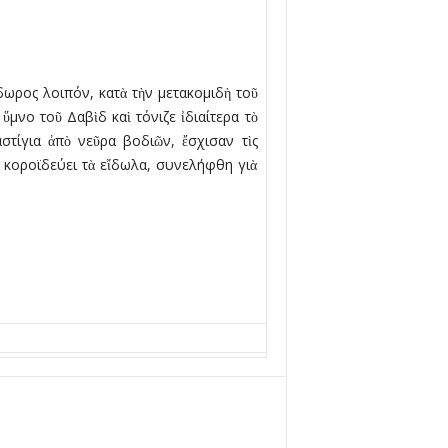
ωρος λοιπόν, κατὰ τὴν µετακοµιδὴ τοῦ
µνο τοῦ Δαβὶδ καὶ τόνιζε ἰδιαίτερα τὸ
στίγια ἀπὸ νεῦρα βοδιῶν, ἔσχισαν τὶς
ὰ κοροϊδεύει τὰ εἴδωλα, συνελήφθη γιὰ