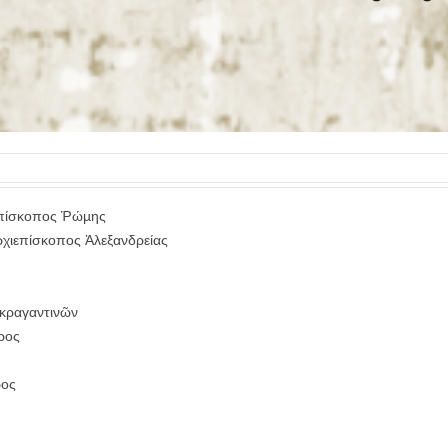
ἐπίσκοπος Ῥώµης
ρχιεπίσκοπος Ἀλεξανδρείας
κραγαντινῶν
ρος
ρος