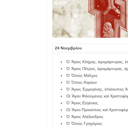
λ
λ
ο
ύ
24 Νοεμβρίου
Ὁ Ἅγιος Κλήµης, ἱεροµάρτυρας, 
Ὁ Ἅγιος Πέτρος, ἱεροµάρτυρας, ἀ
Ὁ Ὅσιος Μάλχος
Ὁ Ὅσιος Καρίων
Ὁ Ἅγιος Ἑρµογένης, ἐπίσκοπος Ἀ
Οἱ Ἅγιοι Φιλούµενος καὶ Χριστοφό
Ὁ Ἅγιος Εὐγένιος
Οἱ Ἅγιοι Προκόπιος καὶ Χριστοφό
Ὁ Ἅγιος Ἀλέξανδρος
Ὁ Ὅσιος Γρηγόριος