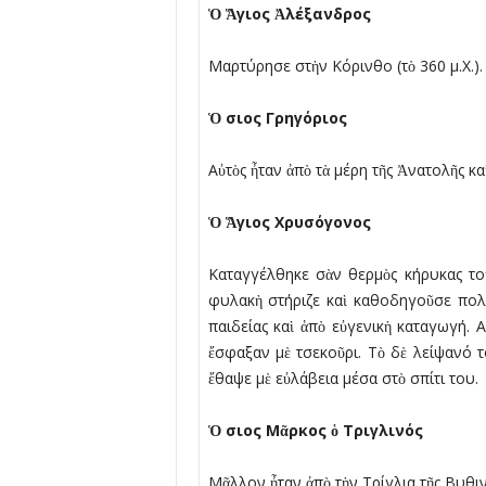
Ὁ
Ἅ
γιος
Ἀ
λέξανδρος
Μαρτύρησε στὴν Κόρινθο (τὸ 360 µ.Χ.).
Ὁ
σιος Γρηγόριος
Αὐτὸς ἦταν ἀπὸ τὰ µέρη τῆς Ἀνατολῆς κ
Ὁ
Ἅ
γιος Χρυσόγονος
Καταγγέλθηκε σὰν θερµὸς κήρυκας το
φυλακὴ στήριζε καὶ καθοδηγοῦσε πολλ
παιδείας καὶ ἀπὸ εὐγενικὴ καταγωγή. Α
ἔσφαξαν µὲ τσεκοῦρι. Τὸ δὲ λείψανό τ
ἔθαψε µὲ εὐλάβεια µέσα στὸ σπίτι του.
Ὁ
σιος Μ
ᾶ
ρκος
ὁ
Τριγλινός
Μᾶλλον ἦταν ἀπὸ τὴν Τρίγλια τῆς Βυθινί