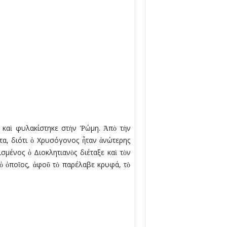
 καὶ φυλακίστηκε στὴν Ῥώµη. Ἀπὸ τὴν
ατα, διότι ὁ Χρυσόγονος ἦταν ἀνώτερης
ισµένος ὁ Διοκλητιανὸς διέταξε καὶ τὸν
 ὁ ὁποῖος, ἀφοῦ τὸ παρέλαβε κρυφά, τὸ