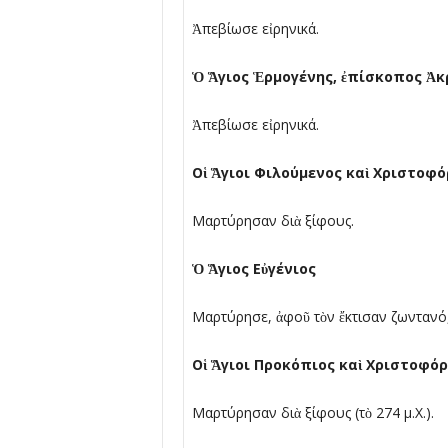
Ἀπεβίωσε εἰρηνικά.
Ὁ
Ἅ
γιος
Ἑ
ρµογένης,
ἐ
πίσκοπος
Ἀ
κ
Ἀπεβίωσε εἰρηνικά.
Ο
ἱ
Ἅ
γιοι Φιλούµενος κα
ὶ
Χριστοφό
Μαρτύρησαν διὰ ξίφους.
Ὁ
Ἅ
γιος Ε
ὐ
γένιος
Μαρτύρησε, ἀφοῦ τὸν ἔκτισαν ζωντανό,
Ο
ἱ
Ἅ
γιοι Προκόπιος κα
ὶ
Χριστοφόρ
Μαρτύρησαν διὰ ξίφους (τὸ 274 µ.Χ.).