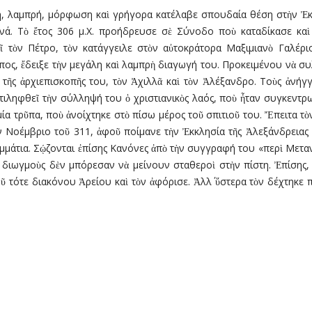
η, λαµπρή, µόρφωση καὶ γρήγορα κατέλαβε σπουδαία θέση στὴν Ἐκ
νά. Τὸ ἔτος 306 µ.Χ. προήδρευσε σὲ Σύνοδο ποὺ καταδίκασε κα
εῖ τὸν Πέτρο, τὸν κατάγγειλε στὸν αὐτοκράτορα Μαξιµιανὸ Γαλέρι
οπος, ἔδειξε τὴν µεγάλη καὶ λαµπρὴ διαγωγή του. Προκειµένου νὰ σ
τῆς ἀρχιεπισκοπῆς του, τὸν Ἀχιλλᾶ καὶ τὸν Ἀλέξανδρο. Τοὺς ἀνήγγε
ντιληφθεῖ τὴν σύλληψή του ὁ χριστιανικὸς λαός, ποὺ ἦταν συγκεντ
ία τρῦπα, ποὺ ἀνοίχτηκε στὸ πίσω µέρος τοῦ σπιτιοῦ του. Ἔπειτα τ
ν Νοέµβριο τοῦ 311, ἀφοῦ ποίµανε τὴν Ἐκκλησία τῆς Ἀλεξάνδρειας
µµάτια. Σῴζονται ἐπίσης Κανόνες ἀπὸ τὴν συγγραφή του «περὶ Μετα
ς διωγµοὺς δὲν µπόρεσαν νὰ µείνουν σταθεροὶ στὴν πίστη. Ἐπίσης,
αροῦ τότε διακόνου Ἀρείου καὶ τὸν ἀφόρισε. Ἀλλ΄ ὕστερα τὸν δέχτηκε