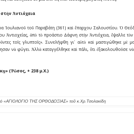
 στ
ὴ
ν
Ἀ
ντιόχεια
α Ἰουλιανοῦ τοῦ Παραβάτη (361) καὶ ἔπαρχου Σαλουστίου. Ὁ Θεόδ
 Ἀντιοχείας, ἀπὸ τὸ προάστιο Δάφνη στὴν Ἀντιόχεια, ἔψαλλε τὸν ὕ
ντες τοῖς γλυπτοῖς». Συνελήφθη γι᾿ αὐτὸ καὶ µαστιγώθηκε µὲ µα
φησαν νὰ φύγει. Ἀλλὰ καταγγέλθηκε καὶ πάλι, ὅτι ἐξακολουθοῦσε ν
ῃ» (Ῥῶσος, + 238 µ.Χ.)
πό τό «ΑΓΙΟΛΟΓΙΟ ΤΗΣ ΟΡΘΟΔΟΞΙΑΣ» τοῦ κ.Χρ.Τσολακίδη