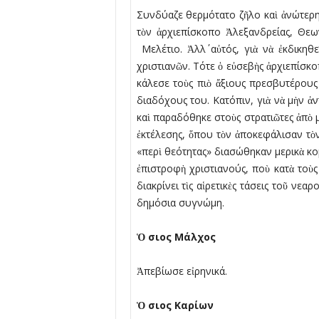
Συνδύαζε θερµότατο ζῆλο καὶ ἀνώτερ
τὸν ἀρχιεπίσκοπο Ἀλεξανδρείας, Θεω
Μελέτιο. Ἀλλ΄ αὐτός, γιὰ νὰ ἐκδικηθ
χριστιανῶν. Τότε ὁ εὐσεβὴς ἀρχιεπίσκ
κάλεσε τοὺς πιὸ ἄξιους πρεσβυτέρους 
διαδόχους του. Κατόπιν, γιὰ νὰ µὴν ἀ
καὶ παραδόθηκε στοὺς στρατιῶτες ἀπὸ µ
ἐκτέλεσης, ὅπου τὸν ἀποκεφάλισαν τὸ
«περὶ θεότητας» διασώθηκαν µερικὰ κο
ἐπιστροφὴ χριστιανούς, ποὺ κατὰ τοὺ
διακρίνει τὶς αἱρετικὲς τάσεις τοῦ νε
δηµόσια συγνώµη.
Ὁ
σιος Μάλχος
Ἀπεβίωσε εἰρηνικά.
Ὁ
σιος Καρίων