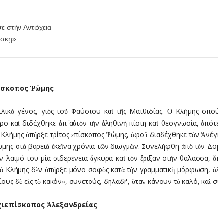
 στὴν Ἀντιόχεια
νσκῃ»
ίσκοπος
Ῥ
ώµης
ικὸ γένος, γιὸς τοῦ Φαύστου καὶ τῆς Ματθιδίας. Ὁ Κλήµης σπούδ
ο καὶ διδάχθηκε ἀπ΄ αὐτὸν τὴν ἀληθινὴ πίστη καὶ θεογνωσία, ὁπότ
Κλήµης ὑπῆρξε τρίτος ἐπίσκοπος Ῥώµης, ἀφοῦ διαδέχθηκε τὸν Ἀνέγκλ
ώµης στὰ βαρειὰ ἐκεῖνα χρόνια τῶν διωγµῶν. Συνελήφθη ἀπὸ τὸν Δοµ
ὸν λαιµό του µία σιδερένεια ἄγκυρα καὶ τὸν ἔριξαν στὴν θάλασσα,
τι ὁ Κλήµης δὲν ὑπῆρξε µόνο σοφὸς κατὰ τὴν γραµµατικὴ µόρφωση, ἀλ
ίους δὲ εἰς τὸ κακόν», συνετούς, δηλαδή, ὅταν κάνουν τὸ καλό, καὶ
χιεπίσκοπος
Ἀ
λεξανδρείας