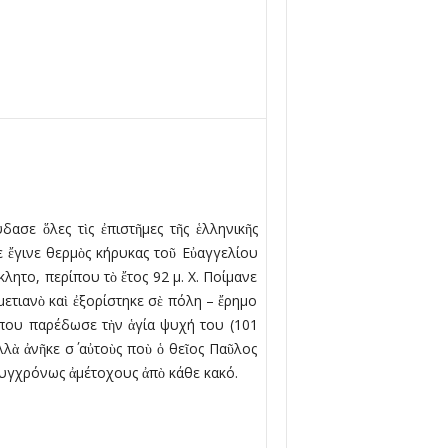
ασε ὅλες τὶς ἐπιστῆµες τῆς ἑλληνικῆς
ε ἔγινε θερµὸς κήρυκας τοῦ Εὐαγγελίου
ητο, περίπου τὸ ἔτος 92 µ. Χ. Ποίµανε
ετιανὸ καὶ ἐξορίστηκε σὲ πόλη – ἔρηµο
 ὅπου παρέδωσε τὴν ἁγία ψυχή του (101
λὰ ἀνῆκε σ΄ αὐτοὺς ποὺ ὁ θεῖος Παῦλος
 συγχρόνως ἀµέτοχους ἀπὸ κάθε κακό.