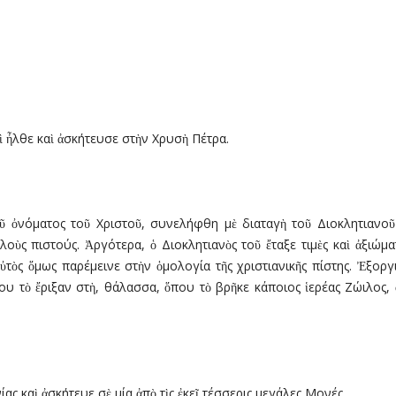
αὶ ἦλθε καὶ ἀσκήτευσε στὴν Χρυσὴ Πέτρα.
ῦ ὀνόµατος τοῦ Χριστοῦ, συνελήφθη µὲ διαταγὴ τοῦ Διοκλητιανοῦ
οὺς πιστούς. Ἀργότερα, ὁ Διοκλητιανὸς τοῦ ἔταξε τιµὲς καὶ ἀξιώµ
ὐτὸς ὅµως παρέµεινε στὴν ὁµολογία τῆς χριστιανικῆς πίστης. Ἐξοργ
ου τὸ ἔριξαν στὴ, θάλασσα, ὅπου τὸ βρῆκε κάποιος ἱερέας Ζώιλος,
ας καὶ ἀσκήτευε σὲ µία ἀπὸ τὶς ἐκεῖ τέσσερις µεγάλες Μονές.