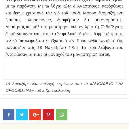
µὲ τὰ παρόντα». Μὲ τὰ λόγια αὐτὰ ὁ Ἀναστάσιος, κατόρθωσε
καὶ ἔκανε χριστιανὸ τὸν γιὸ τοῦ πασᾶ, Μοῦσα ὀνοµαζόµενο
(κάποιες πληροφορίες ἀναφέρουν ὅτι µετονοµάστηκε
Δηµήτριος καὶ µάλιστα µαρτύρησε γιὰ τὸν Χριστό). Ὁ δὲ Ἅγιος,
ἀφοῦ βασανίστηκε µέσα στὴν φυλακὴ µὲ τὸν πιὸ φρικτὸ τρόπο,
τελικὰ ἀποκεφαλίστηκε ἔξω ἀπὸ τὴν Παραµυθιὰ κοντὰ σ᾿ ἕνα
μοναστήρι στὶς 18 Νοεµβρίου 1750. Τὸ ἱερὸ λείψανό του
ἐνταφίασαν µὲ τιµὲς οἱ µοναχοί του μοναστηριοῦ αὐτοῦ.
Τό Συναξάρι εἶναι ἐπιλογή κειμένων ἀπό τό «ΑΓΙΟΛΟΓΙΟ ΤΗΣ
ΟΡΘΟΔΟΞΙΑΣ» τοῦ κ.Χρ.Τσολακίδη