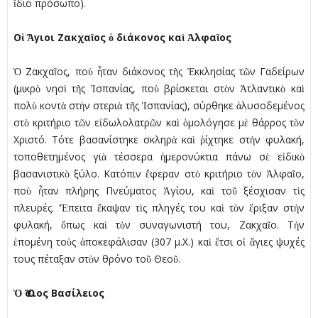
ἴδιο πρόσωπο).
Οἱ Ἅγιοι Ζακχαῖος ὁ διάκονος καὶ Ἀλφαῖος
Ὁ Ζακχαῖος, ποὺ ἦταν διάκονος τῆς Ἐκκλησίας τῶν Γαδείρων
(µικρὸ νησὶ τῆς Ἱσπανίας, ποὺ βρίσκεται στὸν Ἀτλαντικὸ καὶ
πολὺ κοντὰ στὴν στεριὰ τῆς Ἱσπανίας), σύρθηκε ἁλυσοδεµένος
στὸ κριτήριο τῶν εἰδωλολατρῶν καὶ ὁµολόγησε µὲ θάρρος τὸν
Χριστό. Τότε βασανίστηκε σκληρὰ καὶ ῥίχτηκε στὴν φυλακή,
τοποθετηµένος γιὰ τέσσερα ἡµερονύκτια πάνω σὲ εἰδικὸ
βασανιστικὸ ξύλο. Κατόπιν ἔφεραν στὸ κριτήριο τὸν Ἀλφαῖο,
ποὺ ἦταν πλήρης Πνεύµατος Ἁγίου, καὶ τοῦ ξέσχισαν τὶς
πλευρές. Ἔπειτα ἔκαψαν τὶς πληγές του καὶ τὸν ἔριξαν στὴν
φυλακή, ὅπως καὶ τὸν συναγωνιστή του, Ζακχαῖο. Τὴν
ἑποµένη τοὺς ἀποκεφάλισαν (307 µ.Χ.) καὶ ἔτσι οἱ ἅγιες ψυχές
τους πέταξαν στὸν θρόνο τοῦ Θεοῦ.
Ὁ Ὅσιος Βασίλειος