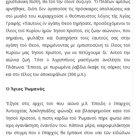
χριστιανικὴ πίστη, θὰ τοῦ τὴν ἔδινε σύζυγο. Ὁ Πλάτων ἀµέσως
ἀρνήθηκε, διότι δὲν ἀγαποῦσε τὶς πρόσκαιρες ἀπολαύσεις καὶ
στὸ µυαλό του κυριαρχοῦσε ὁ θεόπνευστος λόγος τῆς Ἁγίας
Γραφῆς: «Ἑαυτοὺς ἐν ἀγάπῃ Θεοῦ τηρήσατε, προσδεχόµενοι τὸ
ἔλεος τοῦ Κυρίου ἡµῶν Ἰησοῦ Χριστοῦ, εἰς ζωὴν αἰώνιον», ποὺ
σηµαίνει, φυλάξτε καὶ διατηρῆστε τοὺς ἑαυτούς σας στὴν
ἀγάπη τοῦ Θεοῦ, περιµένοντας µὲ ἐµπιστοσύνη τὸ ἔλεος τοῦ
Κυρίου µας Ἰησοῦ Χριστοῦ, γιὰ νὰ πετύχουµε δι᾿ Αὐτοῦ τὴν
αἰώνια ζωή. Τότε ὁ Ἀγριππίνος µαστίγωσε ἀνελέητα τὸν
Πλάτωνα. Ἔπειτα, µὲ πυρωµένα ῥαβδιὰ ἔκαψε τὶς σάρκες του
καὶ στὸ τέλος τὸν ἀποκεφάλισε (306 µ.Χ.).
Ὁ Ἅγιος Ῥωµανός
Ἔζησε στὶς ἀρχὲς τοῦ 4ου αἰῶνα µ.Χ. Ἐπειδὴ ὁ ἔπαρχος
Ἀντιοχείας Ἀσκληπιάδης φώναζε καὶ βλασφηµοῦσε κατὰ τοῦ
Ἰησοῦ Χριστοῦ, ἡ πιστὴ καρδιὰ τοῦ Ῥωµανοῦ πῆρε φωτιὰ ἀπὸ
ἱερὴ ἀγανάκτηση ἐναντίον του. Κάποια µέρα, καιροφυλάκτησε
τὴν στιγµὴ ποὺ ὁ ἔπαρχος θὰ ἔµπαινε στὸν ναὸ τῶν εἰδώλων