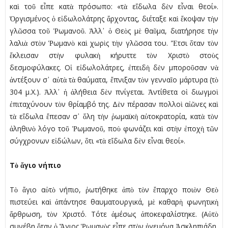
καὶ τοῦ εἶπε κατὰ πρόσωπο: «τὰ εἴδωλα δὲν εἶναι θεοί».
Ὀργισµένος ὁ εἰδωλολάτρης ἄρχοντας, διέταξε καὶ ἔκοψαν τὴν
γλῶσσα τοῦ Ῥωµανοῦ. Ἀλλ᾿ ὁ Θεὸς µὲ θαῦµα, διατήρησε τὴν
λαλιὰ στὸν Ῥωµανὸ καὶ χωρὶς τὴν γλῶσσα του. Ἔτσι ὅταν τὸν
ἔκλεισαν στὴν φυλακὴ κήρυττε τὸν Χριστὸ στοὺς
δεσµοφύλακες. Οἱ εἰδωλολάτρες, ἐπειδὴ δὲν µποροῦσαν νὰ
ἀντέξουν σ᾿ αὐτὰ τὰ θαύµατα, ἔπνιξαν τὸν γενναῖο µάρτυρα (τὸ
304 µ.Χ.). Ἀλλ᾿ ἡ ἀλήθεια δὲν πνίγεται. Ἀντίθετα οἱ διωγµοὶ
ἐπιταχύνουν τὸν θρίαµβό της. Δὲν πέρασαν πολλοὶ αἰῶνες καὶ
τὰ εἴδωλα ἔπεσαν σ᾿ ὅλη τὴν ῥωµαϊκὴ αὐτοκρατορία, κατὰ τὸν
ἀληθινὸ λόγο τοῦ Ῥωµανοῦ, ποὺ φωνάζει καὶ στὴν ἐποχὴ τῶν
σύγχρονων εἰδώλων, ὅτι «τὰ εἴδωλα δὲν εἶναι θεοί».
Τὸ ἅγιο νήπιο
Τὸ ἅγιο αὐτὸ νήπιο, ῥωτήθηκε ἀπὸ τὸν ἔπαρχο ποιὸν Θεὸ
πιστεύει καὶ ἀπάντησε θαυµατουργικά, µὲ καθαρὴ φωνητικὴ
ἄρθρωση, τὸν Χριστό. Τότε ἀµέσως ἀποκεφαλίστηκε. (Αὐτὸ
συνέβη ὅταν ὁ Ἅγιος Ῥωµανὸς εἶπε στὸν ἡγεµόνα Ἀσκληπιάδη,