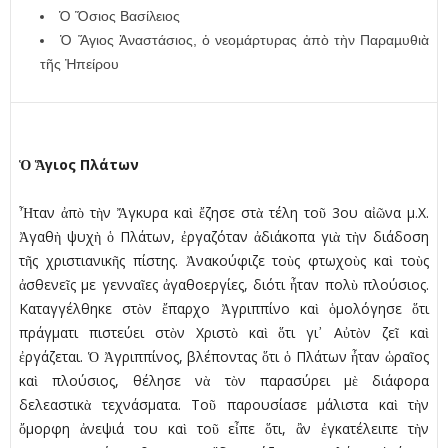
Ὁ Ὅσιος Βασίλειος
Ὁ Ἅγιος Ἀναστάσιος, ὁ νεοµάρτυρας ἀπὸ τὴν Παραµυθιὰ
τῆς Ἠπείρου
Ὁ Ἅγιος Πλάτων
Ἦταν ἀπὸ τὴν Ἄγκυρα καὶ ἔζησε στὰ τέλη τοῦ 3ου αἰῶνα µ.Χ.
Ἀγαθὴ ψυχὴ ὁ Πλάτων, ἐργαζόταν ἀδιάκοπα γιὰ τὴν διάδοση
τῆς χριστιανικῆς πίστης. Ἀνακούφιζε τοὺς φτωχοὺς καὶ τοὺς
ἀσθενεῖς µε γενναῖες ἀγαθοεργίες, διότι ἦταν πολὺ πλούσιος.
Καταγγέλθηκε στὸν ἔπαρχο Ἀγριππίνο καὶ ὁµολόγησε ὅτι
πράγµατι πιστεύει στὸν Χριστὸ καὶ ὅτι γι᾿ Αὐτὸν ζεῖ καὶ
ἐργάζεται. Ὁ Ἀγριππίνος, βλέποντας ὅτι ὁ Πλάτων ἦταν ὡραῖος
καὶ πλούσιος, θέλησε νὰ τὸν παρασύρει µὲ διάφορα
δελεαστικὰ τεχνάσµατα. Τοῦ παρουσίασε µάλιστα καὶ τὴν
ὄµορφη ἀνεψιά του καὶ τοῦ εἶπε ὅτι, ἂν ἐγκατέλειπε τὴν