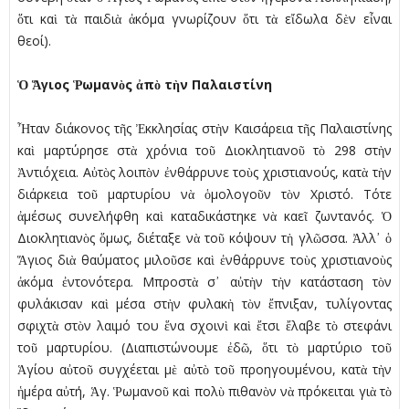
ὅτι καὶ τὰ παιδιὰ ἀκόµα γνωρίζουν ὅτι τὰ εἴδωλα δὲν εἶναι
θεοί).
Ὁ Ἅγιος Ῥωµανὸς ἀπὸ τὴν Παλαιστίνη
Ἦταν διάκονος τῆς Ἐκκλησίας στὴν Καισάρεια τῆς Παλαιστίνης
καὶ µαρτύρησε στὰ χρόνια τοῦ Διοκλητιανοῦ τὸ 298 στὴν
Ἀντιόχεια. Αὐτὸς λοιπὸν ἐνθάρρυνε τοὺς χριστιανούς, κατὰ τὴν
διάρκεια τοῦ µαρτυρίου νὰ ὁµολογοῦν τὸν Χριστό. Τότε
ἀµέσως συνελήφθη καὶ καταδικάστηκε νὰ καεῖ ζωντανός. Ὁ
Διοκλητιανὸς ὅµως, διέταξε νὰ τοῦ κόψουν τὴ γλῶσσα. Ἀλλ᾿ ὁ
Ἅγιος διὰ θαύµατος µιλοῦσε καὶ ἐνθάρρυνε τοὺς χριστιανοὺς
ἀκόµα ἐντονότερα. Μπροστὰ σ᾿ αὐτὴν τὴν κατάσταση τὸν
φυλάκισαν καὶ µέσα στὴν φυλακὴ τὸν ἔπνιξαν, τυλίγοντας
σφιχτὰ στὸν λαιµό του ἕνα σχοινὶ καὶ ἔτσι ἔλαβε τὸ στεφάνι
τοῦ µαρτυρίου. (Διαπιστώνουµε ἐδῶ, ὅτι τὸ µαρτύριο τοῦ
Ἁγίου αὐτοῦ συγχέεται µὲ αὐτὸ τοῦ προηγουµένου, κατὰ τὴν
ἡµέρα αὐτή, Ἁγ. Ῥωµανοῦ καὶ πολὺ πιθανὸν νὰ πρόκειται γιὰ τὸ