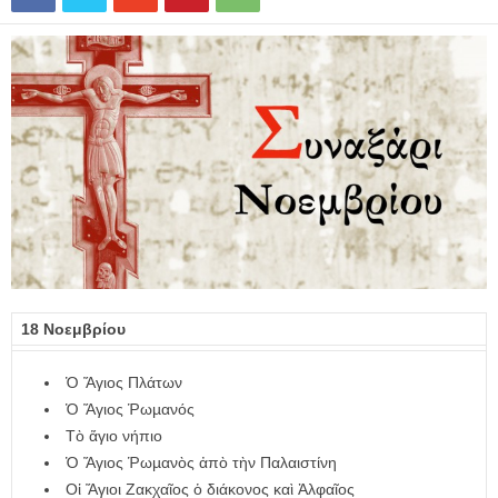
18 Νοεμβρίου
Ὁ Ἅγιος Πλάτων
Ὁ Ἅγιος Ῥωµανός
Τὸ ἅγιο νήπιο
Ὁ Ἅγιος Ῥωµανὸς ἀπὸ τὴν Παλαιστίνη
Οἱ Ἅγιοι Ζακχαῖος ὁ διάκονος καὶ Ἀλφαῖος