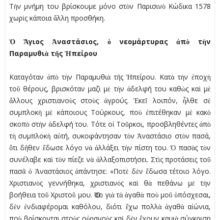
Τὴν µνήµη του βρίσκουµε µόνο στὸν Παρισινὸ Κώδικα 1578
χωρὶς κάποια ἄλλη προσθήκη.
Ὁ Ἅγιος Ἀναστάσιος, ὁ νεοµάρτυρας ἀπὸ τὴν
Παραµυθιὰ τῆς Ἠπείρου
Καταγόταν ἀπὸ τὴν Παραµυθιὰ τῆς Ἠπείρου. Κατὰ τὴν ἐποχὴ
τοῦ θέρους, βρισκόταν µαζὶ µὲ τὴν ἀδελφή του καθὼς καὶ µὲ
ἄλλους χριστιανοὺς στοὺς ἀγρούς. Ἐκεῖ λοιπόν, ἦλθε σὲ
συµπλοκὴ µὲ κάποιους Τούρκους, ποὺ ἐπιτέθηκαν µὲ κακὸ
σκοπὸ στὴν ἀδελφή του. Τότε οἱ Τοῦρκοι, προσβληθέντες ἀπὸ
τὴ συµπλοκὴ αὐτή, συκοφάντησαν τὸν Ἀναστάσιο στὸν πασά,
ὅτι δῆθεν ἔδωσε λόγο νὰ ἀλλάξει τὴν πίστη του. Ὁ πασὰς τὸν
συνέλαβε καὶ τὸν πίεζε νὰ ἀλλαξοπιστήσει. Στὶς προτάσεις τοῦ
πασᾶ ὁ Ἀναστάσιος ἀπάντησε: «Ποτὲ δὲν ἔδωσα τέτοιο λόγο.
Χριστιανὸς γεννήθηκα, χριστιανὸς καὶ θὰ πεθάνω µὲ τὴν
βοήθεια τοῦ Χριστοῦ µου. Ὅσο γιὰ τὰ ἀγαθὰ ποὺ µοῦ ὑπόσχεσαι,
δὲν ἐνδιαφέροµαι καθόλου, διότι ἔχω πολλὰ ἀγαθὰ αἰώνια,
ποὺ βρίσκονται στοὺς οὐρανοὺς καὶ δὲν ἔχουν καµιὰ σύγκριση