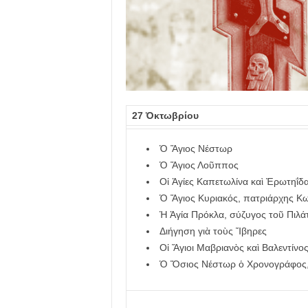
λ
λ
ο
ύ
27 Ὀκτωβρίου
Ὁ Ἅγιος Νέστωρ
Ὁ Ἅγιος Λοῦππος
Οἱ Ἁγίες Καπετωλίνα καὶ Ἐρωτηΐδ
Ὁ Ἅγιος Κυριακός, πατριάρχης Κ
Ἡ Ἁγία Πρόκλα, σύζυγος τοῦ Πιλά
Διήγηση γιὰ τοὺς Ἴβηρες
Οἱ Ἅγιοι Μαβριανὸς καὶ Βαλεντίνο
Ὁ Ὅσιος Νέστωρ ὁ Χρονογράφος,