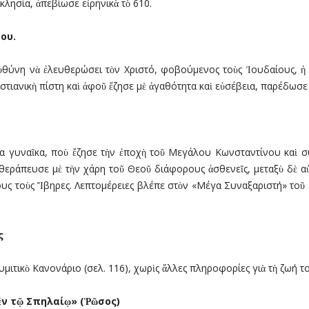
λησία, ἀπεβίωσε εἰρηνικὰ τὸ 610.
ου.
ὐθύνη νὰ ἐλευθερώσει τὸν Χριστό, φοβούµενος τοὺς Ἰουδαίους, ἡ 
τιανικὴ πίστη καὶ ἀφοῦ ἔζησε µὲ ἀγαθότητα καὶ εὐσέβεια, παρέδωσε 
ρια γυναῖκα, ποὺ ἔζησε τὴν ἐποχὴ τοῦ Μεγάλου Κωνσταντίνου καὶ 
θεράπευσε µὲ τὴν χάρη τοῦ Θεοῦ διάφορους ἀσθενεῖς, µεταξὺ δὲ αὐ
λους τοὺς Ἴβηρες. Λεπτοµέρειες βλέπε στὸν «Μέγα Συναξαριστή» τοῦ
ς
ιτικὸ Κανονάριο (σελ. 116), χωρὶς ἄλλες πληροφορίες γιὰ τὴ ζωή το
ἐν τῷ Σπηλαίῳ» (Ῥῶσος)