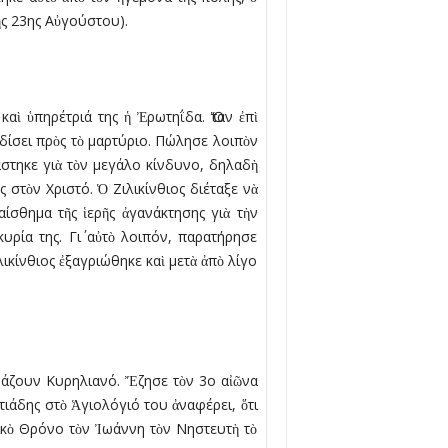
ῆς 23ης Αὐγούστου).
αὶ ὑπηρέτριά της ἡ Ἐρωτηΐδα. Ὅταν ἐπὶ
δίσει πρὸς τὸ µαρτύριο. Πώλησε λοιπὸν
άστηκε γιὰ τὸν µεγάλο κίνδυνο, δηλαδὴ
 στὸν Χριστό. Ὁ Ζιλικίνθιος διέταξε νὰ
ίσθηµα τῆς ἱερῆς ἀγανάκτησης γιὰ τὴν
ρία της. Γι΄ αὐτὸ λοιπόν, παρατήρησε
λικίνθιος ἐξαγριώθηκε καὶ µετὰ ἀπὸ λίγο
µάζουν Κυρηλιανό. Ἔζησε τὸν 3ο αἰῶνα
ατιάδης στὸ Ἁγιολόγιό του ἀναφέρει, ὅτι
ικὸ Θρόνο τὸν Ἰωάννη τὸν Νηστευτὴ τὸ