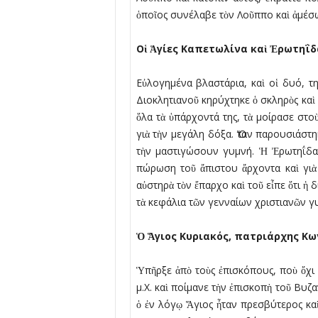
ὁποῖος συνέλαβε τὸν Λοῦππο καὶ ἀµέσως
Οἱ Ἁγίες Καπετωλίνα καὶ Ἐρωτηΐδ
Εὐλογηµένα βλαστάρια, καὶ οἱ δυό, τη
Διοκλητιανοῦ κηρύχτηκε ὁ σκληρὸς καὶ
ὅλα τὰ ὑπάρχοντά της, τὰ µοίρασε στ
γιὰ τὴν µεγάλη δόξα. Ὅταν παρουσιάστη
τὴν µαστιγώσουν γυµνή. Ἡ Ἐρωτηΐδα,
πώρωση τοῦ ἄπιστου ἄρχοντα καὶ γιὰ 
αὐστηρὰ τὸν ἔπαρχο καὶ τοῦ εἶπε ὅτι ἡ
τὰ κεφάλια τῶν γενναίων χριστιανῶν γ
Ὁ Ἅγιος Κυριακός, πατριάρχης Κ
Ὑπῆρξε ἀπὸ τοὺς ἐπισκόπους, ποὺ ὄχι
µ.Χ. καὶ ποίµανε τὴν ἐπισκοπὴ τοῦ Βυζα
ὁ ἐν λόγῳ Ἅγιος ἦταν πρεσβύτερος κα