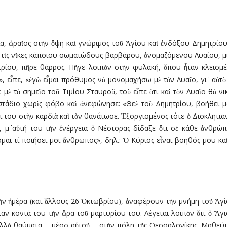
α, ὡραῖος στὴν ὄψη καὶ γνώριµος τοῦ Ἁγίου καὶ ἐνδόξου Δηµητρίου
ὰ τὶς νῖκες κάποιου σωµατώδους βαρβάρου, ὀνοµαζόµενου Λυαίου, µ
τρίου, πῆρε θάρρος. Πῆγε λοιπὸν στὴν φυλακή, ὅπου ἦταν κλεισµ
, εἶπε, «ἐγὼ εἶµαι πρόθυµος νὰ µονοµαχήσω µὲ τὸν Λυαῖο, γι᾿ αὐτ
µὲ τὸ σηµεῖο τοῦ Τιµίου Σταυροῦ, τοῦ εἶπε ὅτι καὶ τὸν Λυαῖο θὰ νικ
στάδιο χωρὶς φόβο καὶ ἀνεφώνησε: «Θεὲ τοῦ Δηµητρίου, βοήθει µ
 του στὴν καρδιὰ καὶ τὸν θανάτωσε. Ἐξοργισµένος τότε ὁ Διοκλητια
, µ΄ αὐτή του τὴν ἐνέργεια ὁ Νέστορας δίδαξε ὅτι σὲ κάθε ἀνθρ
αι τί ποιήσει µοι ἄνθρωπος», δηλ.: Ὁ Κύριος εἶναι βοηθός µου καὶ
ὴν ἡµέρα (κατ΄ ἄλλους 26 Ὀκτωβρίου), ἀναφέρουν τὴν µνήµη τοῦ Ἁγ
αν κοντά του τὴν ὥρα τοῦ µαρτυρίου του. Λέγεται λοιπὸν ὅτι ὁ Ἅγιο
ολλὰ θαύµατα – µέσῳ αὐτοῦ – στὴν πόλη τῆς Θεσσαλονίκης. Μαθεύτη