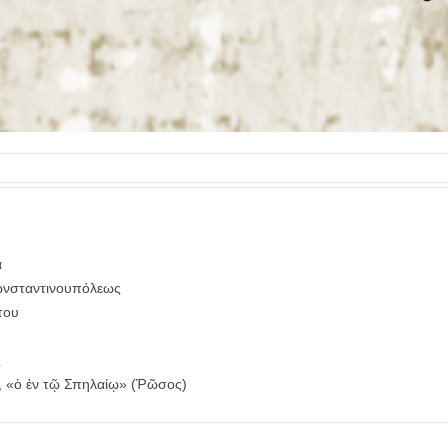
α
ωνσταντινουπόλεως
του
ς
 «ὁ ἐν τῷ Σπηλαίῳ» (Ῥῶσος)