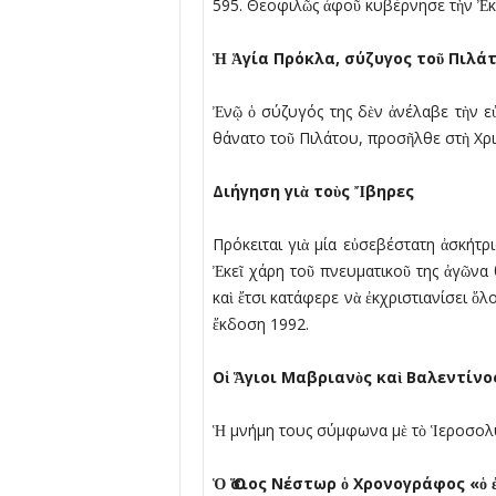
595. Θεοφιλῶς ἀφοῦ κυβέρνησε τὴν Ἐκκ
Ἡ Ἁγία Πρόκλα, σύζυγος τοῦ Πιλάτ
Ἐνῷ ὁ σύζυγός της δὲν ἀνέλαβε τὴν ε
θάνατο τοῦ Πιλάτου, προσῆλθε στὴ Χρισ
Διήγηση γιὰ τοὺς Ἴβηρες
Πρόκειται γιὰ µία εὐσεβέστατη ἀσκήτ
Ἐκεῖ χάρη τοῦ πνευµατικοῦ της ἀγῶνα 
καὶ ἔτσι κατάφερε νὰ ἐκχριστιανίσει ὅ
ἔκδοση 1992.
Οἱ Ἅγιοι Μαβριανὸς καὶ Βαλεντίνο
Ἡ µνήµη τους σύµφωνα µὲ τὸ Ἱεροσολυµ
Ὁ Ὅσιος Νέστωρ ὁ Χρονογράφος «ὁ 