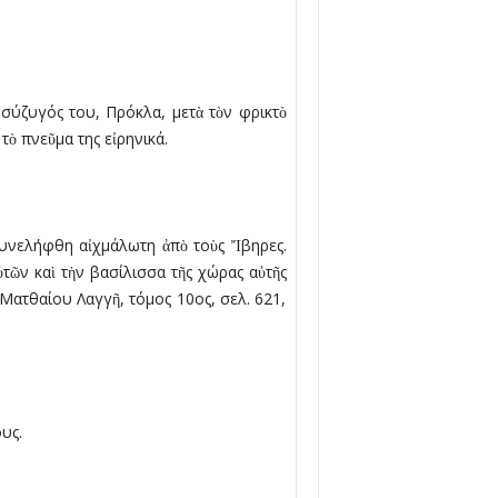
σύζυγός του, Πρόκλα, µετὰ τὸν φρικτὸ
τὸ πνεῦµα της εἰρηνικά.
συνελήφθη αἰχµάλωτη ἀπὸ τοὺς Ἴβηρες.
τῶν καὶ τὴν βασίλισσα τῆς χώρας αὐτῆς
 Ματθαίου Λαγγῆ, τόµος 10ος, σελ. 621,
υς.