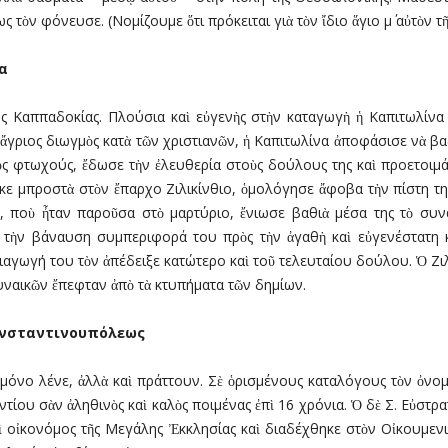
 τὸν φόνευσε. (Νοµίζουμε ὅτι πρόκειται γιὰ τὸν ἴδιο ἅγιο µ΄ αὐτὸν τ
α
ς Καππαδοκίας. Πλούσια καὶ εὐγενὴς στὴν καταγωγὴ ἡ Καπιτωλίνα κ
 ἄγριος διωγµὸς κατὰ τῶν χριστιανῶν, ἡ Καπιτωλίνα ἀποφάσισε νὰ βα
οὺς φτωχούς, ἔδωσε τὴν ἐλευθερία στοὺς δούλους της καὶ προετοιµ
κε µπροστὰ στὸν ἔπαρχο Ζιλικίνθιο, ὁµολόγησε ἄφοβα τὴν πίστη της
 ποὺ ἦταν παροῦσα στὸ µαρτύριο, ἔνιωσε βαθιὰ µέσα της τὸ συνα
τὴν βάναυση συµπεριφορά του πρὸς τὴν ἀγαθὴ καὶ εὐγενέστατη κυ
 διαγωγή του τὸν ἀπέδειξε κατώτερο καὶ τοῦ τελευταίου δούλου. Ὁ Ζι
υναικῶν ἔπεφταν ἀπὸ τὰ κτυπήµατα τῶν δηµίων.
ωνσταντινουπόλεως
 µόνο λένε, ἀλλὰ καὶ πράττουν. Σὲ ὁρισµένους καταλόγους τὸν ὀνο
ντίου σὰν ἀληθινὸς καὶ καλὸς ποιµένας ἐπὶ 16 χρόνια. Ὁ δὲ Σ. Εὐστρ
ὶ οἰκονόµος τῆς Μεγάλης Ἐκκλησίας καὶ διαδέχθηκε στὸν Οἰκουµεν