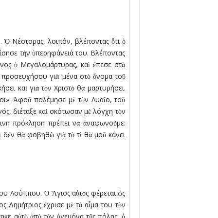
. Ὁ Νέστορας, λοιπόν, βλέποντας ὅτι ὁ
ίσησε τὴν ὑπερηφάνειά του. Βλέποντας
ένος ὁ Μεγαλοµάρτυρας, καὶ ἔπεσε στὰ
ὸ προσευχήσου γιὰ ‘µένα στὸ ὄνοµα τοῦ
ήσει καὶ γιὰ τὸν Χριστὸ θὰ µαρτυρήσει.
οι». Ἀφοῦ πολέµησε µὲ τὸν Λυαῖο, τοῦ
νός, διέταξε καὶ σκότωσαν µὲ λόγχη τὸν
ώπινη πρόκληση πρέπει νὰ ἀναφωνοῦµε:
 δὲν θὰ φοβηθῶ γιὰ τὸ τὶ θὰ µοῦ κάνει
ίου Λούππου. Ὁ Ἅγιος αὐτὸς φέρεται ὡς
ς Δηµήτριος ἔχρισε µὲ τὸ αἷµα του τὸν
κε αὐτὸ ἀπὸ τὸν ἡγεµόνα τῆς πόλης, ὁ