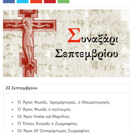
22 Σεπτεμβρίου
Ὁ Ἅγιος Φωκᾶς, Ἱεροµάρτυρας, ὁ Θαυµατουργός
Ὁ Ἅγιος Φωκᾶς ὁ κηπουρός
Οἱ Ἅγιοι Ἰσαάκ καὶ Μαρτῖνος
Ὁ Ὅσιος Κοσµᾶς ὁ Ζωγραφίτης
Οἱ Ἅγιοι 26 Ὁσιοµάρτυρες Ζωγραφίτες