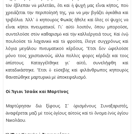
τὸν ἔβλεπαν νὰ µελετάει, ὅτι καὶ ἡ ψυχή µας εἶναι κῆπος, ποὺ
χρειάζεται τὴν περιποίησή της, γιὰ νὰ µὴν βγάζει ἀγκάθια καὶ
τριβόλια. Ἀλλ᾿ ὁ κηπουρὸς Φωκᾶς ἤθελε καὶ ὅλες οἱ ψυχὲς νὰ
εἶναι κῆποι πνευµατικοί. Γι᾿ αὐτὸ λοιπόν, ὅπου µποροῦσε,
συντελοῦσε στὸν καθαρισµὸ καὶ τὴν καλλιέργειά τους. Καὶ ἐνῷ
πουλοῦσε τὰ λαχανικὰ καὶ τὰ φροῦτα, ἔλεγε συγχρόνως καὶ
λόγια µεγάλου πνευµατικοῦ κέρδους. Ἔτσι δὲν ὠφελοῦσε
µόνο τοὺς χριστιανούς, ἀλλὰ πολλὲς φορὲς κέρδιζε καὶ τοὺς
ἀπίστους. Καταγγέλθηκε γι᾿ αὐτό, συνελήφθη καὶ
καταδικάστηκε. Ἔτσι ὁ εὐσεβὴς καὶ φιλάνθρωπος κηπουρὸς
θανατώθηκε µαρτυρικὰ µὲ ἀποκεφαλισµό.
Οἱ Ἅγιοι Ἰσαάκ καὶ Μαρτῖνος
Μαρτύρησαν διὰ ξίφους. Σ᾿ ὁρισµένους Συναξαριστές,
ἀναφέρεται µαζὶ µὲ τοὺς ἁγίους αὐτοὺς καὶ τὸ ὄνοµα ἑνὸς ἁγίου
Νικολάου.