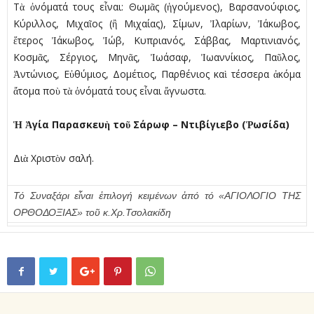
Τὰ ὀνόµατά τους εἶναι: Θωµᾶς (ἡγούµενος), Βαρσανούφιος,
Κύριλλος, Μιχαῖος (ἢ Μιχαίας), Σίµων, Ἰλαρίων, Ἰάκωβος,
ἕτερος Ἰάκωβος, Ἰώβ, Κυπριανός, Σάββας, Μαρτινιανός,
Κοσµᾶς, Σέργιος, Μηνᾶς, Ἰωάσαφ, Ἰωαννίκιος, Παῦλος,
Ἀντώνιος, Εὐθύµιος, Δοµέτιος, Παρθένιος καὶ τέσσερα ἀκόµα
ἄτοµα ποὺ τὰ ὀνόµατά τους εἶναι ἄγνωστα.
Ἡ Ἁγία Παρασκευὴ τοῦ Σάρωφ – Ντιβίγιεβο (Ῥωσίδα)
Διὰ Χριστὸν σαλή.
Τό Συναξάρι εἶναι ἐπιλογή κειμένων ἀπό τό «ΑΓΙΟΛΟΓΙΟ ΤΗΣ
ΟΡΘΟΔΟΞΙΑΣ» τοῦ κ.Χρ.Τσολακίδη