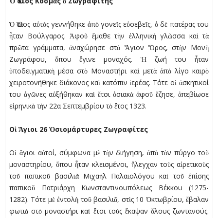
Ὁ Ὅσιος Κοσµᾶς ὁ Ζωγραφίτης
Ὁ Ὅσιος αὐτὸς γεννήθηκε ἀπὸ γονεῖς εὐσεβεῖς, ὁ δὲ πατέρας του
ἦταν Βούλγαρος. Ἀφοῦ ἔµαθε τὴν ἑλληνικὴ γλῶσσα καὶ τὰ
πρῶτα γράµµατα, ἀναχώρησε στὸ Ἅγιον Ὄρος, στὴν Μονὴ
Ζωγράφου, ὅπου ἔγινε µοναχός. Ἡ ζωή του ἦταν
ὑποδειγµατικὴ µέσα στὸ Μοναστήρι καὶ µετὰ ἀπὸ λίγο καιρὸ
χειροτονήθηκε διάκονος καὶ κατόπιν ἱερέας. Τότε οἱ ἀσκητικοί
του ἀγῶνες αὐξήθηκαν καὶ ἔτσι ὁσιακὰ ἀφοῦ ἔζησε, ἀπεβίωσε
εἰρηνικὰ τὴν 22α Σεπτεµβρίου τὸ ἔτος 1323.
Οἱ Ἅγιοι 26 Ὁσιοµάρτυρες Ζωγραφίτες
Οἱ ἅγιοι αὐτοί, σύµφωνα µὲ τὴν διήγηση, ἀπὸ τὸν πύργο τοῦ
µοναστηρίου, ὅπου ἦταν κλεισµένοι, ἤλεγχαν τοὺς αἱρετικοὺς
τοῦ παπικοῦ βασιλιᾶ Μιχαὴλ Παλαιολόγου καὶ τοῦ ἐπίσης
παπικοῦ Πατριάρχη Κωνσταντινουπόλεως Βέκκου (1275-
1282). Τότε µὲ ἐντολὴ τοῦ βασιλιᾶ, στὶς 10 Ὀκτωβρίου, ἔβαλαν
φωτιὰ στὸ µοναστήρι καὶ ἔτσι τοὺς ἔκαψαν ὅλους ζωντανούς.