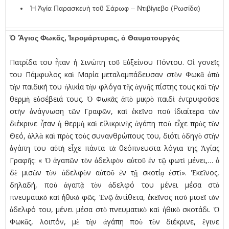
Ἡ Ἁγία Παρασκευὴ τοῦ Σάρωφ – Ντιβίγιεβο (Ρωσίδα)
Ὁ Ἅγιος Φωκᾶς, Ἱεροµάρτυρας, ὁ Θαυµατουργός
Πατρίδα του ἦταν ἡ Σινώπη τοῦ Εὐξείνου Πόντου. Οἱ γονεῖς
του Πάµφυλος καὶ Μαρία µεταλαµπάδευσαν στὸν Φωκᾶ ἀπὸ
τὴν παιδική του ἡλικία τὴν φλόγα τῆς ἁγνῆς πίστης τους καὶ τὴν
θερµὴ εὐσέβειά τους. Ὁ Φωκᾶς ἀπὸ µικρὸ παιδὶ ἐντρυφοῦσε
στὴν ἀνάγνωση τῶν Γραφῶν, καὶ ἐκεῖνο ποὺ ἰδιαίτερα τὸν
διέκρινε ἦταν ἡ θερµὴ καὶ εἰλικρινὴς ἀγάπη ποὺ εἶχε πρὸς τὸν
Θεό, ἀλλὰ καὶ πρὸς τοὺς συνανθρώπους του, διότι ὁδηγὸ στὴν
ἀγάπη του αὐτὴ εἶχε πάντα τὰ θεόπνευστα λόγια της Ἁγίας
Γραφῆς: « Ὁ ἀγαπῶν τὸν ἀδελφὸν αὐτοῦ ἐν τῷ φωτὶ µένει,… ὁ
δὲ µισῶν τὸν ἀδελφὸν αὐτοῦ ἐν τῇ σκοτίᾳ ἐστὶ». Ἐκεῖνος,
δηλαδή, ποὺ ἀγαπᾷ τὸν ἀδελφό του µένει µέσα στὸ
πνευµατικὸ καὶ ἠθικὸ φῶς. Ἐνῷ ἀντίθετα, ἐκεῖνος ποὺ µισεῖ τὸν
ἀδελφό του, µένει µέσα στὸ πνευµατικὸ καὶ ἠθικὸ σκοτάδι. Ὁ
Φωκᾶς, λοιπόν, µὲ τὴν ἀγάπη ποὺ τὸν διέκρινε, ἔγινε