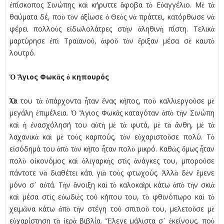
ἐπίσκοπος Σινώπης καὶ κήρυττε ἄφοβα τὸ Εὐαγγέλιο. Μὲ τὰ
θαύµατα δέ, ποὺ τὸν ἀξίωσε ὁ Θεὸς νὰ πράττει, κατόρθωσε νὰ
φέρει πολλοὺς εἰδωλολάτρες στὴν ἀληθινὴ πίστη. Τελικὰ
µαρτύρησε ἐπὶ Τραϊανοῦ, ἀφοῦ τὸν ἔριξαν µέσα σὲ καυτὸ
λουτρό.
Ὁ Ἅγιος Φωκᾶς ὁ κηπουρός
Ὅλα του τὰ ὑπάρχοντα ἦταν ἕνας κῆπος, ποὺ καλλιεργοῦσε µὲ
µεγάλη ἐπιµέλεια. Ὁ Ἅγιος Φωκᾶς καταγόταν ἀπὸ τὴν Σινώπη
καὶ ἡ ἐνασχόλησή του αὐτὴ µὲ τὰ φυτά, µὲ τὰ ἄνθη, µὲ τὰ
λαχανικὰ καὶ µὲ τοὺς καρπούς, τὸν εὐχαριστοῦσε πολύ. Τὸ
εἰσόδηµά του ἀπὸ τὸν κῆπο ἦταν πολὺ µικρό. Καθὼς ὅµως ἦταν
πολὺ οἰκονόµος καὶ ὀλιγαρκὴς στὶς ἀνάγκες του, µποροῦσε
πάντοτε νὰ διαθέτει κάτι γιὰ τοὺς φτωχούς. Ἀλλὰ δὲν ἔµενε
µόνο σ᾿ αὐτά. Τὴν ἄνοιξη καὶ τὸ καλοκαῖρι κάτω ἀπὸ τὴν σκιὰ
καὶ µέσα στὶς εὐωδιὲς τοῦ κήπου του, τὸ φθινόπωρο καὶ τὸ
χειµῶνα κάτω ἀπὸ τὴν στέγη τοῦ σπιτιοῦ του, µελετοῦσε µὲ
εὐχαρίστηση τὰ ἱερὰ βιβλία. Ἔλεγε µάλιστα σ᾿ ἐκείνους, ποὺ