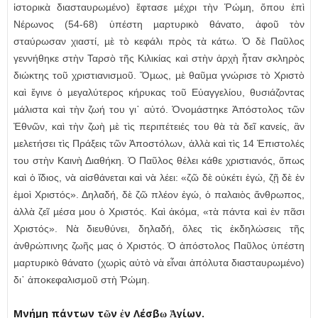
ἱστορικὰ διασταυρωµένο) ἔφτασε µέχρι τὴν Ῥώµη, ὅπου ἐπὶ
Νέρωνος (54-68) ὑπέστη µαρτυρικὸ θάνατο, ἀφοῦ τὸν
σταύρωσαν χιαστί, µὲ τὸ κεφάλι πρὸς τὰ κάτω. Ὁ δὲ Παῦλος
γεννήθηκε στὴν Ταρσὸ τῆς Κιλικίας καὶ στὴν ἀρχὴ ἦταν σκληρὸς
διώκτης τοῦ χριστιανισµοῦ. Ὅµως, µὲ θαῦµα γνώρισε τὸ Χριστὸ
καὶ ἔγινε ὁ µεγαλύτερος κήρυκας τοῦ Εὐαγγελίου, θυσιάζοντας
µάλιστα καὶ τὴν ζωή του γι᾿ αὐτό. Ὀνοµάστηκε Ἀπόστολος τῶν
Ἐθνῶν, καὶ τὴν ζωὴ µὲ τὶς περιπέτειές του θὰ τὰ δεῖ κανείς, ἂν
µελετήσει τὶς Πράξεις τῶν Ἀποστόλων, ἀλλὰ καὶ τὶς 14 Ἐπιστολές
του στὴν Καινὴ Διαθήκη. Ὁ Παῦλος θέλει κάθε χριστιανός, ὅπως
καὶ ὁ ἴδιος, νὰ αἰσθάνεται καὶ νὰ λέει: «ζῶ δὲ οὐκέτι ἐγώ, ζῇ δὲ ἐν
ἐµοὶ Χριστός». Δηλαδή, δὲ ζῶ πλέον ἐγώ, ὁ παλαιὸς ἄνθρωπος,
ἀλλὰ ζεῖ µέσα µου ὁ Χριστός. Καὶ ἀκόµα, «τὰ πάντα καὶ ἐν πᾶσι
Χριστός». Νὰ διευθύνει, δηλαδή, ὅλες τὶς ἐκδηλώσεις τῆς
ἀνθρώπινης ζωῆς µας ὁ Χριστός. Ὁ ἀπόστολος Παῦλος ὑπέστη
µαρτυρικὸ θάνατο (χωρὶς αὐτὸ νὰ εἶναι ἀπόλυτα διασταυρωµένο)
δι᾿ ἀποκεφαλισµοῦ στὴ Ῥώµη.
Μνήµη πάντων τῶν ἐν Λέσβῳ Ἁγίων.