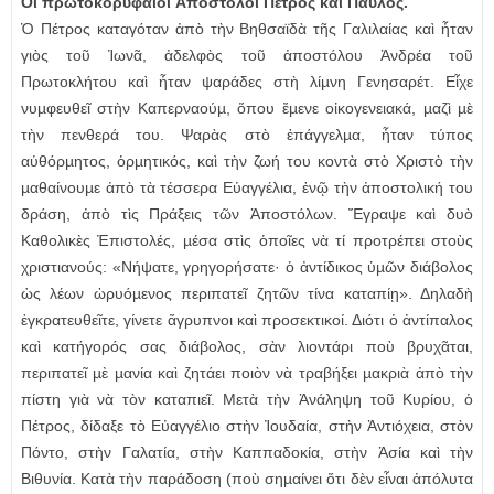
Οἱ πρωτοκορυφαῖοι Ἀπόστολοι Πέτρος καὶ Παῦλος.
Ὁ Πέτρος καταγόταν ἀπὸ τὴν Βηθσαϊδὰ τῆς Γαλιλαίας καὶ ἦταν
γιὸς τοῦ Ἰωνᾶ, ἀδελφὸς τοῦ ἀποστόλου Ἀνδρέα τοῦ
Πρωτοκλήτου καὶ ἦταν ψαράδες στὴ λίµνη Γενησαρέτ. Εἶχε
νυµφευθεῖ στὴν Καπερναούµ, ὅπου ἔµενε οἰκογενειακά, µαζὶ µὲ
τὴν πενθερά του. Ψαρὰς στὸ ἐπάγγελµα, ἦταν τύπος
αὐθόρµητος, ὁρµητικός, καὶ τὴν ζωή του κοντὰ στὸ Χριστὸ τὴν
µαθαίνουµε ἀπὸ τὰ τέσσερα Εὐαγγέλια, ἐνῷ τὴν ἀποστολική του
δράση, ἀπὸ τὶς Πράξεις τῶν Ἀποστόλων. Ἔγραψε καὶ δυὸ
Καθολικὲς Ἐπιστολές, µέσα στὶς ὁποῖες νὰ τί προτρέπει στοὺς
χριστιανούς: «Νήψατε, γρηγορήσατε· ὁ ἀντίδικος ὑµῶν διάβολος
ὡς λέων ὠρυόµενος περιπατεῖ ζητῶν τίνα καταπίῃ». Δηλαδὴ
ἐγκρατευθεῖτε, γίνετε ἄγρυπνοι καὶ προσεκτικοί. Διότι ὁ ἀντίπαλος
καὶ κατήγορός σας διάβολος, σὰν λιοντάρι ποὺ βρυχᾶται,
περιπατεῖ µὲ µανία καὶ ζητάει ποιὸν νὰ τραβήξει µακριὰ ἀπὸ τὴν
πίστη γιὰ νὰ τὸν καταπιεῖ. Μετὰ τὴν Ἀνάληψη τοῦ Κυρίου, ὁ
Πέτρος, δίδαξε τὸ Εὐαγγέλιο στὴν Ἰουδαία, στὴν Ἀντιόχεια, στὸν
Πόντο, στὴν Γαλατία, στὴν Καππαδοκία, στὴν Ἀσία καὶ τὴν
Βιθυνία. Κατὰ τὴν παράδοση (ποὺ σηµαίνει ὅτι δὲν εἶναι ἀπόλυτα