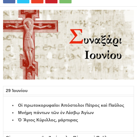
29 Ἰουνίου
Οἱ πρωτοκορυφαῖοι Ἀπόστολοι Πέτρος καὶ Παῦλος
Μνήµη πάντων τῶν ἐν Λέσβῳ Ἁγίων
Ὁ Ἅγιος Κύριλλος, µάρτυρας