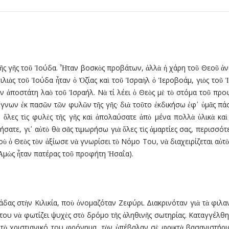
ῆς γῆς τοῦ Ἰούδα. Ἦταν βοσκὸς προβάτων, ἀλλὰ ἡ χάρη τοῦ Θεοῦ ἀ
λιὰς τοῦ Ἰούδα ἦταν ὁ Ὀζίας καὶ τοῦ Ἰσραὴλ ὁ Ἱεροβοάµ, γιὸς τοῦ 
ν ἀποστάτη λαὸ τοῦ Ἰσραήλ. Νὰ τί λέει ὁ Θεὸς µὲ τὸ στόµα τοῦ προ
γνων ἐκ πασῶν τῶν φυλῶν τῆς γῆς· διὰ τοῦτο ἐκδικήσω ἐφ᾿ ὑµᾶς πάσα
 ὅλες τὶς φυλὲς τῆς γῆς καὶ ἀπολαύσατε ἀπὸ µένα πολλὰ ὑλικὰ καὶ
ατε, γι᾿ αὐτὸ θὰ σᾶς τιµωρήσω γιὰ ὅλες τὶς ἁµαρτίες σας, περισσότ
οὺ ὁ Θεὸς τὸν ἀξίωσε νὰ γνωρίσει τὸ Νόµο Του, νὰ διαχειρίζεται αὐ
Ἀµὼς ἦταν πατέρας τοῦ προφήτη Ἡσαΐα).
δας στὴν Κιλικία, ποὺ ὀνοµαζόταν Ζεφύρι. Διακρινόταν γιὰ τὰ φιλα
 του νὰ φωτίζει ψυχὲς στὸ δρόµο τῆς ἀληθινῆς σωτηρίας. Καταγγέλθη
τὸ χριστιανικό του φρόνηµα, τὸν ὑπέβαλαν σὲ φρικτὰ βασανιστήρι