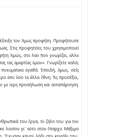
νέδειξε τὸν Ἀµὼς προφήτη. Προφήτευσε
Ἰωᾶς. Στὶς προφητεῖες του χρησιµοποιεῖ
φήτη Ἀµώς, στὸ λαὸ ποὺ γνωρίζει, ἀλλὰ
ς τὰς ἁµαρτίας ὑµῶν». Γνωρίζετε καλά,
 πνευµατικὰ ἀγαθά. Ἐπειδή, ὅµως, σεῖς
ερο ἀπὸ ὅσο τὰ ἄλλα ἔθνη. Ἂς προσέξει,
τὸν µὲ ἱερὴ προσήλωση καὶ αὐταπάρνηση.
νθρωπικά του ἔργα, τὸ ζῆλο του γιὰ τὸν
κε λοιπὸν γι᾿ αὐτὸ στὸν ἔπαρχο Μάξιµο
α. Ἔχυσαν καυτὸ λάδι στὸ κεφάλι του,