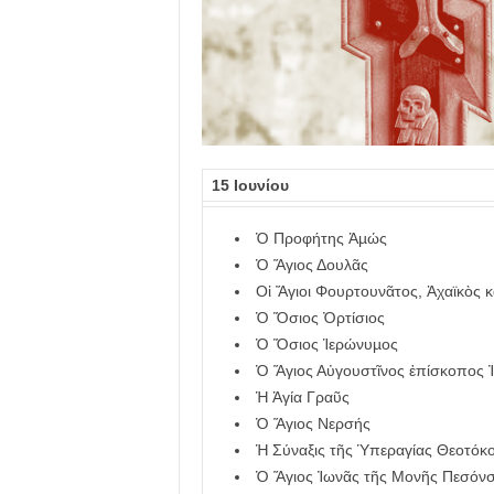
λ
λ
ο
ύ
15 Ιουνίου
Ὁ Προφήτης Ἀµώς
Ὁ Ἅγιος Δουλᾶς
Οἱ Ἅγιοι Φουρτουνᾶτος, Ἀχαϊκὸς κ
Ὁ Ὅσιος Ὀρτίσιος
Ὁ Ὅσιος Ἱερώνυµος
Ὁ Ἅγιος Αὐγουστῖνος ἐπίσκοπος 
Ἡ Ἁγία Γραῦς
Ὁ Ἅγιος Νερσής
Ἡ Σύναξις τῆς Ὑπεραγίας Θεοτόκο
Ὁ Ἅγιος Ἰωνᾶς τῆς Μονῆς Πεσόν