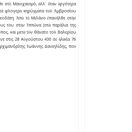
θε στὸ Μανιχαϊσµό, ἀλλ᾿ ὅταν ἀργότερα
ὶ τὰ φλογερὰ κηρύγµατα τοῦ Ἀµβροσίου
δεοδάτη. Ἀπὸ τὸ Μιλάνο ἐπανῆλθε στὴν
ους του στὴν Ἰππῶνα (στὰ παράλια της
πος, καὶ µετὰ τὸν θάνατο τοῦ Βαλερίου
νε στὶς 28 Αὐγούστου 430 σὲ ἡλικία 76
ρχιµανδρίτης Ἰωάννης Δανιηλίδης, ποὺ