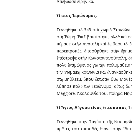
Ἀπεβίωσε εἰρηνικά.
Ὁ
σιος
Ἱ
ερώνυµος.
Γεννήθηκε τὸ 345 στὸ χωριὸ Στριδώνι 
στὴ Ῥώµη. Ἐκεῖ βαπτίστηκε, ἀλλὰ καὶ ἐ
πέρασε στὴν Ἀνατολὴ καὶ ἔφθασε τὸ 3
παρεκτροπές, ἀποσύρθηκε στὴν ἔρηµο 
ἐπέστρεψε στὴν Κωνσταντινούπολη, ὅπο
πολὺ ἐκτιµώµενος γιὰ τὴν πολυµάθειά τ
τὴν Ῥωµαϊκὴ κοινωνία καὶ ἀναγκάσθηκε 
στὴ Βηθλεέµ, ὅπου ἔκτισαν δυὸ Μονές, 
λύπησε πολὺ τὸν Ἱερώνυµο, αὐτὸς δὲ 
Maggiore. Ἀκολουθία του, ποίηµα Νήφ
Ὁ
Ἅ
γιος Α
ὐ
γουστ
ῖ
νος
ἐ
πίσκοπος
Ἰ
Γεννήθηκε στὴν Ταγάστη τῆς Νουµηδίας
πρῶτες του σπουδὲς ἔκανε στὴν ἴδια