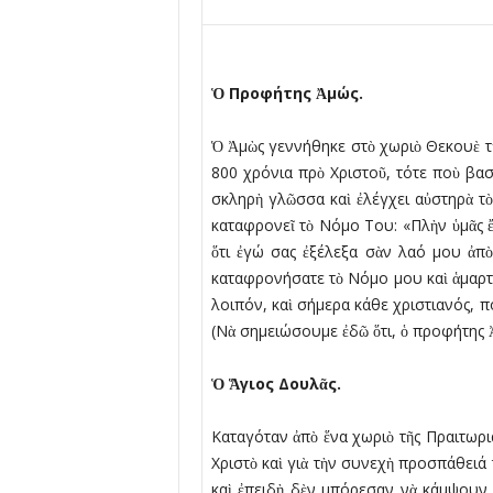
Ὁ
Προφήτης
Ἀ
µώς.
Ὁ Ἀµὼς γεννήθηκε στὸ χωριὸ Θεκουὲ τ
800 χρόνια πρὸ Χριστοῦ, τότε ποὺ βασι
σκληρὴ γλῶσσα καὶ ἐλέγχει αὐστηρὰ τὸ
καταφρονεῖ τὸ Νόµο Του: «Πλὴν ὑµᾶς ἔ
ὅτι ἐγώ σας ἐξέλεξα σὰν λαό µου ἀπὸ
καταφρονήσατε τὸ Νόµο µου καὶ ἁµαρτήσ
λοιπόν, καὶ σήµερα κάθε χριστιανός, π
(Νὰ σηµειώσουµε ἐδῶ ὅτι, ὁ προφήτης 
Ὁ
Ἅ
γιος Δουλ
ᾶ
ς.
Καταγόταν ἀπὸ ἕνα χωριὸ τῆς Πραιτωριά
Χριστὸ καὶ γιὰ τὴν συνεχὴ προσπάθειά
καὶ ἐπειδὴ δὲν µπόρεσαν νὰ κάµψουν 