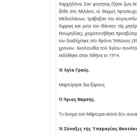
Καρχηδόνα. Σὰν φοιτητὴς ἔζησε ζωὴ ἔκ
ἦλθε στὸ Μιλάνο, οἱ θερµὲς προσευχὲ
Μεδιολάνων, τράβηξαν τὸν Αὐγουστίνο
Ἀφρικὴ καὶ µετὰ τὸν θάνατο τῆς µητέ
Νουµηδίας), χειροτονήθηκε πρεσβύτερο
τὸν διαδέχτηκε στὸ θρόνο Ἰππῶνος (39
χρονῶν. Ἀκολουθία τοῦ Ἁγίου συνέταξ
ἐκδόθηκε στὴν Ἀθήνα τὸ 1914.
Ἡ
Ἁ
γία Γρα
ῦ
ς.
Μαρτύρησε διὰ ξίφους.
Ὁ
Ἅ
γιος Νερσ
ῆ
ς.
Τὸ ὄνοµα τοῦ Μάρτυρα αὐτοῦ δὲν συνα
Ἡ
Σύναξις τ
ῆ
ς
Ὑ
περαγίας Θεοτόκ