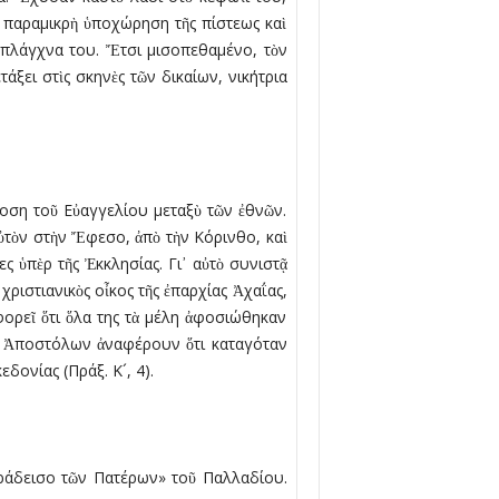
 παραµικρὴ ὑποχώρηση τῆς πίστεως καὶ
σπλάγχνα του. Ἔτσι µισοπεθαµένο, τὸν
άξει στὶς σκηνὲς τῶν δικαίων, νικήτρια
οση τοῦ Εὐαγγελίου µεταξὺ τῶν ἐθνῶν.
 αὐτὸν στὴν Ἔφεσο, ἀπὸ τὴν Κόρινθο, καὶ
 ὑπὲρ τῆς Ἐκκλησίας. Γι᾿ αὐτὸ συνιστᾷ
 χριστιανικὸς οἶκος τῆς ἐπαρχίας Ἀχαΐας,
φορεῖ ὅτι ὅλα της τὰ µέλη ἀφοσιώθηκαν
ῶν Ἀποστόλων ἀναφέρουν ὅτι καταγόταν
δονίας (Πράξ. Κ´, 4).
αράδεισο τῶν Πατέρων» τοῦ Παλλαδίου.