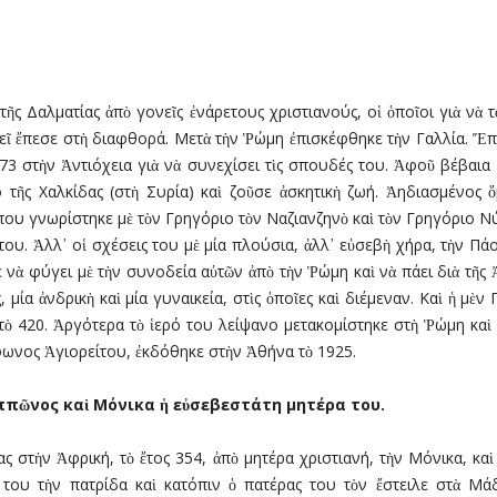
τῆς Δαλµατίας ἀπὸ γονεῖς ἐνάρετους χριστιανούς, οἱ ὁποῖοι γιὰ νὰ
κεῖ ἔπεσε στὴ διαφθορά. Μετὰ τὴν Ῥώµη ἐπισκέφθηκε τὴν Γαλλία. Ἔπε
73 στὴν Ἀντιόχεια γιὰ νὰ συνεχίσει τὶς σπουδές του. Ἀφοῦ βέβαια
τῆς Χαλκίδας (στὴ Συρία) καὶ ζοῦσε ἀσκητικὴ ζωή. Ἀηδιασµένος ὅ
υ γνωρίστηκε µὲ τὸν Γρηγόριο τὸν Ναζιανζηνὸ καὶ τὸν Γρηγόριο Νύ
ου. Ἀλλ᾿ οἱ σχέσεις του µὲ µία πλούσια, ἀλλ᾿ εὐσεβὴ χήρα, τὴν Πάο
νὰ φύγει µὲ τὴν συνοδεία αὐτῶν ἀπὸ τὴν Ῥώµη καὶ νὰ πάει διὰ τῆς 
µία ἀνδρικὴ καὶ µία γυναικεία, στὶς ὁποῖες καὶ διέµεναν. Καὶ ἡ µὲ
τὸ 420. Ἀργότερα τὸ ἱερό του λείψανο µετακοµίστηκε στὴ Ῥώµη καὶ
ωνος Ἁγιορείτου, ἐκδόθηκε στὴν Ἀθήνα τὸ 1925.
ππ
ῶ
νος κα
ὶ
Μόνικα
ἡ
ε
ὐ
σεβεστάτη µητέρα του.
 στὴν Ἀφρική, τὸ ἔτος 354, ἀπὸ µητέρα χριστιανή, τὴν Μόνικα, καὶ 
 του τὴν πατρίδα καὶ κατόπιν ὁ πατέρας του τὸν ἔστειλε στὰ Μά