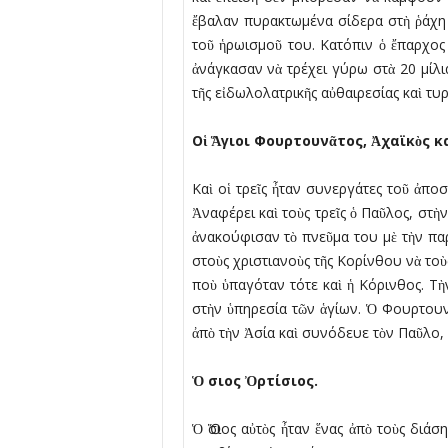
ἔβαλαν πυρακτωµένα σίδερα στὴ ῥάχη 
τοῦ ἡρωισµοῦ του. Κατόπιν ὁ ἔπαρχος
ἀνάγκασαν νὰ τρέχει γύρω στὰ 20 µίλια
τῆς εἰδωλολατρικῆς αὐθαιρεσίας καὶ τυρ
Ο
ἱ
Ἅ
γιοι Φουρτουν
ᾶ
τος,
Ἀ
χαϊκ
ὸ
ς κ
Καὶ οἱ τρεῖς ἦταν συνεργάτες τοῦ ἀπ
Ἀναφέρει καὶ τοὺς τρεῖς ὁ Παῦλος, στὴν
ἀνακούφισαν τὸ πνεῦµα του µὲ τὴν παρ
στοὺς χριστιανοὺς τῆς Κορίνθου νὰ τοὺς
ποὺ ὑπαγόταν τότε καὶ ἡ Κόρινθος. Τὴ
στὴν ὑπηρεσία τῶν ἁγίων. Ὁ Φουρτουν
ἀπὸ τὴν Ἀσία καὶ συνόδευε τὸν Παῦλο, 
Ὁ
σιος
Ὀ
ρτίσιος.
Ὁ Ὅσιος αὐτὸς ἦταν ἕνας ἀπὸ τοὺς δι