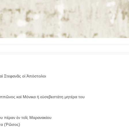
αὶ Στεφανᾶς οἱ Ἀπόστολοι
Ἰππῶνος καὶ Μόνικα ἡ εὐσεβεστάτη µητέρα του
υ πέραν ἐν τοῖς Μαρανακίου
σα (Ῥῶσος)