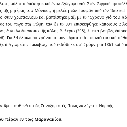
λυτη, µάλιστα ἀπέκτησε καὶ ἕναν ἐξώγαµο γιό. Στὴν Ἀφρικὴ προσῆλ
ς τῆς µητέρας του Μόνικας, ἡ µελέτη τῶν Γραφῶν ἀπὸ τὸν ἴδιο κα
 στὸν χριστιανισµὸ καὶ βαπτίστηκε µαζὶ µὲ τὸ 15χρονο γιό του Ἀ
ρας του πῆγε στὴ Ῥώµη. Ὅταν δὲ τὸ 391 ἐπισκέφθηκε κάποιους φίλ
ς ἀπὸ τὸν ἐπίσκοπο τῆς πόλης Βαλέριο (395), ἔπειτα βοηθὸς ἐπίσκο
6). Γιὰ 34 ὁλόκληρα χρόνια ποίµανε ἄριστα τὸ ποίµνιό του καὶ πέθα
ε ὁ Ἁγιορείτης Ἰάκωβος, ποὺ ἐκδόθηκε στὴ Σµύρνη τὸ 1861 καὶ ὁ ἀ
ντᾶµε πουθενὰ στοὺς Συναξαριστές. Ἴσως νὰ λέγεται Ναρσῆς.
ου πέραν
ἐ
ν το
ῖ
ς Μαρανακίου.