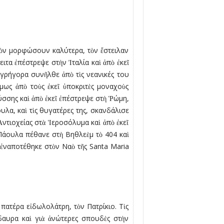
 τὸν µορφώσουν καλύτερα, τὸν ἔστειλαν
ιτα ἐπέστρεψε στὴν Ἰταλία καὶ ἀπὸ ἐκεῖ
 γρήγορα συνῆλθε ἀπὸ τὶς νεανικές του
µως ἀπὸ τοὺς ἐκεῖ ὑποκριτὲς µοναχοὺς
σσης καὶ ἀπὸ ἐκεῖ ἐπέστρεψε στὴ Ῥώµη,
υλα, καὶ τὶς θυγατέρες της, σκανδάλισε
Ἀντιοχείας στὰ Ἱεροσόλυµα καὶ ἀπὸ ἐκεῖ
ν Πάουλα πέθανε στὴ Βηθλεὲµ τὸ 404 καὶ
 ἐναποτέθηκε στὸν Ναὸ τῆς Santa Maria
πατέρα εἰδωλολάτρη, τὸν Πατρίκιο. Τὶς
δαυρα καὶ γιὰ ἀνώτερες σπουδὲς στὴν