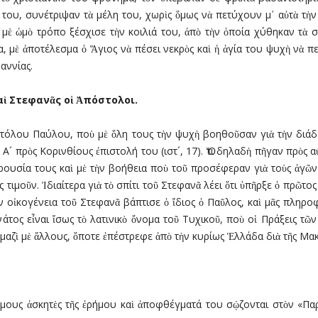
του, συνέτριψαν τὰ µέλη του, χωρὶς ὅµως νὰ πετύχουν µ᾿ αὐτὰ τὴν
 µὲ ὠµὸ τρόπο ξέσχισε τὴν κοιλιά του, ἀπὸ τὴν ὁποία χύθηκαν τὰ 
, µὲ ἀποτέλεσµα ὁ Ἅγιος νὰ πέσει νεκρὸς καὶ ἡ ἁγία του ψυχὴ νὰ πετ
αννίας.
α
ὶ
Στεφαν
ᾶ
ς ο
ἱ
Ἀ
πόστολοι.
οστόλου Παύλου, ποὺ µὲ ὅλη τους τὴν ψυχὴ βοηθοῦσαν γιὰ τὴν διάδ
 Α´ πρὸς Κορινθίους ἐπιστολή του (ιστ´, 17). Ὅτι δηλαδὴ πῆγαν πρὸς
ουσία τους καὶ µὲ τὴν βοήθεια ποὺ τοῦ προσέφεραν γιὰ τοὺς ἀγῶνες
 τιµοῦν. Ἰδιαίτερα γιὰ τὸ σπίτι τοῦ Στεφανᾶ λέει ὅτι ὑπῆρξε ὁ πρῶτος
ν οἰκογένεια τοῦ Στεφανᾶ βάπτισε ὁ ἴδιος ὁ Παῦλος, καὶ µᾶς πληρο
άτος εἶναι ἴσως τὸ λατινικὸ ὄνοµα τοῦ Τυχικοῦ, ποὺ οἱ Πράξεις τ
µαζὶ µὲ ἄλλους, ὅποτε ἐπέστρεφε ἀπὸ τὴν κυρίως Ἑλλάδα διὰ τῆς Μακε
άσηµους ἀσκητὲς τῆς ἐρήµου καὶ ἀποφθέγµατά του σῴζονται στὸν «Π