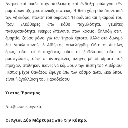
Ἀνήκει καὶ αὐτὸς στὴν ἀτέλειωτη καὶ ἔνδοξη φάλαγγα τῶν
µαρτύρων τῆς χριστιανικῆς πίστεως. Ἡ θεία χάρη τὸν ἔκανε ἀπὸ
τὴν γῆ ἀκόµα, πολίτη τοῦ οὐρανοῦ. Ἡ διάνοια καὶ ἡ καρδιά του
ἦταν ἐλεύθερες ἀπὸ κάθε παχυλότητα, γεµάτες
πνευµατικότητα. Νεκρὸς ἀπέναντι στὸν κόσµο, δηλαδὴ στὴν
ἁµαρτία, ζοῦσε µόνο γιὰ τὸν Ἰησοῦ Χριστό. Ἀλλὰ στὸ διωγµὸ
ἐπὶ Διοκλητιανοῦ, ὁ Αἰθέριος συνελήφθη. Οὔτε οἱ ἀπειλὲς
ὅµως, οὔτε οἱ ὑποσχέσεις, οὔτε οἱ ῥαβδισµοί, οὔτε οἱ
µαστιγώσεις, οὔτε οἱ ἀνοιγµένες πληγὲς µὲ τὰ αἵµατα ποὺ
ἔτρεχαν, στάθηκαν ἱκανὲς νὰ κάµψουν τὴν πίστη τοῦ Αἰθέριου.
Πιστὸς µέχρι θανάτου ἔφυγε ἀπὸ τὸν κόσµο αὐτό, ἐκεῖ ὅπου
εἶναι ἡ ἀγαλλίαση τοῦ Παραδείσου.
Ὁ
σιος
Ἔ
ρασµος.
Ἀπεβίωσε εἰρηνικά.
Ο
ἱ
Ἅ
γιοι Δύο Μάρτυρες
ἀ
π
ὸ
τ
ὴ
ν Κύπρο.