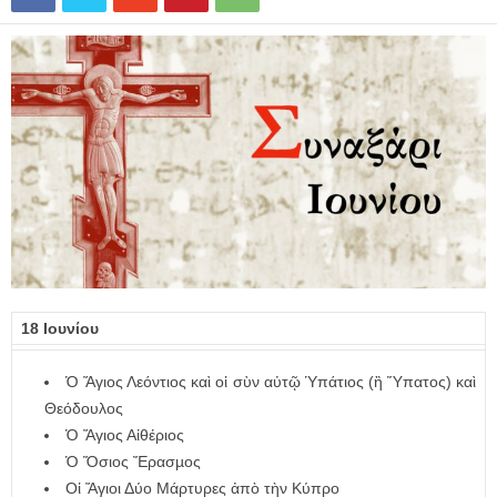
18 Ιουνίου
Ὁ Ἅγιος Λεόντιος καὶ οἱ σὺν αὐτῷ Ὑπάτιος (ἢ Ὕπατος) καὶ
Θεόδουλος
Ὁ Ἅγιος Αἰθέριος
Ὁ Ὅσιος Ἔρασµος
Οἱ Ἅγιοι Δύο Μάρτυρες ἀπὸ τὴν Κύπρο