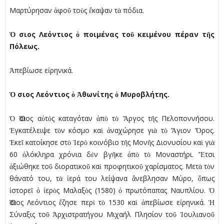
Μαρτύρησαν ἀφοῦ τοὺς ἔκαψαν τὰ πόδια.
Ὁ
σιος Λεόντιος
ὁ
ποιµένας το
ῦ
κειµένου πέραν τ
ῆ
ς
Πόλεως.
Ἀπεβίωσε εἰρηνικά.
Ὁ
σιος Λεόντιος
ὁ
Ἀ
θωνίτης
ὁ
Μυροβλήτης.
Ὁ Ὅσιος αὐτὸς καταγόταν ἀπὸ τὸ Ἄργος τῆς Πελοποννήσου.
Ἐγκατέλειψε τὸν κόσµο καὶ ἀναχώρησε γιὰ τὸ Ἅγιον Ὄρος.
Ἐκεῖ κατοίκησε στὸ Ἱερὸ κοινόβιο τῆς Μονῆς Διονυσίου καὶ γιὰ
60 ὁλόκληρα χρόνια δὲν βγῆκε ἀπὸ τὸ Μοναστήρι. Ἔτσι
ἀξιώθηκε τοῦ διορατικοῦ καὶ προφητικοῦ χαρίσµατος. Μετὰ τὸν
θάνατό του, τὰ ἱερά του λείψανα ἄνεβλησαν Μύρο, ὅπως
ἱστορεῖ ὁ ἱερὸς Μαλαξὸς (1580) ὁ πρωτόπαπας Ναυπλίου. Ὁ
Ὅσιος Λεόντιος ἔζησε περὶ τὸ 1530 καὶ ἀπεβίωσε εἰρηνικά. Ἡ
Σύναξις τοῦ Ἀρχιστρατήγου Μιχαήλ Πλησίον τοῦ Ἰουλιανοῦ