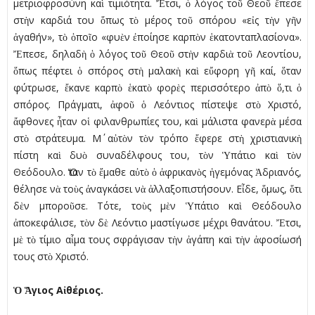
µετριοφροσύνη καὶ τιµιότητα. Ἔτσι, ὁ λόγος τοῦ Θεοῦ ἔπεσε
στὴν καρδιά του ὅπως τὸ µέρος τοῦ σπόρου «εἰς τὴν γῆν
ἀγαθήν», τὸ ὁποῖο «φυὲν ἐποίησε καρπὸν ἑκατονταπλασίονα».
Ἔπεσε, δηλαδὴ ὁ λόγος τοῦ Θεοῦ στὴν καρδιὰ τοῦ Λεοντίου,
ὅπως πέφτει ὁ σπόρος στὴ µαλακὴ καὶ εὔφορη γῆ καί, ὅταν
φύτρωσε, ἔκανε καρπὸ ἑκατὸ φορὲς περισσότερο ἀπὸ ὅ,τι ὁ
σπόρος. Πράγµατι, ἀφοῦ ὁ Λεόντιος πίστεψε στὸ Χριστό,
ἄφθονες ἦταν οἱ φιλανθρωπίες του, καὶ µάλιστα φανερὰ µέσα
στὸ στράτευµα. Μ΄ αὐτὸν τὸν τρόπο ἔφερε στὴ χριστιανικὴ
πίστη καὶ δυὸ συναδέλφους του, τὸν Ὑπάτιο καὶ τὸν
Θεόδουλο. Ὅταν τὸ ἔµαθε αὐτὸ ὁ ἀφρικανὸς ἡγεµόνας Ἀδριανός,
θέλησε νὰ τοὺς ἀναγκάσει νὰ ἀλλαξοπιστήσουν. Εἶδε, ὅµως, ὅτι
δὲν µποροῦσε. Τότε, τοὺς µὲν Ὑπάτιο καὶ Θεόδουλο
ἀποκεφάλισε, τὸν δὲ Λεόντιο µαστίγωσε µέχρι θανάτου. Ἔτσι,
µὲ τὸ τίµιο αἷµα τους σφράγισαν τὴν ἀγάπη καὶ τὴν ἀφοσίωσή
τους στὸ Χριστό.
Ὁ
Ἅ
γιος Α
ἰ
θέριος.