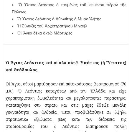
Ὁ Ὅσιος Λεόντιος ὁ ποιµένας τοῦ κειµένου πέραν τῆς
Πόλεως
Ὁ Ὅσιος Λεόντιος ὁ Ἀθωνίτης ὁ Μυροβλήτης
Ἡ Σύναξις τοῦ Ἀρχιστρατήγου Μιχαήλ
Οἱ Ἅγιοι δέκα ὀκτὼ Μάρτυρες
Ὁ
Ἅ
γιος Λεόντιος κα
ὶ
ο
ἱ
σ
ὺ
ν α
ὐ
τ
ῷ
Ὑ
πάτιος (
ἢ
Ὕ
πατος)
κα
ὶ
Θεόδουλος.
Οἱ Ἅγιοι αὐτοὶ µαρτύρησαν ἐπὶ αὐτοκράτορας Βεσπασιανοῦ (70
µ.Χ.). Ὁ Λεόντιος καταγόταν ἀπὸ τὴν Ἑλλάδα καὶ εἶχε
χαρακτηριστικὴ ῥωµαλεότητα καὶ µεγαλοπρεπὲς παράστηµα.
Κατατάχθηκε στὸ στρατὸ καὶ στὶς µάχες ἔδειξε µεγάλη
γενναιότητα καὶ ἀνδρεία. Ἔτσι, προβιβάσθηκε σὲ ὑψηλὰ
στρατιωτικὰ ἀξιώµατα. Ὅµως κατὰ τὴν διάρκεια τῆς
σταδιοδροµίας του ὁ Λεόντιος διατηροῦσε πολλὴ