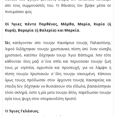
ἀπὸ τοὺς συµµοναστές του. Ὁ θάνατος τὸν βρῆκε µέσα σὲ
πνευµατικὸ φῶς.
Ο
ἱ
Ἅ
γιες πέντε Παρθένες, Μάρθα, Μαρία, Κυρία (
ἢ
Κυρά), Βαρερία (
ἢ
Βαλερία) κα
ὶ
Μαρκία.
Ὅλες κατάγονταν ἀπὸ τουςὴν Καισάρεια τουςῆς Παλαιστίνης.
Ἀφοῦ διδάχτηκαν τουςὴν χριστιανικὴ πίστη ἀπὸ ἕναν εὐσεβὴ
χριστιανό, κατόπιν δέχτηκαν τουςὸ Ἅγιο Βάπτιςµα. Ἀπὸ τότε
κάθονταν ὅλες µαζὶ σ΄ ἕνα σπίτι καὶ περνοῦσαν τουςὴν ζωή
τους µὲ νηστεία, ἀγρυπνία καὶ προσευχή, γιὰ νὰ λάµψει ἡ
πίστη τουςῶν Χριστιανῶν σ΄ ὅλη τουςὴν οἰκουµένη. Κάποιοι
ὅµως τουςὶς πρόδωσαν στὸν ἄρχοντα τουςῆς Καισαρείας καὶ
ἐπειδὴ δὲν δέχτηκαν νὰ θυσιάσουν στὰ εἴδωλα, βασανίστηκαν
τόσο σκληρά, ὥστε ἡ µία µετὰ τουςὴν ἄλλη, παρέδωσαν τουςὴν
ἁγία τους ψυχὴ στὸν στεφανοδότη Χριστό.
Ὁ
Ἅ
γιος Γελάσιος.