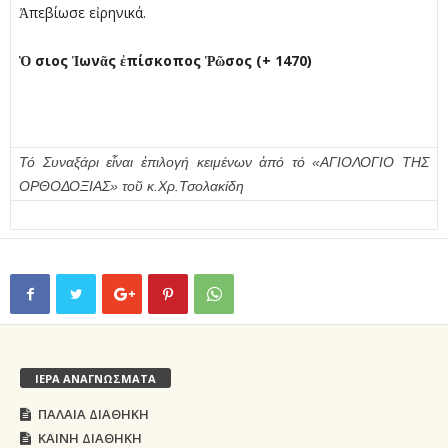
Ἀπεβίωσε εἰρηνικά.
Ὁ
σιος
Ἰ
ων
ᾶ
ς
ἐ
πίσκοπος
Ῥῶ
σος (+ 1470)
Τό Συναξάρι εἶναι ἐπιλογή κειμένων ἀπό τό «ΑΓΙΟΛΟΓΙΟ ΤΗΣ
ΟΡΘΟΔΟΞΙΑΣ» τοῦ κ.Χρ.Τσολακίδη
ΙΕΡΑ ΑΝΑΓΝΩΣΜΑΤΑ
ΠΑΛΑΙΑ ΔΙΑΘΗΚΗ
ΚΑΙΝΗ ΔΙΑΘΗΚΗ