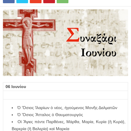
06 Ιουνίου
Ὁ Ὅσιος Ἱλαρίων ὁ νέος, ἡγούµενος Μονῆς Δαλµατῶν
Ὁ Ὅσιος Ἄτταλος ὁ Θαυµατουργός
Οἱ Ἅγιες πέντε Παρθένες, Μάρθα, Μαρία, Κυρία (ἢ Κυρά),
Βαρερία (ἢ Βαλερία) καὶ Μαρκία