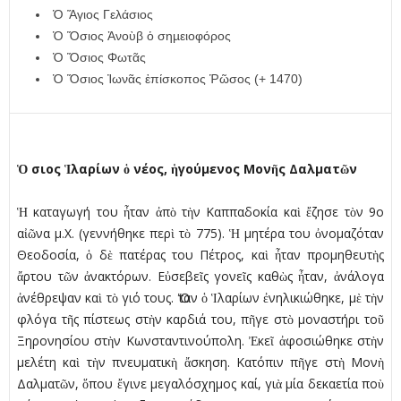
Ὁ Ἅγιος Γελάσιος
Ὁ Ὅσιος Ἀνοὺβ ὁ σηµειοφόρος
Ὁ Ὅσιος Φωτᾶς
Ὁ Ὅσιος Ἰωνᾶς ἐπίσκοπος Ῥῶσος (+ 1470)
Ὁ
σιος
Ἱ
λαρίων
ὁ
νέος,
ἡ
γούµενος Μον
ῆ
ς Δαλµατ
ῶ
ν
Ἡ καταγωγή του ἦταν ἀπὸ τὴν Καππαδοκία καὶ ἔζησε τὸν 9ο
αἰῶνα µ.Χ. (γεννήθηκε περὶ τὸ 775). Ἡ µητέρα του ὀνοµαζόταν
Θεοδοσία, ὁ δὲ πατέρας του Πέτρος, καὶ ἦταν προµηθευτὴς
ἄρτου τῶν ἀνακτόρων. Εὐσεβεῖς γονεῖς καθὼς ἦταν, ἀνάλογα
ἀνέθρεψαν καὶ τὸ γιό τους. Ὅταν ὁ Ἱλαρίων ἐνηλικιώθηκε, µὲ τὴν
φλόγα τῆς πίστεως στὴν καρδιά του, πῆγε στὸ µοναστήρι τοῦ
Ξηρονησίου στὴν Κωνσταντινούπολη. Ἐκεῖ ἀφοσιώθηκε στὴν
µελέτη καὶ τὴν πνευµατικὴ ἄσκηση. Κατόπιν πῆγε στὴ Μονὴ
Δαλµατῶν, ὅπου ἔγινε µεγαλόσχηµος καί, γιὰ µία δεκαετία ποὺ