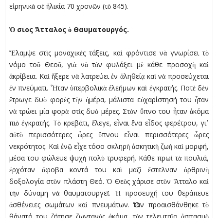
εἰρηνικὰ σὲ ἡλικία 70 χρονῶν (τὸ 845).
Ὁ
σιος
Ἄ
τταλος
ὁ
Θαυµατουργός.
Ἔλαµψε στὶς µοναχικὲς τάξεις, καὶ φρόντισε νὰ γνωρίσει τὸ
νόµο τοῦ Θεοῦ, γιὰ νὰ τὸν φυλάξει µὲ κάθε προσοχὴ καὶ
ἀκρίβεια. Καὶ ἤξερε νὰ λατρεύει ἐν ἀληθείᾳ καὶ νὰ προσεύχεται
ἐν πνεύµατι. Ἦταν ὑπερβολικὰ ἐλεήµων καὶ ἐγκρατής. Ποτὲ δὲν
ἔτρωγε δυὸ φορὲς τὴν ἡµέρα, µάλιστα εὐχαρίστησή του ἦταν
νὰ τρώει µία φορὰ στὶς δυὸ µέρες. Στὸν ὕπνο του ἦταν ἀκόµα
πιὸ ἐγκρατής. Τὸ κρεβάτι, ἔλεγε, εἶναι ἕνα εἶδος φερέτρου, γι᾿
αὐτὸ περισσότερες ὧρες ὕπνου εἶναι περισσότερες ὧρες
νεκρότητος. Καὶ ἐνῷ εἶχε τόσο σκληρὴ ἀσκητικὴ ζωὴ καὶ µορφή,
µέσα του φώλευε ψυχὴ πολὺ τρυφερή. Κάθε πρωὶ τὰ πουλιά,
ἐρχόταν ἄφοβα κοντά του καὶ µαζὶ ἔστελναν ὀρθρινὴ
δοξολογία στὸν πλάστη Θεό. Ὁ Θεὸς χάρισε στὸν Ἄτταλο καὶ
τὴν δύναµη νὰ θαυµατουργεῖ. Ἡ προσευχή του θεράπευε
ἀσθένειες σωµάτων καὶ πνευµάτων. Ὅταν προαισθάνθηκε τὸ
θάνατό του ζήτησε ζωντανὸς ἀκόµα, τὸν τελευταῖο ἀσπασµὸ