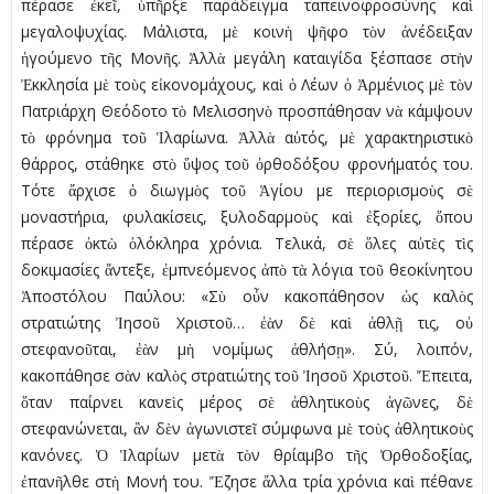
πέρασε ἐκεῖ, ὑπῆρξε παράδειγµα ταπεινοφροσύνης καὶ
µεγαλοψυχίας. Μάλιστα, µὲ κοινὴ ψῆφο τὸν ἀνέδειξαν
ἡγούµενο τῆς Μονῆς. Ἀλλὰ µεγάλη καταιγίδα ξέσπασε στὴν
Ἐκκλησία µὲ τοὺς εἰκονοµάχους, καὶ ὁ Λέων ὁ Ἀρµένιος µὲ τὸν
Πατριάρχη Θεόδοτο τὸ Μελισσηνὸ προσπάθησαν νὰ κάµψουν
τὸ φρόνηµα τοῦ Ἱλαρίωνα. Ἀλλὰ αὐτός, µὲ χαρακτηριστικὸ
θάρρος, στάθηκε στὸ ὕψος τοῦ ὀρθοδόξου φρονήµατός του.
Τότε ἄρχισε ὁ διωγµὸς τοῦ Ἁγίου µε περιορισµοὺς σὲ
µοναστήρια, φυλακίσεις, ξυλοδαρµοὺς καὶ ἐξορίες, ὅπου
πέρασε ὀκτὼ ὁλόκληρα χρόνια. Τελικά, σὲ ὅλες αὐτὲς τὶς
δοκιµασίες ἄντεξε, ἐµπνεόµενος ἀπὸ τὰ λόγια τοῦ θεοκίνητου
Ἀποστόλου Παύλου: «Σὺ οὖν κακοπάθησον ὡς καλὸς
στρατιώτης Ἰησοῦ Χριστοῦ… ἐὰν δὲ καὶ ἀθλῇ τις, οὐ
στεφανοῦται, ἐὰν µὴ νοµίµως ἀθλήσῃ». Σύ, λοιπόν,
κακοπάθησε σὰν καλὸς στρατιώτης τοῦ Ἰησοῦ Χριστοῦ. Ἔπειτα,
ὅταν παίρνει κανεὶς µέρος σὲ ἀθλητικοὺς ἀγῶνες, δὲ
στεφανώνεται, ἂν δὲν ἀγωνιστεῖ σύµφωνα µὲ τοὺς ἀθλητικοὺς
κανόνες. Ὁ Ἱλαρίων µετὰ τὸν θρίαµβο τῆς Ὀρθοδοξίας,
ἐπανῆλθε στὴ Μονή του. Ἔζησε ἄλλα τρία χρόνια καὶ πέθανε