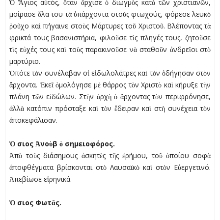
Ὁ Ἅγιος αὐτός, ὅταν ἄρχισε ὁ διωγµὸς κατὰ τῶν χριστιανῶν,
µοίρασε ὅλα του τὰ ὑπάρχοντα στοὺς φτωχούς, φόρεσε λευκὸ
ῥοῦχο καὶ πήγαινε στοὺς Μάρτυρες τοῦ Χριστοῦ. Βλέποντας τὰ
φρικτά τους βασανιστήρια, φιλοῦσε τὶς πληγές τους, ζητοῦσε
τὶς εὐχές τους καὶ τοὺς παρακινοῦσε νὰ σταθοῦν ἀνδρεῖοι στὸ
µαρτύριο.
Ὁπότε τὸν συνέλαβαν οἱ εἰδωλολάτρες καὶ τὸν ὁδήγησαν στὸν
ἄρχοντα. Ἐκεῖ ὁµολόγησε µὲ θάρρος τὸν Χριστὸ καὶ κήρυξε τὴν
πλάνη τῶν εἰδώλων. Στὴν ἀρχὴ ὁ ἄρχοντας τὸν περιφρόνησε,
ἀλλὰ κατόπιν πρόσταξε καὶ τὸν ἔδειραν καὶ στὴ συνέχεια τὸν
ἀποκεφάλισαν.
Ὁ
σιος
Ἀ
νο
ὺ
β
ὁ
σηµειοφόρος.
Ἀπὸ τοὺς διάσηµους ἀσκητὲς τῆς ἐρήµου, τοῦ ὁποίου σοφὰ
ἀποφθέγµατα βρίσκονται στὸ Λαυσαϊκὸ καὶ στὸν Εὐεργετινό.
Ἀπεβίωσε εἰρηνικά.
Ὁ
σιος Φωτ
ᾶ
ς.