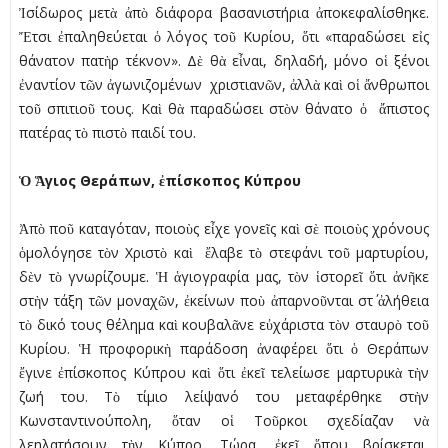
Ἰσίδωρος µετὰ ἀπὸ διάφορα βασανιστήρια ἀποκεφαλίσθηκε.
Ἔτσι ἐπαληθεύεται ὁ λόγος τοῦ Κυρίου, ὅτι «παραδώσει εἰς
θάνατον πατὴρ τέκνον». Δὲ θὰ εἶναι, δηλαδή, µόνο οἱ ξένοι
ἐναντίον τῶν ἀγωνιζοµένων χριστιανῶν, ἀλλὰ καὶ οἱ ἄνθρωποι
τοῦ σπιτιοῦ τους. Καὶ θὰ παραδώσει στὸν θάνατο ὁ ἄπιστος
πατέρας τὸ πιστὸ παιδί του.
Ὁ Ἅγιος Θεράπων, ἐπίσκοπος Κύπρου
Ἀπὸ ποῦ καταγόταν, ποιοὺς εἶχε γονεῖς καὶ σὲ ποιοὺς χρόνους
ὁµολόγησε τὸν Χριστὸ καὶ ἔλαβε τὸ στεφάνι τοῦ µαρτυρίου,
δὲν τὸ γνωρίζουµε. Ἡ ἁγιογραφία µας, τὸν ἱστορεῖ ὅτι ἀνῆκε
στὴν τάξη τῶν µοναχῶν, ἐκείνων ποὺ ἀπαρνοῦνται στ΄ ἀλήθεια
τὸ δικό τους θέληµα καὶ κουβαλᾶνε εὐχάριστα τὸν σταυρὸ τοῦ
Κυρίου. Ἡ προφορικὴ παράδοση ἀναφέρει ὅτι ὁ Θεράπων
ἔγινε ἐπίσκοπος Κύπρου καὶ ὅτι ἐκεῖ τελείωσε µαρτυρικὰ τὴν
ζωή του. Τὸ τίµιο λείψανό του µεταφέρθηκε στὴν
Κωνσταντινούπολη, ὅταν οἱ Τοῦρκοι σχεδίαζαν νὰ
λεηλατήσουν τὴν Κύπρο. Τώρα, ἐκεῖ ὅπου βρίσκεται,