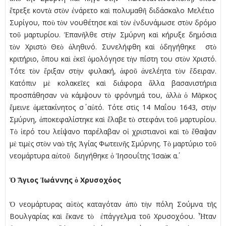
ἔτρεξε κοντὰ στὸν ἐνάρετο καὶ πολυµαθῆ διδάσκαλο Μελέτιο
Συρίγου, ποὺ τὸν νουθέτησε καὶ τὸν ἐνδυνάµωσε στὸν δρόµο
τοῦ µαρτυρίου. Ἐπανῆλθε στὴν Σµύρνη καὶ κήρυξε δηµόσια
τὸν Χριστὸ Θεὸ ἀληθινό. Συνελήφθη καὶ ὁδηγήθηκε στὸ
κριτήριο, ὅπου καὶ ἐκεῖ ὁµολόγησε τὴν πίστη του στὸν Χριστό.
Τότε τὸν ἔριξαν στὴν φυλακή, ἀφοῦ ἀνελέητα τὸν ἔδειραν.
Κατόπιν µὲ κολακεῖες καὶ διάφορα ἄλλα βασανιστήρια
προσπάθησαν νὰ κάµψουν τὸ φρόνηµά του, ἀλλὰ ὁ Μᾶρκος
ἔµεινε ἀµετακίνητος σ΄ αὐτό. Τότε στὶς 14 Μαΐου 1643, στὴν
Σµύρνη, ἀποκεφαλίστηκε καὶ ἔλαβε τὸ στεφάνι τοῦ µαρτυρίου.
Τὸ ἱερό του λείψανο παρέλαβαν οἱ χριστιανοὶ καὶ τὸ ἔθαψαν
µὲ τιµὲς στὸν ναὸ τῆς Ἁγίας Φωτεινῆς Σµύρνης. Τὸ µαρτύριο τοῦ
νεοµάρτυρα αὐτοῦ διηγήθηκε ὁ Ἰησουΐτης Ἰσαὰκ α΄.
Ὁ Ἅγιος Ἰωάννης ὁ Χρυσοχόος
Ὁ νεοµάρτυρας αὐτὸς καταγόταν ἀπὸ τὴν πόλη Σούµνα τῆς
Βουλγαρίας καὶ ἔκανε τὸ ἐπάγγελµα τοῦ Χρυσοχόου. Ἦταν