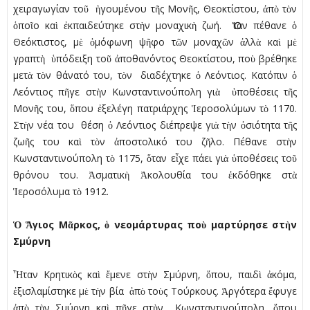
χειραγωγίαν τοῦ ἡγουµένου τῆς Μονῆς, Θεοκτίστου, ἀπὸ τὸν
ὁποῖο καὶ ἐκπαιδεύτηκε στὴν µοναχικὴ ζωή. Ὅταν πέθανε ὁ
Θεόκτιστος, µὲ ὁµόφωνη ψῆφο τῶν µοναχῶν ἀλλὰ καὶ µὲ
γραπτὴ ὑπόδειξη τοῦ ἀποθανόντος Θεοκτίστου, ποὺ βρέθηκε
µετὰ τὸν θάνατό του, τὸν διαδέχτηκε ὁ Λεόντιος. Κατόπιν ὁ
Λεόντιος πῆγε στὴν Κωνσταντινούπολη γιὰ ὑποθέσεις τῆς
Μονῆς του, ὅπου ἐξελέγη πατριάρχης Ἱεροσολύµων τὸ 1170.
Στὴν νέα του θέση ὁ Λεόντιος διέπρεψε γιὰ τὴν ὁσιότητα τῆς
ζωῆς του καὶ τὸν ἀποστολικό του ζῆλο. Πέθανε στὴν
Κωνσταντινούπολη τὸ 1175, ὅταν εἶχε πάει γιὰ ὑποθέσεις τοῦ
θρόνου του. Ἀσµατικὴ Ἀκολουθία του ἐκδόθηκε στὰ
Ἱεροσόλυµα τὸ 1912.
Ὁ Ἅγιος Μᾶρκος, ὁ νεοµάρτυρας ποὺ µαρτύρησε στὴν
Σµύρνη
Ἦταν Κρητικὸς καὶ ἔµενε στὴν Σµύρνη, ὅπου, παιδὶ ἀκόµα,
ἐξισλαµίστηκε µὲ τὴν βία ἀπὸ τοὺς Τούρκους. Ἀργότερα ἔφυγε
ἀπὸ τὴν Σµύρνη καὶ πῆγε στὴν Κωνσταντινούπολη, ὅπου