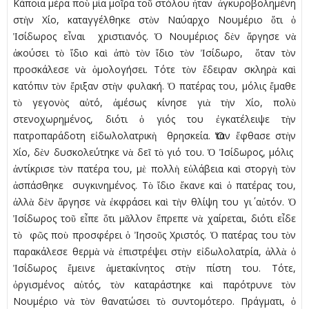
Κάποια µέρα ποὺ μία µοῖρα τοῦ στόλου ἦταν ἀγκυροβοληµένη
στὴν Χίο, καταγγέλθηκε στὸν Ναύαρχο Νουµέριο ὅτι ὁ
Ἰσίδωρος εἶναι χριστιανός. Ὁ Νουµέριος δὲν ἄργησε νὰ
ἀκούσει τὸ ἴδιο καὶ ἀπὸ τὸν ἴδιο τὸν Ἰσίδωρο, ὅταν τὸν
προσκάλεσε νὰ ὁµολογήσει. Τότε τὸν ἔδειραν σκληρὰ καὶ
κατόπιν τὸν ἔριξαν στὴν φυλακή. Ὁ πατέρας του, µόλις ἔµαθε
τὸ γεγονὸς αὐτό, ἀµέσως κίνησε γιὰ τὴν Χίο, πολὺ
στενοχωρηµένος, διότι ὁ γιός του ἐγκατέλειψε τὴν
πατροπαράδοτη εἰδωλολατρικὴ θρησκεία. Ὅταν ἔφθασε στὴν
Χίο, δὲν δυσκολεύτηκε νὰ δεῖ τὸ γιό του. Ὁ Ἰσίδωρος, µόλις
ἀντίκρισε τὸν πατέρα του, µὲ πολλὴ εὐλάβεια καὶ στοργὴ τὸν
ἀσπάσθηκε συγκινηµένος. Τὸ ἴδιο ἔκανε καὶ ὁ πατέρας του,
ἀλλὰ δὲν ἄργησε νὰ ἐκφράσει καὶ τὴν θλίψη του γι΄ αὐτόν. Ὁ
Ἰσίδωρος τοῦ εἶπε ὅτι µᾶλλον ἔπρεπε νὰ χαίρεται, διότι εἶδε
τὸ φῶς ποὺ προσφέρει ὁ Ἰησοῦς Χριστός. Ὁ πατέρας του τὸν
παρακάλεσε θερµὰ νὰ ἐπιστρέψει στὴν εἰδωλολατρία, ἀλλὰ ὁ
Ἰσίδωρος ἔµεινε ἀµετακίνητος στὴν πίστη του. Τότε,
ὀργισµένος αὐτός, τὸν καταράστηκε καὶ παρότρυνε τὸν
Νουµέριο νὰ τὸν θανατώσει τὸ συντοµότερο. Πράγµατι, ὁ