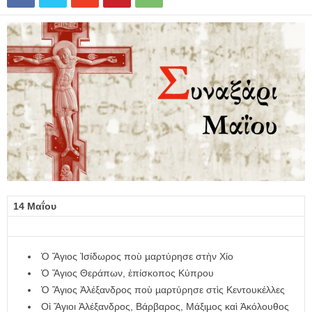
14 Μαΐου
Ὁ Ἅγιος Ἰσίδωρος ποὺ µαρτύρησε στὴν Χίο
Ὁ Ἅγιος Θεράπων, ἐπίσκοπος Κύπρου
Ὁ Ἅγιος Ἀλέξανδρος ποὺ µαρτύρησε στὶς Κεντουκέλλες
Οἱ Ἅγιοι Ἀλέξανδρος, Βάρβαρος, Μάξιµος καὶ Ἀκόλουθος