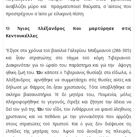
ἀναβλύζει µύρο καὶ πραγµατοποιεῖ θαύµατα, σ΄ αὐτοὺς ποὺ
προστρέχουν σ΄ αὐτὸ µὲ εἰλικρινῆ πίστη.
Ὁ Ἅγιος Ἀλέξανδρος ποὺ µαρτύρησε στὶς
Κεντουκέλλες
Ἔζησε στὰ χρόνια τοῦ βασιλιᾶ Γαλερίου Μαξιµιανοῦ (286-305)
καὶ ἦταν στρατιώτης στὸ τάγµα τοῦ κόµη Τιβεριανοῦ.
Διακρινόταν γιὰ τὸ ὡραῖο του παράστηµα καὶ γιὰ τὴν ἄψογη
ἠθικὴ ζωή του. Ὅταν κάποτε ὁ Τιβεριανὸς θυσίαζε στὰ εἴδωλα, ὁ
Ἀλέξανδρος ἀρνήθηκε νὰ συµµετάσχει στὶς θυσίες αὐτὲς καὶ
δήλωσε µὲ θάρρος ὅτι ἦταν χριστιανός. Τότε ὑποβλήθηκε σὲ
σκληρὰ βασανιστήρια. Ἡ δὲ µητέρα του, Ποιµενία, µόλις
πληροφορήθηκε τὸ γεγονός, ἔτρεξε καὶ ζήτησε τὴν ἄδεια νὰ
δεῖ τὸν γιό της. Ὅταν τὸν εἶδε, τὸν ἐνθάρρυνε νὰ φανεῖ ἀληθινὸς
χριστιανὸς καὶ νὰ πεθάνει µὲ τὴν γενναιότητα ποὺ ἁρµόζει
στοὺς στρατιῶτες τοῦ Χριστοῦ. Καὶ ὁ γιὸς δὲν διέψευσε τὶς
ἐλπίδες τῆς µητέρας του. Ἀφοῦ τοῦ ἄνοιξαν τὶς πλευρές,