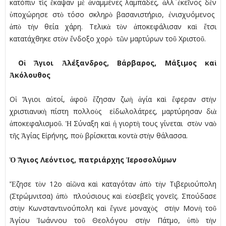
κατόπιν τὶς ἔκαψαν µὲ ἀναµµένες λαµπάδες, ἀλλ΄ ἐκεῖνος δὲν
ὑποχώρησε στὸ τόσο σκληρὸ βασανιστήριο, ἐνισχυόµενος
ἀπὸ τὴν θεία χάρη. Τελικὰ τὸν ἀποκεφάλισαν καὶ ἔτσι
κατατάχθηκε στὸν ἔνδοξο χορὸ τῶν µαρτύρων τοῦ Χριστοῦ.
Οἱ Ἅγιοι Ἀλέξανδρος, Βάρβαρος, Μάξιµος καὶ
Ἀκόλουθος
Οἱ Ἅγιοι αὐτοί, ἀφοῦ ἔζησαν ζωὴ ἁγία καὶ ἔφεραν στὴν
χριστιανικὴ πίστη πολλοὺς εἰδωλολάτρες, µαρτύρησαν διὰ
ἀποκεφαλισµοῦ. Ἡ Σύναξη καὶ ἡ γιορτὴ τους γίνεται στὸν ναὸ
τῆς Ἁγίας Εἰρήνης, ποὺ βρίσκεται κοντὰ στὴν θάλασσα.
Ὁ Ἅγιος Λεόντιος, πατριάρχης Ἱεροσολύµων
Ἔζησε τὸν 12ο αἰῶνα καὶ καταγόταν ἀπὸ τὴν Τιβεριούπολη
(Στρώµνιτσα) ἀπὸ πλούσιους καὶ εὐσεβεῖς γονεῖς. Σπούδασε
στὴν Κωνσταντινούπολη καὶ ἔγινε µοναχὸς στὴν Μονὴ τοῦ
Ἁγίου Ἰωάννου τοῦ Θεολόγου στὴν Πάτµο, ὑπὸ τὴν