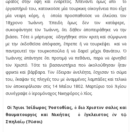
ὡραῖος στὴν ὄψη καὶ ἐνάρετος. Ἀπέναντι ὅµως ἀπὸ τὸ
ἐργαστήριό του, κατοικοῦσε µία τουρκικὴ οἰκογένεια ποὺ εἶχε
µία νεαρὴ κόρη, ἡ ὁποία προσπαθοῦσε νὰ ἑλκύσει τὸν
18χρονο Ἰωάννη. Ἐπειδὴ ὅµως δὲν τὸν κατάφερε,
συκοφάντησε τὸν Ἰωάννη, ὅτι δῆθεν ἀποπειράθηκε νὰ τὴν
βιάσει. Τότε ὁ µάρτυρας ὁδηγήθηκε στὸν κριτὴ καὶ σύµφωνα
µὲ τὴν ἐκδοθεῖσα ἀπόφαση, ἔπρεπε ἢ νὰ τουρκέψει καὶ νὰ
παντρευτεῖ τὴν τουρκοπούλα ἢ νὰ δαρεῖ µέχρι θανάτου. Ὁ
Ἰωάννης ἀπάντησε ὅτι προτιµᾷ νὰ πεθάνει, παρὰ νὰ ἀρνηθεῖ
τὸν Χριστό. Τότε τὰ βασανιστήρια ποὺ ἀκολούθησαν ἦταν
φρικτὰ καὶ βάρβαρα. Τὸν ἔδειραν ἀνελέητα, ἔσχισαν τὸ σῶµα
του, ἔκαψαν τὶς πληγές του µὲ ἀναµµένες λαµπάδες καὶ τελικὰ
τὸν ἀποκεφάλισαν στὶς 14 Μαΐου 1802. Μαρτύριο τοῦ Ἁγίου
συνέγραψε ὁ ἱεροµόναχος Νικηφόρος ὁ Χίος.
Οἱ Ἅγιοι Ἰσίδωρος Ῥοστοθίας, ὁ διὰ Χριστὸν σαλὸς καὶ
θαυµατουργὸς καὶ Νικήτας ὁ ἔγκλειστος ἐν τῷ
Σπηλαίῳ (Ῥῶσοι)