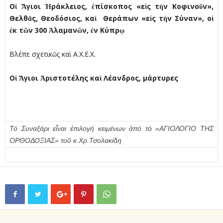
Οἱ Ἅγιοι Ἡράκλειος, ἐπίσκοπος «εἰς τὴν Κοφινοῦν»,
Θελθᾶς, Θεοδόσιος, καὶ Θεράπων «εἰς τὴν Σύναν», οἱ
ἐκ τῶν 300 Ἀλαµανῶν, ἐν Κύπρῳ
Βλέπε σχετικῶς καὶ Α.Χ.Ε.Χ.
Οἱ Ἅγιοι Ἀριστοτέλης καὶ Λέανδρος, µάρτυρες
Τό Συναξάρι εἶναι ἐπιλογή κειμένων ἀπό τό «ΑΓΙΟΛΟΓΙΟ ΤΗΣ
ΟΡΘΟΔΟΞΙΑΣ» τοῦ κ.Χρ.Τσολακίδη