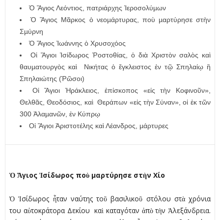
Ὁ Ἅγιος Λεόντιος, πατριάρχης Ἱεροσολύµων
Ὁ Ἅγιος Μᾶρκος ὁ νεοµάρτυρας, ποὺ µαρτύρησε στὴν
Σµύρνη
Ὁ Ἅγιος Ἰωάννης ὁ Χρυσοχόος
Οἱ Ἅγιοι Ἰσίδωρος Ῥοστοθίας, ὁ διὰ Χριστὸν σαλὸς καὶ
θαυµατουργὸς καὶ Νικήτας ὁ ἔγκλειστος ἐν τῷ Σπηλαίῳ ἢ
Σπηλαιώτης (Ῥῶσοι)
Οἱ Ἅγιοι Ἡράκλειος, ἐπίσκοπος «εἰς τὴν Κοφινοῦν»,
Θελθᾶς, Θεοδόσιος, καὶ Θεράπων «εἰς τὴν Σύναν», οἱ ἐκ τῶν
300 Ἀλαµανῶν, ἐν Κύπρῳ
Οἱ Ἅγιοι Ἀριστοτέλης καὶ Λέανδρος, µάρτυρες
Ὁ Ἅγιος Ἰσίδωρος ποὺ µαρτύρησε στὴν Χίο
Ὁ Ἰσίδωρος ἦταν ναύτης τοῦ βασιλικοῦ στόλου στὰ χρόνια
του αὐτοκράτορα Δεκίου καὶ καταγόταν ἀπὸ τὴν Ἀλεξάνδρεια.