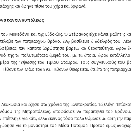
νειάρχης καὶ ἄφηνε πίσω του χήρα καὶ ὀρφανά.
Κωνσταντινουπόλεως
 τοῦ Μακεδόνα καὶ τῆς Εὐδοκίας. Ὁ Στέφανος εἶχε κάνει μαθητὴς κ
ατέλαβε τὸν πατριαρχικὸ θρόνο, ἐνῷ βασίλευε ὁ ἀδελφός του, Λέω
εὐσέβειας. Ὅταν κάποτε ἀρρώστησε βαρειὰ καὶ θεραπεύτηκε, ἀφοῦ
αό της τὰ πολυτιμότατα ἄμφιά του, μὲ τὰ ὁποῖα, ἀφοῦ κατάλληλα
ἡμέρα της Ὕψωσης τοῦ Τιμίου Σταυροῦ. Τοὺς συγγενικούς του β
Πέθανε τὸν Μάιο τοῦ 893. Πιθανὸν θεωρεῖται, ὅτι ἐπὶ τῆς πατριαρχ
Λευκωσία καὶ ἔζησε στὰ χρόνια της Ἐνετοκρατίας. Ἐξελέγη Ἐπίσκο
ονόμου τῆς Μητροπόλεως, ἀποφάσισε νὰ παραιτηθεῖ τοῦ θρόνου.
 ἐπέπληξε γιὰ κάτι, ἀλλὰ ἐκεῖνος τόσο πολὺ θύμωσε μὲ αὐτὴ τὴν πα
χώρησε γιὰ τὸ μοναστήρι τοῦ Μέσα Ποταμοῦ. Προτοῦ ὅμως ἀναχωρή