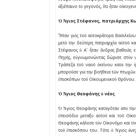
ἀξιέπαινο τὸ γεγονός, ὅτι ἦταν οἰκογε
Ὁ
Ἅ
γιος Στέφανος, πατριάρχης 
Ἦταν γιὸς τοῦ αὐτοκράτορα Βασιλείου
μετὰ τὴν δεύτερη πατριαρχία αὐτοῦ κ
Στέφανος ὁ Α´ ἦταν ἄνδρας βαθειᾶς 
Πηγῆς, εὐγνωμονώντας δώρισε στὸν ν
Τράπεζα τοῦ ναοῦ ἐκείνου κατὰ τὴν 
μποροῦσε γιὰ τὴν βοήθεια τῶν πτωχῶν. 
ἐπισκόπων τοῦ Οἰκουμενικοῦ Θρόνου.
Ὁ
Ἅ
γιος Θεοφάνης
ὁ
νέος
Ὁ Ἅγιος Θεοφάνης καταγόταν ἀπὸ τὴν 
ἐπεισόδιο μεταξὺ αὐτοῦ καὶ τοῦ Οἰκ
Θεοφάνης κάλεσε τὸν Οἰκονόμο καὶ τὸν
τοῦ ἐπισκόπου του. Τότε ὁ Ἅγιος ἀνε