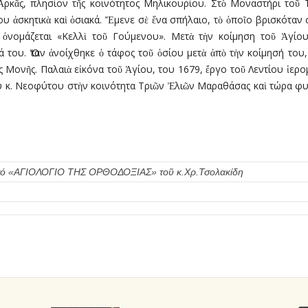
Ἀρκᾶς, πλησίον τῆς κοινότητος Μηλικουρίου. Στὸ Μοναστήρι το
υ ἀσκητικὰ καὶ ὁσιακά. Ἔμενε σὲ ἕνα σπήλαιο, τὸ ὁποῖο βρισκόταν 
 ὀνομάζεται «Κελλὶ τοῦ Γούμενου». Μετὰ τὴν κοίμηση τοῦ Ἁγίου 
ά του. Ὅταν ἀνοίχθηκε ὁ τάφος τοῦ ὁσίου μετὰ ἀπὸ τὴν κοίμησή του,
 Μονῆς. Παλαιὰ εἰκόνα τοῦ Ἁγίου, του 1679, ἔργο τοῦ Λεντίου ἱερ
. Νεοφύτου στὴν κοινότητα Τριῶν Ἐλιῶν Μαραθάσας καὶ τώρα φυλά
πό τό «ΑΓΙΟΛΟΓΙΟ ΤΗΣ ΟΡΘΟΔΟΞΙΑΣ» τοῦ κ.Χρ.Τσολακίδη