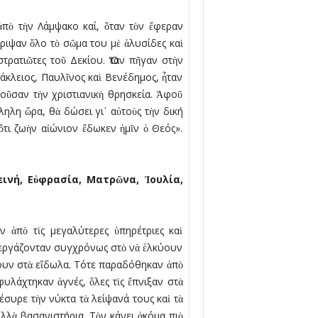
 ἀπὸ τὴν Λάμψακο καί, ὅταν τὸν ἔφεραν
ριψαν ὅλο τὸ σῶμα του μὲ ἁλυσίδες καὶ
ρατιῶτες τοῦ Δεκίου. Ὅταν πῆγαν στὴν
ράκλειος, Παυλῖνος καὶ Βενέδημος, ἦταν
οῦσαν τὴν χριστιανικὴ θρησκεία. Ἀφοῦ
ληλη ὥρα, θὰ δώσει γι᾿ αὐτοὺς τὴν δική
ὅτι ζωὴν αἰώνιον ἔδωκεν ἡμῖν ὁ Θεός».
ινή, Ε
ὐ
φρασία, Ματρῶνα,
Ἰ
ουλία,
 ἀπὸ τὶς μεγαλύτερες ὑπηρέτριες καὶ
υνεργάζονταν συγχρόνως στὸ νὰ ἑλκύουν
σουν στὰ εἴδωλα. Τότε παραδόθηκαν ἀπὸ
φυλάχτηκαν ἁγνές, ὅλες τὶς ἔπνιξαν στὰ
νέσυρε τὴν νύκτα τὰ λείψανά τους καὶ τὰ
λλὰ βασανιστήρια. Τὸν κάνει ἀκόμα πιὸ