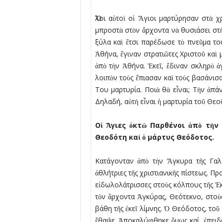
Ὅλοι αὐτοὶ οἱ Ἅγιοι μαρτύρησαν στὰ 
μπροστὰ στὸν ἄρχοντα νὰ θυσιάσει στὴ
ξύλα καὶ ἔτσι παρέδωσε τὸ πνεῦμα το
Ἀθήνα, ἔγιναν στρατιῶτες Χριστοῦ καὶ 
ἀπὸ τὴν Ἀθήνα. Ἐκεῖ, ἔδιναν σκληρὸ 
λοιπὸν τοὺς ἔπιασαν καὶ τοὺς βασάνισα
Του μαρτυρία. Ποιὰ θὰ εἶναι; Τὴν ἀπά
Δηλαδή, αὐτὴ εἶναι ἡ μαρτυρία τοῦ Θεοῦ
Ο
ἱ
Ἅ
γιες
ὀ
κτ
ὼ
Παρθένοι
ἀ
π
ὸ
τ
ὴ
ν
Θεοδότη κα
ὶ
ὁ μάρτυς Θεόδοτος.
Κατάγονταν ἀπὸ τὴν Ἄγκυρα τῆς Γαλα
ἀθλήτριες τῆς χριστιανικῆς πίστεως. 
εἰδωλολάτρισσες στοὺς κόλπους τῆς Ἐ
τὸν ἄρχοντα Ἀγκύρας, Θεότεκνο, στοὺς 
βάθη τῆς ἐκεῖ λίμνης. Ὁ Θεόδοτος, τοῦ 
ἔθαψε. Ἀποκαλύφθηκε ὅμως καί, ἐπειδὴ