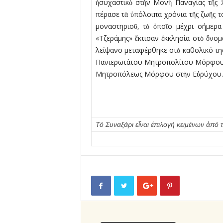
ἡσυχαστικὸ στὴν Μονὴ Παναγίας τῆς 
πέρασε τὰ ὑπόλοιπα χρόνια τῆς ζωῆς το
μοναστηριοῦ, τὸ ὁποῖο μέχρι σήμερα
«Τζεράμης» ἔκτισαν ἐκκλησία στὸ ὄνομ
λείψανο μεταφέρθηκε στὸ καθολικό της
Πανιερωτάτου Μητροπολίτου Μόρφου κ
Μητροπόλεως Μόρφου στὴν Εὐρύχου.
Τό Συναξάρι εἶναι ἐπιλογή κειμένων ἀ