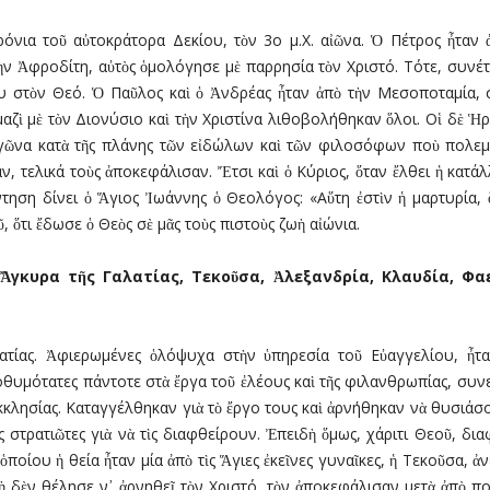
χρόνια τοῦ αὐτοκράτορα Δεκίου, τὸν 3ο μ.Χ. αἰῶνα. Ὁ Πέτρος ἦταν
ν Ἀφροδίτη, αὐτὸς ὁμολόγησε μὲ παρρησία τὸν Χριστό. Τότε, συνέτ
υ στὸν Θεό. Ὁ Παῦλος καὶ ὁ Ἀνδρέας ἦταν ἀπὸ τὴν Μεσοποταμία, στ
μαζὶ μὲ τὸν Διονύσιο καὶ τὴν Χριστίνα λιθοβολήθηκαν ὅλοι. Οἱ δὲ Ἡ
ἀγῶνα κατὰ τῆς πλάνης τῶν εἰδώλων καὶ τῶν φιλοσόφων ποὺ πολεμ
ν, τελικά τοὺς ἀποκεφάλισαν. Ἔτσι καὶ ὁ Κύριος, ὅταν ἔλθει ἡ κατάλ
ντηση δίνει ὁ Ἅγιος Ἰωάννης ὁ Θεολόγος: «Αὕτη ἐστὶν ἡ μαρτυρία, 
, ὅτι ἔδωσε ὁ Θεὸς σὲ μᾶς τοὺς πιστοὺς ζωὴ αἰώνια.
Ἄ
γκυρα τ
ῆ
ς Γαλατίας, Τεκο
ῦ
σα,
Ἀ
λεξανδρία, Κλαυδία, Φαε
τίας. Ἀφιερωμένες ὁλόψυχα στὴν ὑπηρεσία τοῦ Εὐαγγελίου, ἦταν
Προθυμότατες πάντοτε στὰ ἔργα τοῦ ἐλέους καὶ τῆς φιλανθρωπίας, σ
κκλησίας. Καταγγέλθηκαν γιὰ τὸ ἔργο τους καὶ ἀρνήθηκαν νὰ θυσιά
στρατιῶτες γιὰ νὰ τὶς διαφθείρουν. Ἐπειδὴ ὅμως, χάριτι Θεοῦ, δια
ὁποίου ἡ θεία ἦταν μία ἀπὸ τὶς Ἅγιες ἐκεῖνες γυναῖκες, ἡ Τεκοῦσα, ἀ
 δὲν θέλησε ν᾿ ἀρνηθεῖ τὸν Χριστό, τὸν ἀποκεφάλισαν μετὰ ἀπὸ πο