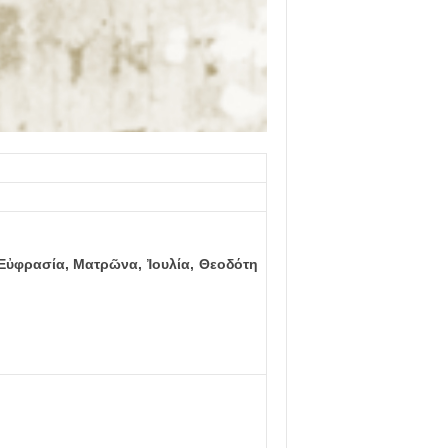
Ε
ὐ
φρασία, Ματρῶνα,
Ἰ
ουλία, Θεοδότη