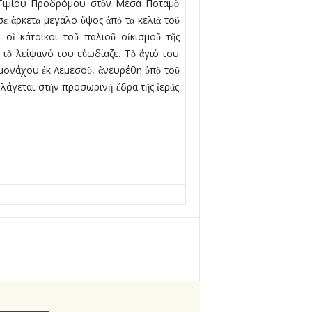
ῦ Τιμίου Προδρόμου στὸν Μέσα Ποταμὸ
σὲ ἀρκετὰ μεγάλο ὕψος ἀπὸ τὰ κελιὰ τοῦ
οἱ κάτοικοι τοῦ παλιοῦ οἰκισμοῦ τῆς
 τὸ λείψανό του εὐωδίαζε. Τὸ ἅγιό του
ομονάχου ἐκ Λεμεσοῦ, ἀνευρέθη ὑπὸ τοῦ
γεται στὴν προσωρινὴ ἕδρα τῆς ἱερᾶς