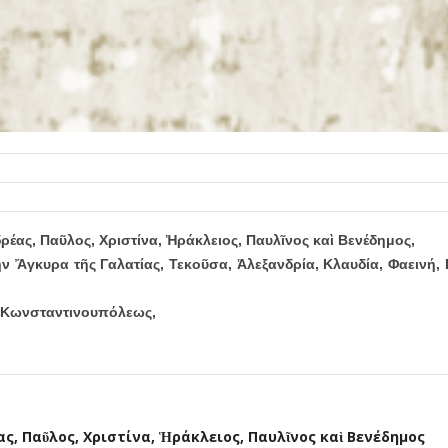
ρέας, Πα
ῦ
λος, Χριστίνα,
Ἡ
ράκλειος, Παυλ
ῖ
νος κα
ὶ
Βενέδημος,
ὴ
ν
Ἄ
γκυρα τ
ῆ
ς Γαλατίας, Τεκο
ῦ
σα,
Ἀ
λεξανδρία, Κλαυδία, Φαεινή, 
ς Κωνσταντινουπόλεως,
ας, Πα
ῦ
λος, Χριστίνα,
Ἡ
ράκλειος, Παυλ
ῖ
νος κα
ὶ
Βενέδημος