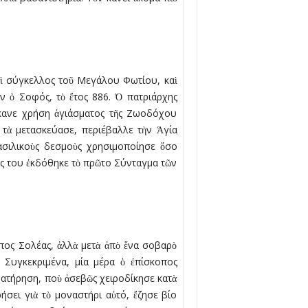
αὶ σύγκελλος τοῦ Μεγάλου Φωτίου, καὶ
ν ὁ Σοφός, τὸ ἔτος 886. Ὁ πατριάρχης
 ἔκανε χρήση ἁγιάσματος τῆς Ζωοδόχου
 τὰ μετασκεύασε, περιέβαλλε τὴν Ἁγία
ασιλικοὺς δεσμοὺς χρησιμοποίησε ὅσο
ίας του ἐκδόθηκε τὸ πρῶτο Σύνταγμα τῶν
πος Σολέας, ἀλλὰ μετὰ ἀπὸ ἕνα σοβαρὸ
 Συγκεκριμένα, μία μέρα ὁ ἐπίσκοπος
ρατήρηση, ποὺ ἀσεβῶς χειροδίκησε κατὰ
σει γιὰ τὸ μοναστήρι αὐτό, ἔζησε βίο