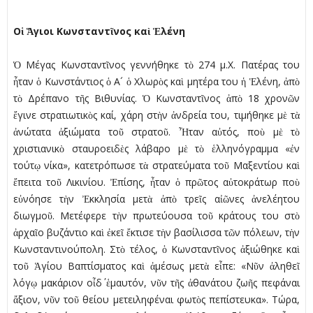
Ο
ἱ
Ἅ
γιοι Κωνσταντ
ῖ
νος κα
ὶ
Ἑ
λένη
Ὁ Μέγας Κωνσταντῖνος γεννήθηκε τὸ 274 μ.Χ. Πατέρας του
ἦταν ὁ Κωνστάντιος ὁ Α´ ὁ Χλωρὸς καὶ μητέρα του ἡ Ἑλένη, ἀπὸ
τὸ Δρέπανο τῆς Βιθυνίας. Ὁ Κωνσταντῖνος ἀπὸ 18 χρονῶν
ἔγινε στρατιωτικὸς καί, χάρη στὴν ἀνδρεία του, τιμήθηκε μὲ τὰ
ἀνώτατα ἀξιώματα τοῦ στρατοῦ. Ἦταν αὐτός, ποὺ μὲ τὸ
χριστιανικὸ σταυροειδὲς λάβαρο μὲ τὸ ἑλληνόγραμμα «ἐν
τούτῳ νίκα», κατετρόπωσε τὰ στρατεύματα τοῦ Μαξεντίου καὶ
ἔπειτα τοῦ Λικινίου. Ἐπίσης, ἦταν ὁ πρῶτος αὐτοκράτωρ ποὺ
εὐνόησε τὴν Ἐκκλησία μετὰ ἀπὸ τρεῖς αἰῶνες ἀνελέητου
διωγμοῦ. Μετέφερε τὴν πρωτεύουσα τοῦ κράτους του στὸ
ἀρχαῖο βυζάντιο καὶ ἐκεῖ ἔκτισε τὴν βασίλισσα τῶν πόλεων, τὴν
Κωνσταντινούπολη. Στὸ τέλος, ὁ Κωνσταντῖνος ἀξιώθηκε καὶ
τοῦ Ἁγίου Βαπτίσματος καὶ ἀμέσως μετὰ εἶπε: «Νῦν ἀληθεῖ
λόγῳ μακάριον οἶδ΄ ἑμαυτόν, νῦν τῆς ἀθανάτου ζωῆς πεφάναι
ἄξιον, νῦν τοῦ θείου μετειληφέναι φωτὸς πεπίστευκα». Τώρα,