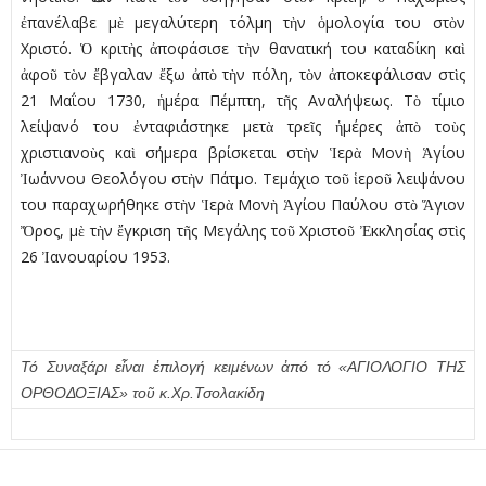
ἐπανέλαβε μὲ μεγαλύτερη τόλμη τὴν ὁμολογία του στὸν
Χριστό. Ὁ κριτὴς ἀποφάσισε τὴν θανατική του καταδίκη καὶ
ἀφοῦ τὸν ἔβγαλαν ἔξω ἀπὸ τὴν πόλη, τὸν ἀποκεφάλισαν στὶς
21 Μαΐου 1730, ἡμέρα Πέμπτη, τῆς Αναλήψεως. Τὸ τίμιο
λείψανό του ἐνταφιάστηκε μετὰ τρεῖς ἡμέρες ἀπὸ τοὺς
χριστιανοὺς καὶ σήμερα βρίσκεται στὴν Ἱερὰ Μονὴ Ἁγίου
Ἰωάννου Θεολόγου στὴν Πάτμο. Τεμάχιο τοῦ ἱεροῦ λειψάνου
του παραχωρήθηκε στὴν Ἱερὰ Μονὴ Ἁγίου Παύλου στὸ Ἅγιον
Ὄρος, μὲ τὴν ἔγκριση τῆς Μεγάλης τοῦ Χριστοῦ Ἐκκλησίας στὶς
26 Ἰανουαρίου 1953.
Τό Συναξάρι εἶναι ἐπιλογή κειμένων ἀπό τό «ΑΓΙΟΛΟΓΙΟ ΤΗΣ
ΟΡΘΟΔΟΞΙΑΣ» τοῦ κ.Χρ.Τσολακίδη