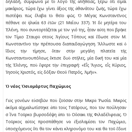
δηλαδή, σύμφωνα μὲ τὸ λόγο τῆς ἀλήθειας, ξέρω ὅτι εἶμαι
μακάριος, τώρα ἔχω γίνει ἄξιος τῆς ἀθανάτου ζωῆς, τώρα ἔχω
πιστέψει πὼς ἔλαβα τὸ θεῖο φῶς. Ὁ Μέγας Κωνσταντῖνος
πέθανε σὲ ἡλικία 63 ἐτῶν (21 Μαΐου 337). Ἡ δὲ μητέρα του
Ἑλένη, ποὺ συνεορτάζεται μὲ τὸν γιό της, ἦταν αὐτὴ ποὺ βρῆκε
τὸν Τίμιο Σταυρὸ στοὺς Ἁγίους Τόπους καὶ ἔδωσε στὸν Μ.
Κωνσταντῖνο τὴν πρέπουσα διαπαιδαγώγηση. Ἄλλωστε καὶ ὁ
ἴδιος τὴν τίμησε, ὅταν στὴν μεγάλη πλατεῖα τῆς
Κωνσταντινουπόλεως ἔκτισε δυὸ στῆλες, μία δική του καὶ μία
τῆς Ἑλένης, ποὺ ἔφερε τὴν ἐπιγραφή: «Εἷς Ἅγιος, εἷς Κύριος,
Ἰησοῦς Χριστός, εἰς δόξαν Θεοῦ Πατρός, Ἀμήν».
Ὁ
νέος
Ὁ
σιομάρτυς Παχώμιος
Γιὸς γονέων εὐσεβῶν ποὺ ζοῦσαν στὴν Μικρὰ Ῥωσία. Μικρὸς
ἀκόμα αἰχμαλωτίστηκε ἀπὸ τοὺς Τατάρους, ποὺ τὸν πούλησαν
σ΄ ἕνα Τοῦρκο βυρσοδέψη ἀπὸ τὸ Οὔσακι τῆς Φιλαδέλφειας. Ὁ
Τοῦρκος αὐτὸς προσπάθησε νὰ ἐξισλαμίσει τὸν Παχώμιο,
ὑποσχόμενος ὅτι θὰ τὸν κάνει κληρονόμο του καὶ θὰ τοῦ ἔδινε