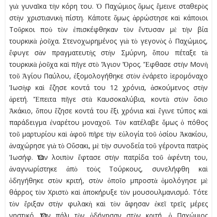
γιὰ γυναῖκα τὴν κόρη του. Ὁ Παχώμιος ὅμως ἔμεινε σταθερὸς
στὴν χριστιανικὴ πίστη. Κάποτε ὅμως ἀρρώστησε καὶ κάποιοι
Τοῦρκοι ποὺ τὸν ἐπισκέφθηκαν τὸν ἔντυσαν μὲ τὴν βία
τουρκικὰ ῥοῦχα. Στενοχωρημένος γιὰ τὸ γεγονὸς ὁ Παχώμιος,
ἔφυγε σὰν πραγματευτὴς στὴν Σμύρνη, ὅπου πέταξε τὰ
τουρκικὰ ῥοῦχα καὶ πῆγε στὸ Ἅγιον Ὄρος. Ἔφθασε στὴν Μονὴ
τοῦ Ἁγίου Παύλου, ἐξομολογήθηκε στὸν ἐνάρετο ἱερομόναχο
Ἰωσὴφ καὶ ἔζησε κοντά του 12 χρόνια, ἀσκούμενος στὴν
ἀρετή. Ἔπειτα πῆγε στὰ Καυσοκαλύβια, κοντὰ στὸν ὅσιο
Ἀκάκιο, ὅπου ἔζησε κοντά του ἕξι χρόνια καὶ ἔγινε τύπος καὶ
παράδειγμα ἐναρέτου μοναχοῦ. Τὸν κατέλαβε ὅμως ὁ πόθος
τοῦ μαρτυρίου καὶ ἀφοῦ πῆρε τὴν εὐλογία τοῦ ὁσίου Ἀκακίου,
ἀναχώρησε γιὰ τὸ Οὔσακι, μὲ τὴν συνοδεία τοῦ γέροντα πατρὸς
Ἰωσήφ. Ὅταν λοιπὸν ἔφτασε στὴν πατρίδα τοῦ ἀφέντη του,
ἀναγνωρίστηκε ἀπὸ τοὺς Τούρκους, συνελήφθη καὶ
ὁδηγήθηκε στὸν κριτή, στὸν ὁποῖο μπροστὰ ὁμολόγησε μὲ
θάρρος τὸν Χριστὸ καὶ ἀποκήρυξε τὸν μουσουλμανισμό. Τότε
τὸν ἔριξαν στὴν φυλακὴ καὶ τὸν ἄφησαν ἐκεῖ τρεῖς μέρες
νηστικό. Ὅταν πάλι τὸν ὁδήγησαν στὸν κριτή, ὁ Παχώμιος