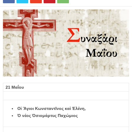
21 Μαΐου
Ο
ἱ
Ἅ
γιοι Κωνσταντ
ῖ
νος κα
ὶ
Ἑ
λένη,
Ὁ
νέος
Ὁ
σιομάρτυς Παχώμιος