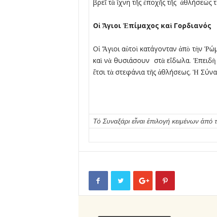
βρεῖ τὰ ἴχνη τῆς ἐποχῆς τῆς ἀθλήσεώς 
Οἱ Ἅγιοι Ἐπίµαχος καὶ Γορδιανός
Οἱ Ἅγιοι αὐτοὶ κατάγονταν ἀπὸ τὴν Ῥώ
καὶ νὰ θυσιάσουν στὰ εἴδωλα. Ἐπειδὴ
ἔτσι τὰ στεφάνια τῆς ἀθλήσεως. Ἡ Σύν
Τό Συναξάρι εἶναι ἐπιλογή κειμένων ἀ