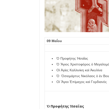
λ
λ
ο
ύ
09 Μαΐου
Ὁ Προφήτης Ἡσαΐας
Ὁ Ἅγιος Χριστοφόρος ὁ Μεγαλοµ
Οἱ Ἁγίες Καλλινίκη καὶ Ἀκυλίνα
Ὁ Ὁσιοµάρτυς Νικόλαος ὁ ἐν Βου
Οἱ Ἅγιοι Ἐπίµαχος καὶ Γορδιανός
Ὁ Προφήτης Ἡσαΐας