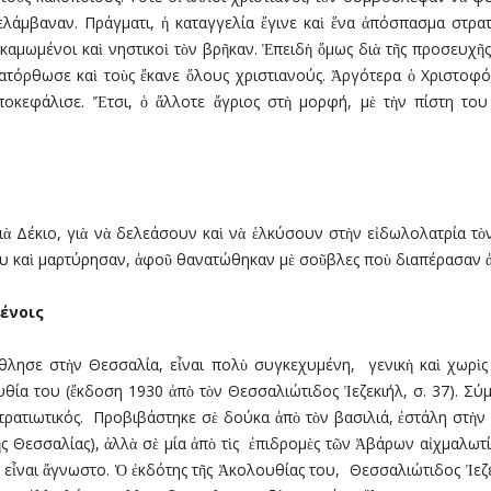
λάµβαναν. Πράγµατι, ἡ καταγγελία ἔγινε καὶ ἕνα ἀπόσπασµα στρατι
οκαµωµένοι καὶ νηστικοὶ τὸν βρῆκαν. Ἐπειδὴ ὅµως διὰ τῆς προσευχ
κατόρθωσε καὶ τοὺς ἔκανε ὅλους χριστιανούς. Ἀργότερα ὁ Χριστοφό
ποκεφάλισε. Ἔτσι, ὁ ἄλλοτε ἄγριος στὴ µορφή, µὲ τὴν πίστη του
ιὰ Δέκιο, γιὰ νὰ δελεάσουν καὶ νὰ ἑλκύσουν στὴν εἰδωλολατρία τ
υ καὶ µαρτύρησαν, ἀφοῦ θανατώθηκαν µὲ σοῦβλες ποὺ διαπέρασαν ἀπ
ένοις
λησε στὴν Θεσσαλία, εἶναι πολὺ συγκεχυµένη, γενικὴ καὶ χωρὶς 
θία του (ἔκδοση 1930 ἀπὸ τὸν Θεσσαλιώτιδος Ἰεζεκιήλ, σ. 37). 
στρατιωτικός. Προβιβάστηκε σὲ δούκα ἀπὸ τὸν βασιλιά, ἐστάλη στὴ
ῆς Θεσσαλίας), ἀλλὰ σὲ µία ἀπὸ τὶς ἐπιδροµὲς τῶν Ἀβάρων αἰχµαλωτ
, εἶναι ἄγνωστο. Ὁ ἐκδότης τῆς Ἀκολουθίας του, Θεσσαλιώτιδος Ἰε