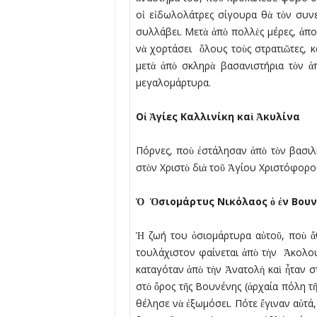
οἱ εἰδωλολάτρες σίγουρα θὰ τὸν συνε
συλλάβει. Μετὰ ἀπὸ πολλὲς µέρες, ἀπ
νὰ χορτάσει ὅλους τοὺς στρατιῶτες, 
µετὰ ἀπὸ σκληρὰ βασανιστήρια τὸν ἀ
µεγαλοµάρτυρα.
Οἱ Ἁγίες Καλλινίκη καὶ Ἀκυλίνα
Πόρνες, ποὺ ἐστάλησαν ἀπὸ τὸν βασιλ
στὸν Χριστὸ διὰ τοῦ Ἁγίου Χριστόφορο
Ὁ Ὁσιοµάρτυς Νικόλαος ὁ ἐν Βουν
Ἡ ζωή του ὁσιοµάρτυρα αὐτοῦ, ποὺ ἄθ
τουλάχιστον φαίνεται ἀπὸ τὴν Ἀκολου
καταγόταν ἀπὸ τὴν Ἀνατολὴ καὶ ἦταν 
στὸ ὄρος τῆς Βουνένης (ἀρχαία πόλη τ
θέλησε νὰ ἐξωµόσει. Πότε ἔγιναν αὐτά