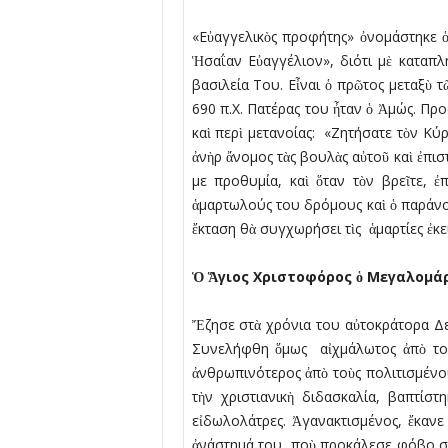
«Εὐαγγελικὸς προφήτης» ὀνοµάστηκε ὁ
Ἡσαΐαν Εὐαγγέλιον», διότι µὲ καταπλ
βασιλεία Του. Εἶναι ὁ πρῶτος µεταξὺ
690 π.Χ. Πατέρας του ἦταν ὁ Ἀµώς. Προ
καὶ περὶ µετανοίας: «Ζητήσατε τὸν Κύρι
ἀνὴρ ἄνοµος τὰς βουλὰς αὐτοῦ καὶ ἐπισ
µε προθυµία, καὶ ὅταν τὸν βρεῖτε, ἐ
ἁµαρτωλούς του δρόµους καὶ ὁ παράνοµο
ἔκταση θὰ συγχωρήσει τὶς ἁµαρτίες ἐκε
Ὁ Ἅγιος Χριστοφόρος ὁ Μεγαλοµά
Ἔζησε στὰ χρόνια του αὐτοκράτορα Δε
Συνελήφθη ὅµως αἰχµάλωτος ἀπὸ τοὺς
ἀνθρωπινότερος ἀπὸ τοὺς πολιτισµένο
τὴν χριστιανικὴ διδασκαλία, βαπτίσ
εἰδωλολάτρες. Ἀγανακτισµένος, ἔκανε
ἀνάστηµά του, ποὺ προκάλεσε φόβο στο