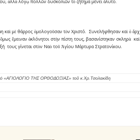
του, ἀλλὰ λόγῳ πολλῶν δυσκολιῶν τὸ ζήτηµα µένει ἄλυτο.
µη καὶ µὲ θάρρος ὁµολογοῦσαν τὸν Χριστό. Συνελήφθησαν καὶ ὁ ἄρχον
 ὅµως ἔµειναν ἀκλόνητοι στὴν πίστη τους, βασανίστηκαν σκληρὰ κα
αξή τους γίνεται στὸν Ναὸ τοῦ Ἁγίου Μάρτυρα Στρατονίκου.
πό τό «ΑΓΙΟΛΟΓΙΟ ΤΗΣ ΟΡΘΟΔΟΞΙΑΣ» τοῦ κ.Χρ.Τσολακίδη