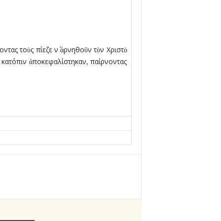
τας τοὺς πίεζε ν΄ ἀρνηθοῦν τὸν Χριστὸ
ὶ κατόπιν ἀποκεφαλίστηκαν, παίρνοντας