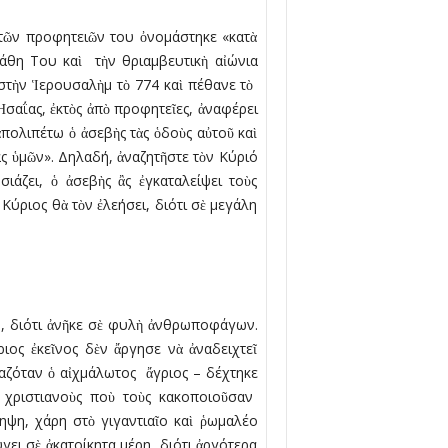
 τῶν προφητειῶν του ὀνομάστηκε «κατὰ
πάθη Του καὶ τὴν θριαµβευτικὴ αἰώνια
στὴν Ἱερουσαλὴµ τὸ 774 καὶ πέθανε τὸ
Ἡσαΐας, ἐκτὸς ἀπὸ προφητεῖες, ἀναφέρει
 ἀπολιπέτω ὁ ἀσεβὴς τὰς ὁδοὺς αὐτοῦ καὶ
ας ὑµῶν». Δηλαδή, ἀναζητῆστε τὸν Κύριό
σιάζει, ὁ ἀσεβὴς ἂς ἐγκαταλείψει τοὺς
Κύριος θὰ τὸν ἐλεήσει, διότι σὲ µεγάλη
ο, διότι ἀνῆκε σὲ φυλὴ ἀνθρωποφάγων.
ος ἐκεῖνος δὲν ἄργησε νὰ ἀναδειχτεῖ
µαζόταν ὁ αἰχµάλωτος ἄγριος – δέχτηκε
ε χριστιανοὺς ποὺ τοὺς κακοποιοῦσαν
ηψη, χάρη στὸ γιγαντιαῖο καὶ ῥωµαλέο
ει σὲ ἀκατοίκητα μέρη, διότι ἀργότερα