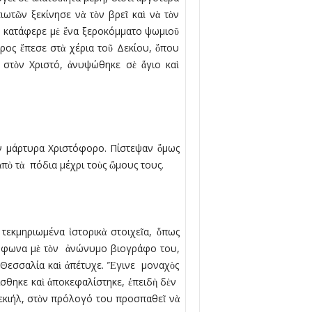
ωτῶν ξεκίνησε νὰ τὸν βρεῖ καὶ νὰ τὸν
ῆς κατάφερε µὲ ἕνα ξεροκόµµατο ψωµιοῦ
ρος ἔπεσε στὰ χέρια τοῦ Δεκίου, ὅπου
 στὸν Χριστό, ἀνυψώθηκε σὲ ἅγιο καὶ
ὸν µάρτυρα Χριστόφορο. Πίστεψαν ὅµως
ὸ τὰ πόδια µέχρι τοὺς ὤµους τους.
τεκµηριωµένα ἱστορικὰ στοιχεῖα, ὅπως
Σύµφωνα µὲ τὸν ἀνώνυµο βιογράφο του,
ν Θεσσαλία καὶ ἀπέτυχε. Ἔγινε µοναχὸς
ίσθηκε καὶ ἀποκεφαλίστηκε, ἐπειδὴ δὲν
ζεκιήλ, στὸν πρόλογό του προσπαθεῖ νὰ