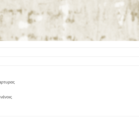
άρτυρας
νένοις