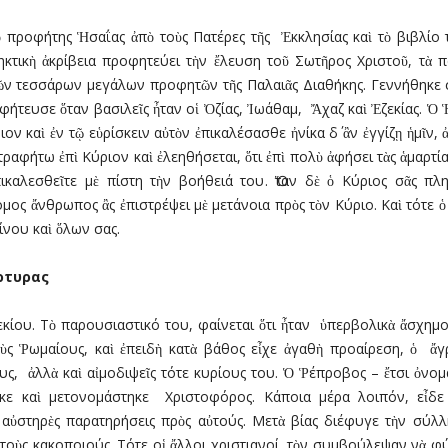
 προφήτης Ἡσαΐας ἀπὸ τοὺς Πατέρες τῆς Ἐκκλησίας καὶ τὸ βιβλίο
ηκτικὴ ἀκρίβεια προφητεύει τὴν ἔλευση τοῦ Σωτῆρος Χριστοῦ, τὰ 
 τῶν τεσσάρων µεγάλων προφητῶν τῆς Παλαιᾶς Διαθήκης. Γεννήθηκε 
φήτευσε ὅταν βασιλεῖς ἦταν οἱ Ὀζίας, Ἰωάθαµ, Ἄχαζ καὶ Ἐζεκίας. Ὁ 
ον καὶ ἐν τῷ εὑρίσκειν αὐτὸν ἐπικαλέσασθε ἠνίκα δ΄ ἂν ἐγγίζῃ ἡµῖν,
τραφήτω ἐπὶ Κύριον καὶ ἐλεηθήσεται, ὅτι ἐπὶ πολὺ ἀφήσει τὰς ἁµαρτί
πικαλεσθεῖτε µὲ πίστη τὴν βοήθειά του. Ὅταν δὲ ὁ Κύριος σᾶς πλη
ς ἄνθρωπος ἂς ἐπιστρέψει µὲ µετάνοια πρὸς τὸν Κύριο. Καὶ τότε ὁ 
ίνου καὶ ὅλων σας.
ρτυρας
κίου. Τὸ παρουσιαστικό του, φαίνεται ὅτι ἦταν ὑπερβολικὰ ἄσχηµ
 Ῥωµαίους, καὶ ἐπειδὴ κατὰ βάθος εἶχε ἀγαθὴ προαίρεση, ὁ ἄγρι
υς, ἀλλὰ καὶ αἰµοδιψεῖς τότε κυρίους του. Ὁ Ῥέπροβος – ἔτσι ὀνο
τηκε καὶ µετονοµάστηκε Χριστοφόρος. Κάποια µέρα λοιπόν, εἶδ
 αὐστηρὲς παρατηρήσεις πρὸς αὐτούς. Μετὰ βίας διέφυγε τὴν σύλλ
ὺς κακοποιούς. Τότε οἱ ἄλλοι χριστιανοί, τὸν συµβούλεψαν νὰ φύγ