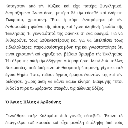
Καταγόταν ἀπὸ τὴν Κύζικο καὶ εἶχε πατέρα Συγκλητικό,
ὀνομαζόμενο Ἀναστάσιο, μητέρα δὲ τὴν εὐσεβὴ καὶ ἐνάρετη
Σωκρατία, χριστιανή. Ἔτσι ἡ κόρη ἀνατράφηκε μὲ τὴν
ἐνθουσιώδη φλόγα τῆς πίστης καὶ ἔγινε ἀληθινὴ ἡρωΐδα τῆς
Ἐκκλησίας. Ἡ γενναιότητά της φάνηκε σ᾿ ἕνα διωγμό. Γιὰ νὰ
ἐνθαρρύνει τοὺς ἀσθενεστέρους καὶ γιὰ νὰ ἀπελπίσει τοὺς
εἰδωλολάτρες, παρουσιάστηκε μόνη της καὶ γνωστοποίησε ὅτι
εἶναι χριστιανὴ καὶ κήρυξε τὸν βέβαιο θρίαμβο τῆς Ἐκκλησίας.
Ἡ τόλμη της αὐτὴ τὴν ὁδήγησε στὸ μαρτύριο. Μετὰ ἀπὸ πολλὲς
δοκιμασίες, ποὺ ὑπέμεινε μὲ θαυμαστὴ ὑπομονή, ῥίχτηκε στὰ
ἄγρια θηρία. Τότε, ταῦρος ἄγριος ὅρμησε ἐναντίον της καὶ τὴν
διέσχισε, χωρὶς αὐτὴ νὰ κάνει καμιὰ κίνηση διαφυγῆς. Ἔτσι
ἔνδοξα πῆρε τὸ ἀμάραντο στεφάνι τῆς αἰώνιας δόξας.
Ὁ Ἅγιος Ἠλίας ὁ Ἀρδούνης
Γεννήθηκε στὴν Καλαμάτα ἀπὸ γονεῖς εὐσεβεῖς. Ἔκανε τὸ
ἐπάγγελμα τοῦ κουρέα καὶ εἶχε μεγάλη ὑπόληψη ἀπὸ τοὺς