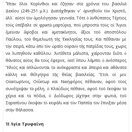
Ἦταν ὅλοι Κορίνθιοι καὶ ἔζησαν στὰ χρόνια του βασιλιᾶ
Δεκίου (249-251 μ.Χ.). Διατάχθηκαν ν᾿ ἀρνηθοῦν τὸν Χριστό,
ἀλλ᾿ αὐτοὶ τὸν ὁμολόγησαν γενναῖα. Τότε ὁ ἀνθύπατος Τέρτιος
τοὺς ὑπέβαλε σὲ φρικτὰ μαρτύρια, ποὺ μπροστὰ τοὺς οἱ Ἅγιοι
ἔμειναν ἄφοβοι καὶ ἀμετακίνητοι, ἄξιοι τοῦ ἀποστόλου
Παύλου, τοῦ θεμελιωτῆ τῆς Ἐκκλησίας τους. Καὶ πέθαναν μὲ
τὴν σειρά, κάτω ἀπὸ τὸν ὡραῖο οὐρανὸ τῆς πατρίδας τους, χωρὶς
νὰ λυπηθοῦν καθόλου. Ἀντίθετα μάλιστα, χαίρονταν διότι ὁ
θάνατος αὐτὸς θὰ τοὺς ἔφερνε, ἐκεῖ ὅπου λάμπει ὁ ἀνέσπερος
Ἥλιος καὶ ἁπλώνονται τὰ ἀνέκφραστα καὶ ἄπειρα καὶ ἀθάνατα
κάλλη καὶ θέλγητρα τῆς θείας βασιλείας. Ἔτσι οἱ μὲν
Οὐϊκτωρῖνος, Οὐΐκτωρ καὶ Νικηφόρος πέθαναν, ἀφοῦ τοὺς
συνέτριψαν τὰ μέλη, ὁ Κλαύδιος πέθανε, ἀφοῦ τοῦ ἔκοψαν τὰ
χέρια καὶ τὰ πόδια, ὁ Διόδωρος ῥίχτηκε στὴν φωτιά, τοῦ
Σαραπίνου ἔκοψαν τὸ κεφάλι καὶ τὸν Παππία τὸν ἔπνιξαν μέσα
στὴν θάλασσα.
Ἡ Ἁγία Τρυφαίνη