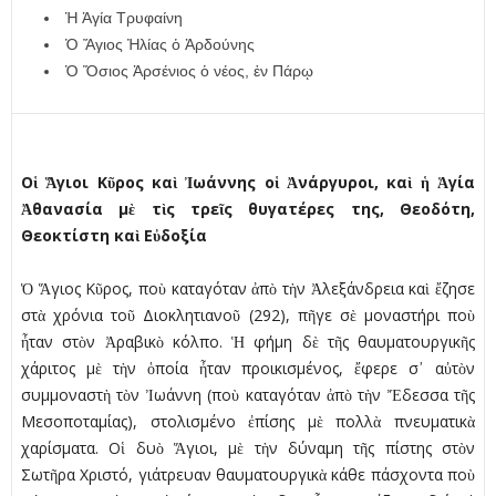
Ἡ Ἁγία Τρυφαίνη
Ὁ Ἅγιος Ἠλίας ὁ Ἀρδούνης
Ὁ Ὅσιος Ἀρσένιος ὁ νέος, ἐν Πάρῳ
Οἱ Ἅγιοι Κῦρος καὶ Ἰωάννης οἱ Ἀνάργυροι, καὶ ἡ Ἁγία
Ἀθανασία μὲ τὶς τρεῖς θυγατέρες της, Θεοδότη,
Θεοκτίστη καὶ Εὐδοξία
Ὁ Ἅγιος Κῦρος, ποὺ καταγόταν ἀπὸ τὴν Ἀλεξάνδρεια καὶ ἔζησε
στὰ χρόνια τοῦ Διοκλητιανοῦ (292), πῆγε σὲ μοναστήρι ποὺ
ἦταν στὸν Ἀραβικὸ κόλπο. Ἡ φήμη δὲ τῆς θαυματουργικῆς
χάριτος μὲ τὴν ὁποία ἦταν προικισμένος, ἔφερε σ᾿ αὐτὸν
συμμοναστὴ τὸν Ἰωάννη (ποὺ καταγόταν ἀπὸ τὴν Ἔδεσσα τῆς
Μεσοποταμίας), στολισμένο ἐπίσης μὲ πολλὰ πνευματικὰ
χαρίσματα. Οἱ δυὸ Ἅγιοι, μὲ τὴν δύναμη τῆς πίστης στὸν
Σωτῆρα Χριστό, γιάτρευαν θαυματουργικὰ κάθε πάσχοντα ποὺ