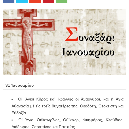
31 Ἰανουαρίου
Οἱ Ἅγιοι Κῦρος καὶ Ἰωάννης οἱ Ἀνάργυροι, καὶ ἡ Ἁγία
Ἀθανασία μὲ τὶς τρεῖς θυγατέρες της, Θεοδότη, Θεοκτίστη καὶ
Εὐδοξία
Οἱ Ἅγιοι Οὐϊκτωρῖνος, Οὐΐκτωρ, Νικηφόρος, Κλαύδιος,
Διόδωρος, Σαραπῖνος καὶ Παππίας