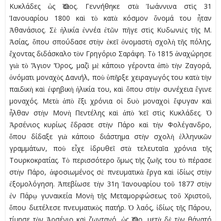
Κυκλάδες ὡς Ὅσιος. Γεννήθηκε στὰ Ἰωάννινα στὶς 31
Ἰανουαρίου 1800 καὶ τὸ κατὰ κόσμον ὄνομά του ἦταν
Ἀθανάσιος. Σὲ ἡλικία ἐννέα ἐτῶν πῆγε στὶς Κυδωνιὲς τῆς Μ.
Ἀσίας, ὅπου σπούδασε στὴν ἐκεῖ ὀνομαστὴ σχολὴ τῆς πόλης,
ἔχοντας διδάσκαλο τὸν Γρηγόριο Σαράφη. Τὸ 1815 ἀναχώρησε
γιὰ τὸ Ἅγιον Ὄρος, μαζὶ μὲ κάποιο γέροντα ἀπὸ τὴν Ζαγορά,
ὀνόματι μοναχὸς Δανιήλ, ποὺ ὑπῆρξε χειραγωγός του κατὰ τὴν
παιδικὴ καὶ ἐφηβικὴ ἡλικία του, καὶ ὅπου στὴν συνέχεια ἔγινε
μοναχός. Μετὰ ἀπὸ ἕξι χρόνια οἱ δυὸ μοναχοὶ ἔφυγαν καὶ
ἦλθαν στὴν Μονὴ Πεντέλης καὶ ἀπὸ ‘κεῖ στὶς Κυκλάδες. Ὁ
Ἀρσένιος κυρίως ἔδρασε στὴν Πάρο καὶ τὴν Φολέγανδρο,
ὅπου δίδαξε γιὰ κάποιο διάστημα στὴν σχολὴ ἑλληνικῶν
γραμμάτων, ποὺ εἶχε ἱδρυθεῖ στὰ τελευταῖα χρόνια τῆς
Τουρκοκρατίας. Τὸ περισσότερο ὅμως τῆς ζωῆς του τὸ πέρασε
στὴν Πάρο, ἀφοσιωμένος σὲ πνευματικὰ ἔργα καὶ ἰδίως στὴν
ἐξομολόγηση. Ἀπεβίωσε τὴν 31η Ἰανουαρίου τοῦ 1877 στὴν
ἐν Πάρῳ γυναικεία Μονὴ τῆς Μεταμορφώσεως τοῦ Χριστοῦ,
ὅπου διετέλεσε πνευματικὸς πατήρ. Ὁ λαός, ἰδίως τῆς Πάρου,
τίμησε τὸν Ἀρσένιο καὶ ζωντανό, ὡς Ὅσιο, μετὰ δὲ τὸν θάνατό