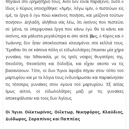
πήγαινε στὸ ἐρημητήριό τους. Αὐτὸ δὲν εἶναι παράξενο, διότι ὁ
ἴδιος ὁ Κύριος ὑποσχέθηκε: «Ἀμήν, λέγω ὑμῖν, ὁ πιστεύων εἰς
ἐμέ, τὰ ἔργα ἃ ἐγὼ ποιῶ κἀκεῖνος ποιήσει, καὶ μείζονα τούτων
ποιήσει». Δηλαδή, ἀλήθεια σᾶς λέω, ὅτι ἐκεῖνος ποὺ πιστεύει
σὲ ‘μένα, τὰ ὑπερφυσικὰ ἔργα ποὺ κάνω ἐγὼ θὰ τὰ κάνει καὶ
ἐκεῖνος, καὶ μάλιστα μεγαλύτερα κι ἀπὸ αὐτά. Ὅμως, ὁ Κῦρος καὶ ὁ
Ἰωάννης δὲν ἦταν ἀποκλειστικὰ κλεισμένοι στὰ κελλιά τους.
Ἔμαθαν ὅτι σε κάποια πόλη οἱ εἰδωλολάτρες ἔπιασαν μία χήρα
γυναῖκα, τὴν Ἀθανασία, μὲ τὶς τρεῖς νεαρὲς θυγατέρες της,
Θεοδότη, Θεοκτίστη καὶ Εὐδοξία, καὶ εἶχαν σκοπὸ νὰ τὶς
βασανίσουν. Τότε, οἱ δυὸ Ἅγιοι ἄφοβα πῆγαν στὸν τόπο τοῦ
μαρτυρίου καὶ μὲ τὰ λόγια τους ἐνδυνάμωσαν καὶ παρακίνησαν
τὶς τέσσερις γυναῖκες στὸν ἀγῶνα τοῦ μαρτυρίου. Ἐξ αἰτίας
ὅμως αὐτοῦ, οἱ εἰδωλολάτρες μαζὶ μὲ τὶς γυναῖκες
ἀποκεφάλισαν καὶ τοὺς δυὸ Ἁγίους.
Οἱ Ἅγιοι Οὐϊκτωρῖνος, Οὐΐκτωρ, Νικηφόρος, Κλαύδιος,
Διόδωρος, Σαραπῖνος καὶ Παππίας