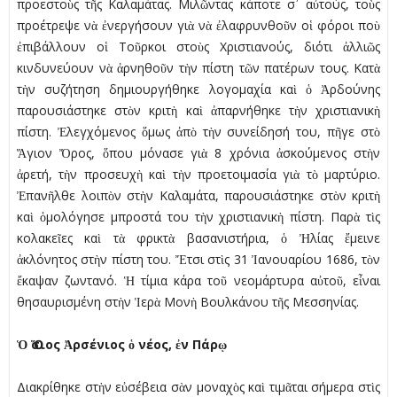
προεστοὺς τῆς Καλαμάτας. Μιλῶντας κάποτε σ᾿ αὐτούς, τοὺς
προέτρεψε νὰ ἐνεργήσουν γιὰ νὰ ἐλαφρυνθοῦν οἱ φόροι ποὺ
ἐπιβάλλουν οἱ Τοῦρκοι στοὺς Χριστιανούς, διότι ἀλλιῶς
κινδυνεύουν νὰ ἀρνηθοῦν τὴν πίστη τῶν πατέρων τους. Κατὰ
τὴν συζήτηση δημιουργήθηκε λογομαχία καὶ ὁ Ἀρδούνης
παρουσιάστηκε στὸν κριτὴ καὶ ἀπαρνήθηκε τὴν χριστιανικὴ
πίστη. Ἐλεγχόμενος ὅμως ἀπὸ τὴν συνείδησή του, πῆγε στὸ
Ἅγιον Ὄρος, ὅπου μόνασε γιὰ 8 χρόνια ἀσκούμενος στὴν
ἀρετή, τὴν προσευχὴ καὶ τὴν προετοιμασία γιὰ τὸ μαρτύριο.
Ἐπανῆλθε λοιπὸν στὴν Καλαμάτα, παρουσιάστηκε στὸν κριτὴ
καὶ ὁμολόγησε μπροστά του τὴν χριστιανικὴ πίστη. Παρὰ τὶς
κολακεῖες καὶ τὰ φρικτὰ βασανιστήρια, ὁ Ἠλίας ἔμεινε
ἀκλόνητος στὴν πίστη του. Ἔτσι στὶς 31 Ἰανουαρίου 1686, τὸν
ἔκαψαν ζωντανό. Ἡ τίμια κάρα τοῦ νεομάρτυρα αὐτοῦ, εἶναι
θησαυρισμένη στὴν Ἱερὰ Μονὴ Βουλκάνου τῆς Μεσσηνίας.
Ὁ Ὅσιος Ἀρσένιος ὁ νέος, ἐν Πάρῳ
Διακρίθηκε στὴν εὐσέβεια σὰν μοναχὸς καὶ τιμᾶται σήμερα στὶς