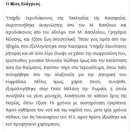
Ὁ Ὅσιος Εὐάγριος
Ὑπῆρξε Ἱεροδιάκονος τῆς Ἐκκλησίας τῆς Καισαρείας.
Χειροτονήθηκε ἀναγνώστης ἀπὸ τὸν Μ. Βασίλειο καὶ
ἱεροδιάκονος ἀπὸ τὸν ἀδελφὸ τοῦ Μ. Βασιλείου, Γρηγόριο
Νύσσης, καὶ ἔζησε ζωὴ ἀποστολική. Ἦταν γιὸς ἱερέα ἀπὸ τὴν
Ἰβηρία, ποὺ ἐξελληνίστηκε στὴν Καισάρεια. Ὑπῆρξε δεινότατος
ῥήτορας καὶ ἀπ΄ αὐτὸ λίγο ἔλειψε νὰ χάσει τὴν σωφροσύνη του,
ἐρωτευθεὶς γυναῖκα πλουσία· σώθηκε ὅμως ἀπὸ τὴν κατάσταση
αὐτὴ διὰ θαύματος. Κατόπιν πῆγε στὰ Ἱεροσόλυμα, ὅπου πάλι
πολεμήθηκε ἀπὸ τὴν ἀλαζονεία γιὰ τὴν ῥητορική του
εὐφράδεια. Μόλις ὅμως, χάριτι Θεοῦ, συνῆλθε,
ἐξομολογήθηκε στὴν Ὁσία Μελάνη τὴν Ῥωμαία, ἡ ὁποία
συνέβαλε νὰ γίνει μοναχός. Ἀσκήτευσε σὲ κάποιο ὄρος τῆς
Νιτρίας, ὅπου ἔζησε 16 χρόνια μὲ αὐστηρότατη ἐγκράτεια.
Ἀφοῦ καθάρισε τὸν νοῦ καὶ τὴν καρδιά του, μετὰ τρία χρόνια
πέθανε, τὴν 6η Ἰανουαρίου τοῦ 415, ἀφοῦ πρῶτα ἀξιώθηκε καὶ
τοῦ προφητικοῦ χαρίσματος.