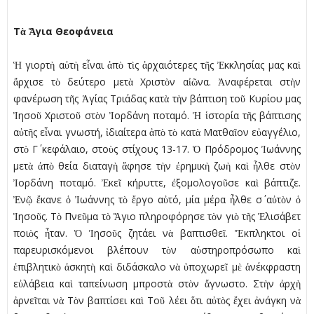
Τὰ Ἅγια Θεοφάνεια
Ἡ γιορτὴ αὐτὴ εἶναι ἀπὸ τὶς ἀρχαιότερες τῆς Ἐκκλησίας μας καὶ
ἄρχισε τὸ δεύτερο μετὰ Χριστὸν αἰῶνα. Ἀναφέρεται στὴν
φανέρωση τῆς Ἁγίας Τριάδας κατὰ τὴν βάπτιση τοῦ Κυρίου μας
Ἰησοῦ Χριστοῦ στὸν Ἰορδάνη ποταμό. Ἡ ἱστορία τῆς βάπτισης
αὐτῆς εἶναι γνωστή, ἰδιαίτερα ἀπὸ τὸ κατὰ Ματθαῖον εὐαγγέλιο,
στὸ Γ΄ κεφάλαιο, στοὺς στίχους 13-17. Ὁ Πρόδρομος Ἰωάννης
μετὰ ἀπὸ θεία διαταγὴ ἄφησε τὴν ἐρημικὴ ζωὴ καὶ ἦλθε στὸν
Ἰορδάνη ποταμό. Ἐκεῖ κήρυττε, ἐξομολογοῦσε καὶ βάπτιζε.
Ἐνῷ ἔκανε ὁ Ἰωάννης τὸ ἔργο αὐτό, μία μέρα ἦλθε σ΄ αὐτὸν ὁ
Ἰησοῦς. Τὸ Πνεῦμα τὸ Ἅγιο πληροφόρησε τὸν γιὸ τῆς Ἐλισάβετ
ποιὸς ἦταν. Ὁ Ἰησοῦς ζητάει νὰ βαπτισθεῖ. Ἔκπληκτοι οἱ
παρευρισκόμενοι βλέπουν τὸν αὐστηροπρόσωπο καὶ
ἐπιβλητικὸ ἀσκητὴ καὶ διδάσκαλο νὰ ὑποχωρεῖ μὲ ἀνέκφραστη
εὐλάβεια καὶ ταπείνωση μπροστὰ στὸν ἄγνωστο. Στὴν ἀρχὴ
ἀρνεῖται νὰ Τὸν βαπτίσει καὶ Τοῦ λέει ὅτι αὐτὸς ἔχει ἀνάγκη νὰ