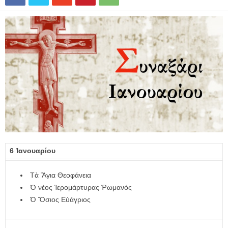
6 Ἰανουαρίου
Τὰ Ἅγια Θεοφάνεια
Ὁ νέος Ἱερομάρτυρας Ῥωμανός
Ὁ Ὅσιος Εὐάγριος