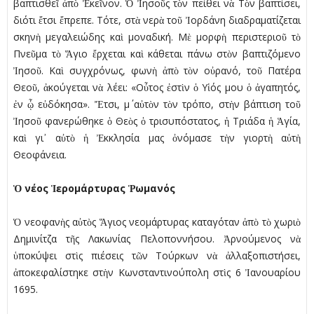
βαπτισθεῖ ἀπὸ Ἐκεῖνον. Ὁ Ἰησοῦς τὸν πείθει νὰ Τὸν βαπτίσει,
διότι ἔτσι ἔπρεπε. Τότε, στὰ νερὰ τοῦ Ἰορδάνη διαδραματίζεται
σκηνὴ μεγαλειώδης καὶ μοναδική. Μὲ μορφὴ περιστεριοῦ τὸ
Πνεῦμα τὸ Ἅγιο ἔρχεται καὶ κάθεται πάνω στὸν βαπτιζόμενο
Ἰησοῦ. Καὶ συγχρόνως, φωνὴ ἀπὸ τὸν οὐρανό, τοῦ Πατέρα
Θεοῦ, ἀκούγεται νὰ λέει: «Οὖτος ἐστὶν ὁ Υἱός μου ὁ ἀγαπητός,
ἐν ᾧ εὐδόκησα». Ἔτσι, μ΄ αὐτὸν τὸν τρόπο, στὴν βάπτιση τοῦ
Ἰησοῦ φανερώθηκε ὁ Θεὸς ὁ τρισυπόστατος, ἡ Τριάδα ἡ Ἁγία,
καὶ γι᾿ αὐτὸ ἡ Ἐκκλησία μας ὀνόμασε τὴν γιορτὴ αὐτὴ
Θεοφάνεια.
Ὁ νέος Ἱερομάρτυρας Ῥωμανός
Ὁ νεοφανὴς αὐτὸς Ἅγιος νεομάρτυρας καταγόταν ἀπὸ τὸ χωριὸ
Δημινίτζα τῆς Λακωνίας Πελοποννήσου. Ἀρνούμενος νὰ
ὑποκύψει στὶς πιέσεις τῶν Τούρκων νὰ ἀλλαξοπιστήσει,
ἀποκεφαλίστηκε στὴν Κωνσταντινούπολη στὶς 6 Ἰανουαρίου
1695.