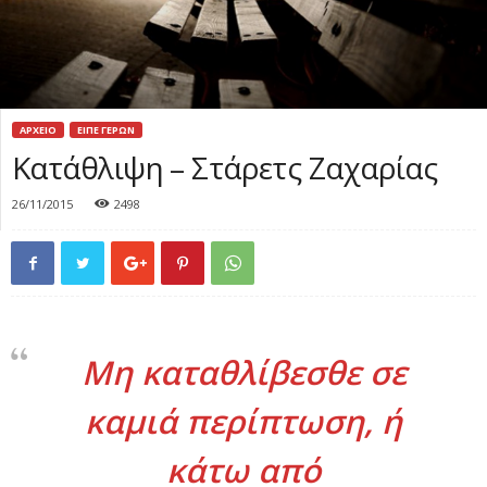
ΑΡΧΕΙΟ
ΕΙΠΕ ΓΕΡΩΝ
Κατάθλιψη – Στάρετς Ζαχαρίας
26/11/2015
2498
Μη καταθλίβεσθε σε
καμιά περίπτωση, ή
κάτω από