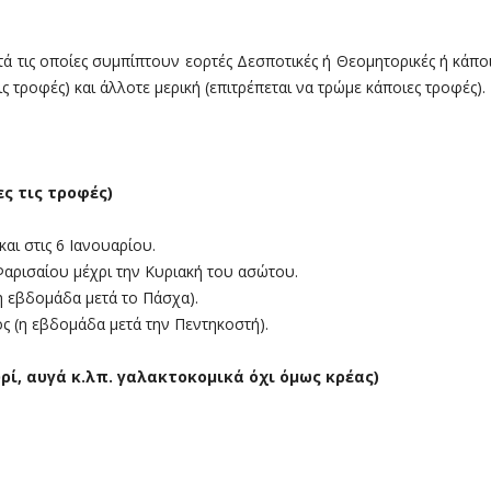
κατά τις οποίες συμπίπτουν εορτές Δεσποτικές ή Θεομητορικές ή κάπ
ις τροφές) και άλλοτε μερική (επιτρέπεται να τρώμε κάποιες τροφές).
ς τις τροφές)
αι στις 6 Ιανουαρίου.
αρισαίου μέχρι την Κυριακή του ασώτου.
η εβδομάδα μετά το Πάσχα).
ς (η εβδομάδα μετά την Πεντηκοστή).
ρί, αυγά κ.λπ. γαλακτοκομικά όχι όμως κρέας)