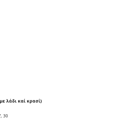
με λάδι καί κρασί)
7, 30