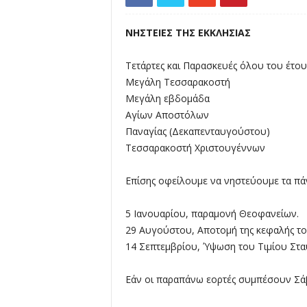
λ
λ
ο
ΝΗΣΤΕΙΕΣ ΤΗΣ ΕΚΚΛΗΣΙΑΣ
ύ
Τετάρτες και Παρασκευές όλου του έτου
Μεγάλη Τεσσαρακοστή
Μεγάλη εβδομάδα
Αγίων Αποστόλων
Παναγίας (Δεκαπενταυγούστου)
Τεσσαρακοστή Χριστουγέννων
Επίσης οφείλουμε να νηστεύουμε τα πάντα
5 Ιανουαρίου, παραμονή Θεοφανείων.
29 Αυγούστου, Αποτομή της κεφαλής τ
14 Σεπτεμβρίου, Ύψωση του Τιμίου Στα
Εάν οι παραπάνω εορτές συμπέσουν Σάββ