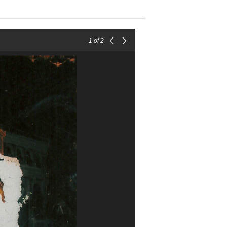
1
of 2