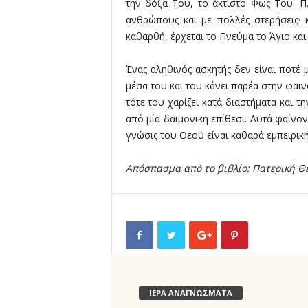
λ
την δόξα Του, το άκτιστο Φως Του. Π
λ
ανθρώπους και με πολλές στερήσεις· 
ο
καθαρθή, έρχεται το Πνεύμα το Άγιο και
ύ
Ένας αληθινός ασκητής δεν είναι ποτέ 
μέσα του και του κάνει παρέα στην φαιν
τότε του χαρίζει κατά διαστήματα και τη
από μία δαιμονική επίθεσι. Αυτά φαίνο
γνώσις του Θεού είναι καθαρά εμπειρικ
Απόσπασμα από το βιβλίο: Πατερική Θ
ΙΕΡΑ ΑΝΑΓΝΩΣΜΑΤΑ