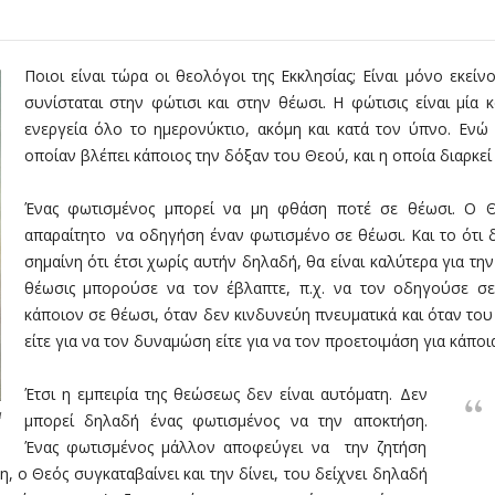
Ποιοι είναι τώρα οι θεολόγοι της Εκκλησίας; Είναι μόνο εκεί
συνίσταται στην φώτισι και στην θέωσι. Η φώτισις είναι μία 
ενεργεία όλο το ημερονύκτιο, ακόμη και κατά τον ύπνο. Ενώ η
οποίαν βλέπει κάποιος την δόξαν του Θεού, και η οποία διαρκεί
Ένας φωτισμένος μπορεί να μη φθάση ποτέ σε θέωσι. Ο Θεό
απαραίτητο να οδηγήση έναν φωτισμένο σε θέωσι. Και το ότι 
σημαίνη ότι έτσι χωρίς αυτήν δηλαδή, θα είναι καλύτερα για την
θέωσις μπορούσε να τον έβλαπτε, π.χ. να τον οδηγούσε σ
κάποιον σε θέωσι, όταν δεν κινδυνεύη πνευματικά και όταν του ε
είτε για να τον δυναμώση είτε για να τον προετοιμάση για κάπο
Έτσι η εμπειρία της θεώσεως δεν είναι αυτόματη. Δεν
ι
μπορεί δηλαδή ένας φωτισμένος να την αποκτήση.
Ένας φωτισμένος μάλλον αποφεύγει να την ζητήση
, ο Θεός συγκαταβαίνει και την δίνει, του δείχνει δηλαδή