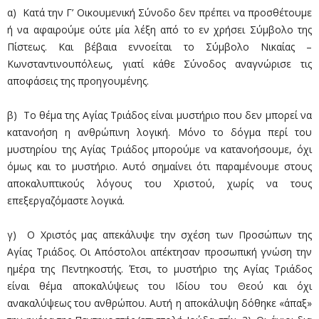
α) Κατά την Γ’ Οικουμενική Σύνοδο δεν πρέπει να προσθέτουμε
ή να αφαιρούμε ούτε μία λέξη από το εν χρήσει Σύμβολο της
Πίστεως. Και βέβαια εννοείται το Σύμβολο Νικαίας –
Κωνσταντινουπόλεως, γιατί κάθε Σύνοδος αναγνώρισε τις
αποφάσεις της προηγουμένης.
β) Το θέμα της Αγίας Τριάδος είναι μυστήριο που δεν μπορεί να
κατανοήση η ανθρώπινη λογική. Μόνο το δόγμα περί του
μυστηρίου της Αγίας Τριάδος μπορούμε να κατανοήσουμε, όχι
όμως και το μυστήριο. Αυτό σημαίνει ότι παραμένουμε στους
αποκαλυπτικούς λόγους του Χριστού, χωρίς να τους
επεξεργαζόμαστε λογικά.
γ) Ο Χριστός μας απεκάλυψε την σχέση των Προσώπων της
Αγίας Τριάδος. Οι Απόστολοι απέκτησαν προσωπική γνώση την
ημέρα της Πεντηκοστής. Έτσι, το μυστήριο της Αγίας Τριάδος
είναι θέμα αποκαλύψεως του Ιδίου του Θεού και όχι
ανακαλύψεως του ανθρώπου. Αυτή η αποκάλυψη δόθηκε «άπαξ»