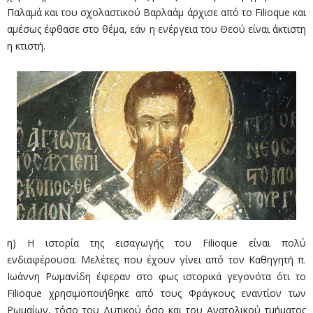
Παλαμά και του σχολαστικού Βαρλαάμ άρχισε από το Filioque και
αμέσως έφθα­σε στο θέμα, εάν η ενέργεια του Θεού είναι άκτιστη
η κτιστή.
η) Η ιστορία της εισαγωγής του Filioque είναι πολύ
ενδιαφέρουσα. Μελέτες που έχουν γίνει από τον Καθηγητή π.
Ιωάννη Ρωμανίδη έφεραν στο φως ιστορικά γεγονότα ότι το
Filioque χρησιμοποιήθηκε από τους Φράγκους εναντίον των
Ρωμαίων, τόσο του Δυτικού όσο και του Ανατολικού τμήματος