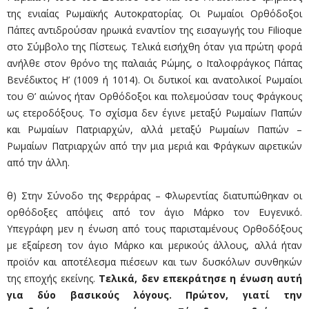
της ενιαίας Ρωμαϊκής Αυτοκρατορίας. Οι Ρωμαίοι Ορθόδοξοι
Πάπες αντιδρούσαν ηρωικά εναντίον της εισαγωγής του Filioque
στο Σύμβολο της Πίστεως. Τελικά εισήχθη όταν για πρώτη φορά
ανήλθε στον θρόνο της παλαιάς Ρώμης, ο Ιταλοφράγκος Πάπας
Βενέδικτος Η’ (1009 ή 1014). Οι δυτικοί και ανατολικοί Ρωμαίοι
του Θ’ αιώνος ήταν Ορθόδοξοι και πολεμούσαν τους Φράγκους
ως ετεροδόξους. Το σχίσμα δεν έγινε μεταξύ Ρωμαίων Παπών
και Ρωμαίων Πατριαρχών, αλλά μεταξύ Ρωμαίων Παπών –
Ρωμαίων Πατριαρχών από την μια μεριά και Φράγκων αιρετικών
από την άλλη.
θ) Στην Σύνοδο της Φερράρας – Φλωρεντίας διατυπώθηκαν οι
ορθόδοξες απόψεις από τον άγιο Μάρκο τον Ευγενικό.
Υπεγράφη μεν η ένωση από τους παρισταμένους Ορθοδόξους
με εξαίρεση τον άγιο Μάρκο και μερικούς άλλους, αλλά ήταν
προϊόν και αποτέλεσμα πιέσεων και των δυσκόλων συνθηκών
της εποχής εκείνης.
Τελικά, δεν επεκράτησε η ένωση αυτή
για δύο βασικούς λόγους. Πρώτον, γιατί την