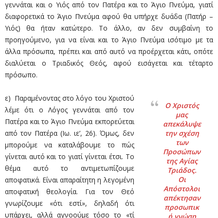
γεννάται και ο Υιός από τον Πατέρα και το Άγιο Πνεύμα, γιατί
διαφορετικά το Άγιο Πνεύμα αφού θα υπήρχε δυάδα (Πατήρ –
Υιός) θα ήταν κατώτερο. Το άλλο, αν δεν συμβαίνη το
προηγούμενο, για να είναι και το Άγιο Πνεύμα ισότιμο με τα
άλλα πρόσωπα, πρέπει και από αυτό να προέρχεται κάτι, οπότε
διαλύεται ο Τριαδικός Θεός, αφού εισάγεται και τέταρτο
πρόσωπο.
ε) Παραμένοντας στο λόγο του Χριστού
Ο Χριστός
λέμε ότι ο Λόγος γεννάται από τον
μας
Πατέρα και το Άγιο Πνεύμα εκπορεύεται
απεκάλυψε
από τον Πατέρα (Ιω. ιε’, 26). Όμως, δεν
την σχέση
των
μπορούμε να καταλάβουμε το πώς
Προσώπων
γίνεται αυτό και το γιατί γίνεται έτσι. Το
της Αγίας
θέμα αυτό το αντιμετωπίζουμε
Τριάδος.
Οι
αποφατικά. Είναι απαραίτητη η λεγομένη
Απόστολοι
αποφατική θεολογία. Για τον Θεό
απέκτησαν
γνωρίζουμε «ότι εστί», δηλαδή ότι
προσωπικ
υπάρχει, αλλά αγνοούμε τόσο το «τί
ή γνώση