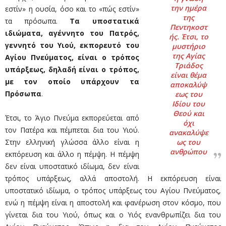
την ημέρα
εστίν» η ουσία, όσο και το «πώς εστίν»
της
τα πρόσωπα.
Τα υποστατικά
Πεντηκοστ
ιδιώματα, αγέννητο του Πατρός,
ής. Έτσι, το
γεννητό του Υιού, εκπορευτό του
μυστήριο
της Αγίας
Αγίου Πνεύματος, είναι ο τρόπος
Τριάδος
υπάρξεως, δηλαδή είναι ο τρόπος,
είναι θέμα
με τον οποίο υπάρχουν τα
αποκαλύψ
Πρόσωπα
.
εως του
Ιδίου του
Θεού και
Έτσι, το Άγιο Πνεύμα εκπορεύεται από
όχι
τον Πατέρα και πέμ­πεται δια του Υιού.
ανακαλύψε
Στην ελληνική γλώσσα άλλο είναι η
ως του
ανθρώπου
εκπόρευση και άλλο η πέμψη. Η πέμψη
δεν είναι υποστατικό ιδίωμα, δεν είναι
τρόπος υπάρξεως, αλλά αποστολή. Η εκπόρευση είναι
υποστατικό ιδίωμα, ο τρόπος υπάρξεως του Αγίου Πνεύματος,
ενώ η πέμψη είναι η αποστολή και φανέρωση στον κόσμο, που
γίνεται δια του Υιού, όπως και ο Υιός ενανθρωπίζει δια του