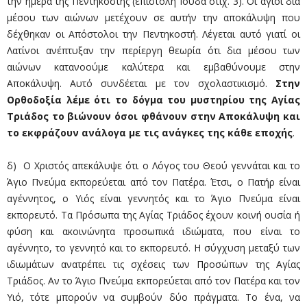
την ημέρα της Πεντηκοστής (επιστολή Ιούδα στίχ. 3). Οι άγιοι δια
μέσου των αιώνων μετέχουν σε αυτήν την αποκάλυψη που
δέχθηκαν οι Απόστολοι την Πεντηκοστή. Λέγεται αυτό γιατί οι
Λατίνοι ανέπτυξαν την περίεργη θεωρία ότι δια μέσου των
αιώνων κατανοούμε καλύτερα και εμβαθύνουμε στην
Αποκάλυψη. Αυτό συνδέεται με τον σχολαστικισμό.
Στην
Ορθοδοξία λέμε ότι το δόγμα του μυστηρίου της Αγίας
Τριάδος το βιώνουν όσοι φθάνουν στην Αποκάλυψη και
το εκφράζουν ανάλογα με τις ανάγκες της κάθε εποχής
.
δ) Ο Χριστός απεκάλυψε ότι ο Λόγος του Θεού γεννάται και το
Άγιο Πνεύμα εκπορεύεται από τον Πατέρα. Έτσι, ο Πατήρ είναι
αγέννητος, ο Υιός είναι γεννητός και το Άγιο Πνεύμα είναι
εκπορευτό. Τα Πρόσωπα της Αγίας Τριάδος έχουν κοινή ουσία ή
φύση και ακοινώνητα προσωπικά ιδιώματα, που είναι το
αγέννητο, το γεννητό και το εκπορευτό. Η σύγχυση μεταξύ των
ιδιωμάτων ανατρέπει τις σχέσεις των Προσώπων της Αγίας
Τριάδος. Αν το Άγιο Πνεύμα εκπορεύεται από τον Πατέρα και τον
Υιό, τότε μπορούν να συμβούν δύο πράγματα. Το ένα, να