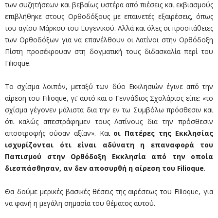
των συζητήσεων και βεβαίως υστέρα από πιέσεις και εκβιασμούς
επιβλήθηκε στους Ορθοδόξους με επαινετές εξαιρέσεις, όπως
του αγίου Μάρκου του Ευγενικού. Αλλά και όλες οι προσπάθειες
των Ορθοδόξων για να επανέλθουν οι Λατίνοι στην Ορθόδοξη
Πίστη προσέκρουαν στη δογματική τους διδασκαλία περί του
Filioque.
Το σχίσμα λοιπόν, μεταξύ των δύο Εκκλησιών έγινε από την
αίρεση του Filioque, γι’ αυτό και ο Γεννάδιος Σχολάριος είπε: «το
σχίσμα γέγονεν μάλιστα δια την εν τω Συμβόλω πρόσθεσιν και
ότι καλώς απεστράφημεν τους Λατίνους δια την πρόσθεσιν
αποστροφής ούσαν αξίαν». Και
οι Πατέρες της Εκκλησίας
ισχυρίζονται ότι είναι αδύνατη η επαναφορά του
Παπισμού στην Ορθόδοξη Εκκλησία από την οποία
διεσπάσθησαν, αν δεν αποσυρθή η αίρεση του Filioque
.
Θα δούμε μερικές βασικές θέσεις της αιρέσεως του Filioque, για
να φανή η μεγάλη σημασία του θέματος αυτού.