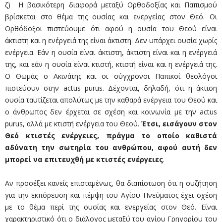
ζ) Η βασικότερη διαφορά μεταξύ Ορθοδοξίας και Παπισμού
βρίσκεται στο θέμα της ουσίας και ενεργείας στον Θεό. Οι
Ορθόδοξοι πιστεύουμε ότι αφού η ουσία του Θεού είναι
άκτιστη και η ενέργειά της είναι άκτιστη. Δεν υπάρχει ουσία χωρίς
ενέργεια. Εάν η ουσία είναι άκτιστη, άκτιστη είναι και η ενέργειά
της, και εάν η ουσία είναι κτιστή, κτιστή είναι και η ενέργειά της.
Ο Θωμάς ο Ακινάτης και οι σύγχρονοι Παπικοί θεολόγοι
πιστεύουν στην actus purus. Δέχονται, δηλαδή, ότι η άκτιση
ουσία ταυτίζεται απολύτως με την καθαρά ενέργεια του Θεού και
ο άνθρωπος δεν έρχεται σε σχέση και κοινωνία με την actus
purus, αλλά με κτιστή ενέργεια του Θεού.
Έτσι, εισάγουν στον
Θεό κτιστές ενέργειες, πράγμα το οποίο καθιστά
αδύνατη την σωτηρία του ανθρώπου, αφού αυτή δεν
μπορεί να επιτευχθή με κτιστές ενέργειες
.
Αν προσέξει κανείς επισταμέ­νως, θα διαπίστωση ότι η συζήτηση
για την εκπόρευση και πέμψη του Αγίου Πνεύματος έχει σχέση
με το θέμα περί της ουσίας και ενεργείας στον Θεό. Είναι
χαρακτηριστικό ότι ο διάλογος μεταξύ του αγίου Γρηγορίου του