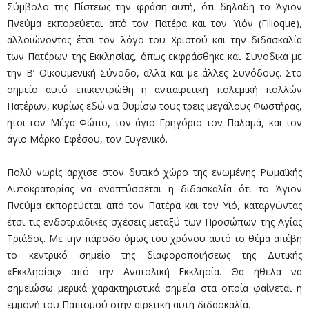
Σύμβολο της Πίστεως την φράση αυτή, ότι δηλαδή το Άγιον
Πνεύμα εκπορεύεται από τον Πατέρα και τον Υιόν (Filioque),
αλλοιώνοντας έτσι τον λόγο του Χριστού και την διδασκαλία
των Πατέρων της Εκκλησίας, όπως εκφράσθηκε και Συνοδικά με
την Β’ Οικουμενική Σύνοδο, αλλά και με άλλες Συνόδους. Στο
σημείο αυτό επικεντρώθη η αντιαιρετική πολεμική πολλών
Πατέρων, κυρίως εδώ να θυμίσω τους τρεις μεγάλους Φωστήρας,
ήτοι τον Μέγα Φώτιο, τον άγιο Γρηγόριο τον Παλαμά, και τον
άγιο Μάρκο Εφέσου, τον Ευγενικό.
Πολύ νωρίς άρχισε στον δυτικό χώρο της ενωμένης Ρωμαϊκής
Αυτοκρατορίας να αναπτύσσεται η διδασκαλία ότι το Άγιον
Πνεύμα εκπορεύεται από τον Πατέρα και τον Υιό, καταργώντας
έτσι τις ενδοτριαδικές σχέσεις μεταξύ των Προσώπων της Αγίας
Τριάδος. Με την πάροδο όμως του χρόνου αυτό το θέμα απέβη
το κεντρικό σημείο της διαφοροποιήσεως της Δυτικής
«Εκκλησίας» από την Ανατολική Εκκλησία. Θα ήθελα να
σημειώσω μερικά χαρακτηριστικά σημεία στα οποία φαίνεται η
εμμονή του Παπισμού στην αιρετική αυτή διδασκαλία.