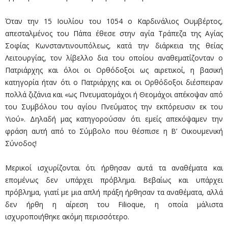
Όταν την 15 Ιουλίου του 1054 ο Καρδινάλιος Ουμβέρτος,
απεσταλμένος του Πάπα έθεσε στην αγία Τράπεζα της Αγίας
Σοφίας Κωνσταντινουπόλεως, κατά την διάρκεια της θείας
Λειτουργίας, τον λίβελλο δια του οποίου αναθεματίζονταν ο
Πατριάρχης και όλοι οι Ορθόδοξοι ως αιρετικοί, η βασική
κατηγορία ήταν ότι ο Πατριάρχης και οι Ορθόδοξοι διέσπειραν
πολλά ζιζάνια και «ως Πνευματομάχοι ή Θεομάχοι απέκοψαν από
του Συμβόλου του αγίου Πνεύματος την εκπόρευσιν εκ του
Υιού». Δηλαδή μας κατηγορούσαν ότι εμείς απεκόψαμεν την
φράση αυτή από το Σύμβολο που θέσπισε η Β’ Οικουμενική
Σύνοδος!
Μερικοί ισχυρίζονται ότι ήρθη­σαν αυτά τα αναθέματα και
επομένως δεν υπάρχει πρόβλημα. Βεβαίως και υπάρχει
πρόβλημα, γιατί με μια απλή πράξη ήρθησαν τα αναθέματα, αλλά
δεν ήρθη η αίρεση του Filioque, η οποία μάλιστα
ισχυροποιήθηκε ακόμη περισσότερο.