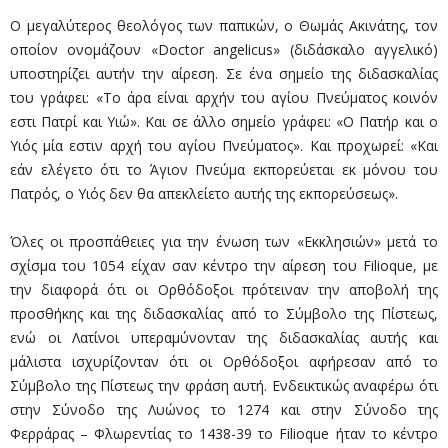
Ο μεγαλύτερος θεολόγος των παπικών, ο Θωμάς Ακινάτης, τον
οποίον ονομάζουν «Doctor angelicus» (διδάσκαλο αγγελικό)
υποστηρίζει αυτήν την αίρεση. Σε ένα σημείο της διδασκαλίας
του γράφει: «Το άρα είναι αρχήν του αγίου Πνεύματος κοινόν
εστι Πατρί και Υιώ». Και σε άλλο σημείο γράφει: «Ο Πατήρ και ο
Υιός μία εστιν αρχή του αγίου Πνεύματος». Και προχωρεί: «Και
εάν ελέγετο ότι το Άγιον Πνεύμα εκπορεύεται εκ μόνου του
Πατρός, ο Υιός δεν θα απεκλείετο αυτής της εκπορεύσεως».
Όλες οι προσπάθειες για την ένωση των «Εκκλησιών» μετά το
σχίσμα του 1054 είχαν σαν κέντρο την αίρεση του Filioque, με
την διαφορά ότι οι Ορθόδοξοι πρότειναν την αποβολή της
προσθήκης και της διδασκαλίας από το Σύμβολο της Πίστεως,
ενώ οι Λατίνοι υπεραμύνονταν της διδασκαλίας αυτής και
μάλιστα ισχυρίζονταν ότι οι Ορθόδοξοι αφήρεσαν από το
Σύμβολο της Πίστεως την φράση αυτή. Ενδεικτικώς αναφέρω ότι
στην Σύνοδο της Λυώνος το 1274 και στην Σύνοδο της
Φερράρας – Φλωρεντίας το 1438-39 το Filioque ήταν το κέντρο