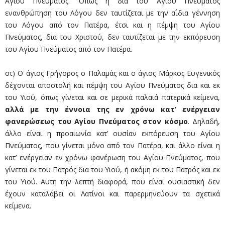
Αγίου Πνεύματος. Όπως η δια του Αγίου Πνεύματος
ενανθρώπηση του Λόγου δεν ταυτίζεται με την αΐδια γέννηση
του Λόγου από τον Πατέρα, έτσι και η πέμψη του Αγίου
Πνεύματος, δια του Χριστού, δεν ταυτίζεται με την εκπόρευση
του Αγίου Πνεύματος από τον Πατέρα.
στ) Ο άγιος Γρήγορος ο Παλαμάς και ο άγιος Μάρκος Ευγενικός
δέχονται αποστολή και πέμ­ψη του Αγίου Πνεύματος δια και εκ
του Υιού, όπως γίνεται και σε μερικά παλαιά πατερικά κείμενα,
αλλά με την έννοια της εν χρόνω κατ’ ενέργειαν
φανερώσεως του Αγίου Πνεύματος στον κόσμο
. Δηλαδή,
άλλο είναι η προαιωνία κατ’ ουσίαν εκπόρευση του Αγίου
Πνεύματος, που γίνεται μόνο από τον Πατέρα, και άλλο είναι η
κατ’ ενέρ­γειαν εν χρόνω φανέρωση του Αγίου Πνεύματος, που
γίνεται εκ του Πατρός δια του Υιού, ή ακόμη εκ του Πατρός και εκ
του Υιού. Αυτή την λεπτή διαφορά, που είναι ουσιαστική δεν
έχουν καταλάβει οι Λατίνοι και παρερμηνεύουν τα σχετικά
κείμενα.