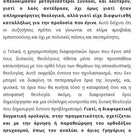
απεδοκίμασαν μεταγενέστεροι Σύνοδοι, και δεύτερον,
γιατί ο λαός αντέδρασε, όχι όμως γιατί ήταν
απληροφόρητος θεολογικά, αλλά γιατί είχε διαφωτισθή
καταλλήλως για την προδοσία που έγινε
. Αυτό δείχνει ότι
οι συζητήσεις πρέπει να γίνωνται σε κλίμα αμοιβαίας
εμπιστοσύνης και όχι με πολιτικές πιέσεις και σκοπιμότητες.
ι) Τελικά, η χρησιμοποίηση διαφορετικών όρων που έγινε από
τους δυτικούς θεολόγους τίθεται μέσα στην προσπάθεια
κατανοήσεως με τον ορθό λόγο των θεμάτων της αποκαλυπτικής
θεολογίας. Αυτό εκφράζει έντονα τον σχολαστικισμό, που δεν
μπορεί να διακρίνη τα πεπερασμένα όρια της λογικής, και,
φυσικά, τα όρια που θα κινήται τόσο η καταφατική όσο και η
αποφατική θεολογία. Ακόμη, οι διαφορετικοί όροι
δημιούργησαν και μια ολόκληρη νοοτροπία στη δυτική θεολογία
που δημιουργεί έντονο προβληματισμό.
Γιατί, η διαφορετική
δογματική ορολογία, στην πραγματικότητα, σχετίζεται
και με την άρνηση ή παραθεώρηση του ορθοδόξου
ησυχασμού, όπως τον αναλύει ο άγιος Γρηγόριος ο