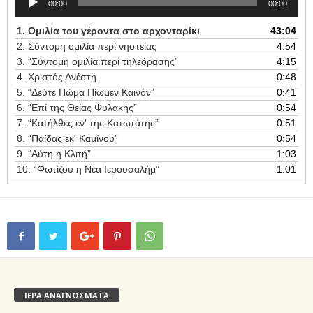
00:00
00:00
Player
1. Ομιλία του γέροντα στο αρχονταρίκι
43:04
2. Σύντομη ομιλία περί νηστείας
4:54
3.
“Σύντομη ομιλία περί τηλεόρασης”
4:15
4. Χριστός Ανέστη
0:48
5.
“Δεύτε Πώμα Πίωμεν Καινόν”
0:41
6.
“Επί της Θείας Φυλακής”
0:54
7.
“Κατήλθες εν' της Κατωτάτης”
0:51
8.
“Παίδας εκ' Καμίνου”
0:54
9.
“Αύτη η Κλιτή”
1:03
10.
“Φωτίζου η Νέα Ιερουσαλήμ”
1:01
ΙΕΡΑ ΑΝΑΓΝΩΣΜΑΤΑ