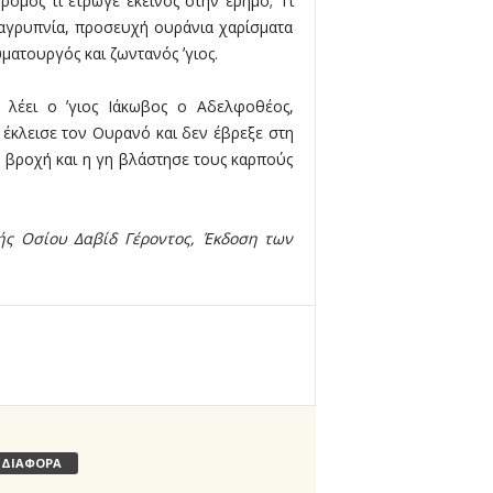
ρομος τι έτρωγε εκείνος στην έρημο; Τι
 αγρυπνία, προσευχή ουράνια χαρίσματα
υματουργός και ζωντανός ʼγιος.
λέει ο ʼγιος Ιάκωβος ο Αδελφοθέος,
 έκλεισε τον Ουρανό και δεν έβρεξε στη
σε βροχή και η γη βλάστησε τους καρπούς
ής Οσίου Δαβίδ Γέροντος, Έκδοση των
ΔΙΑΦΟΡΑ