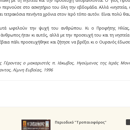
α πάθη με τη νηστεία και την προσευχή αποβάλλονται. Ο ʼγιος Πρόδ
ο περνούσε στο ασκητήριο του όλη την εβδομάδα. Αλλά «νηστεία,
ζει τετρακόσια πενήντα χρόνια στον Ιερό τόπο αυτόν. Είναι πολύ θα
 αυτά ωφελούν την ψυχή του ανθρώπου. Κι ο Προφήτης Ηλίας, 
άνθρωπος ήταν κι αυτός, αλλά με την προσευχή του και τη νηστεία
ά βέβαια πάλι προσευχήθηκε και ζήτησε να βρέξει κι ο Ουρανός έδω
ς Γέροντας ο μακαριστός π. Ιάκωβος, Ηγούμενος της Ιεράς Μον
οντος, Λίμνη Ευβοίας, 1996
Περιοδικό "Τροπαιοφόρος"