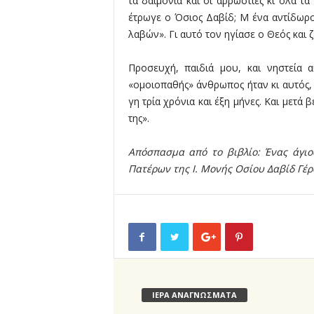
τα δαιμόνια και οι αρρώστιες κι όλα τ
έτρωγε ο Όσιος Δαβίδ; Μ ένα αντίδωρ
λαβών». Γι αυτό τον ηγίασε ο Θεός και 
Προσευχή, παιδιά μου, και νηστεία
«ομοιοπαθής» άνθρωπος ήταν κι αυτός, 
γη τρία χρόνια και έξη μήνες. Και μετ
της».
Απόσπασμα από το βιβλίο: Ένας άγιο
Πατέρων της Ι. Μονής Οσίου Δαβίδ Γέρ
ΙΕΡΑ ΑΝΑΓΝΩΣΜΑΤΑ