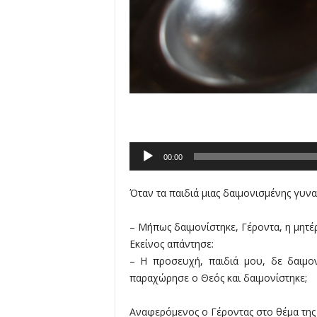
λ
λ
ο
ύ
Audio
00:00
Player
Όταν τα παιδιά μιας δαιμονισμένης γυν
– Μήπως δαιμονίστηκε, Γέροντα, η μητέ
Εκείνος απάντησε:
– Η προσευχή, παιδιά μου, δε δαιμον
παραχώρησε ο Θεός και δαιμονίστηκε;
Αναφερόμενος ο Γέροντας στο θέμα της ν