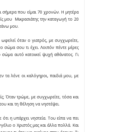
χρι σήμερα που είμαι 70 χρονών. Η μητέρα
ίς μου  Μικρασιάτης την καταγωγή το 20
επάνω μου.
 ωφελεί όταν ο γιατρός, με συγχωρείτε,
το σώμα σου τι έχει. Λοιπόν πέντε μέρες
 σώμα αυτό κατοικεί ψυχή αθάνατος. Γι
εν τα λένε οι καλόγηροι, παιδιά μου, με
ίς; Όταν τρώμε, με συγχωρείτε, τόσα και
ου και τη θέληση να νηστέψει.
 ότι η υπάρχει νηστεία. Του είπα να πει
γγέλιο ο Χριστός μας και άλλα πολλά. Και