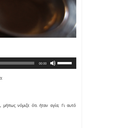
Use
00:00
Up/Down
Arrow
α:
keys
to
increase
or
μήπως νόμιζε ότι ήταν αγία; Γι αυτό
decrease
volume.