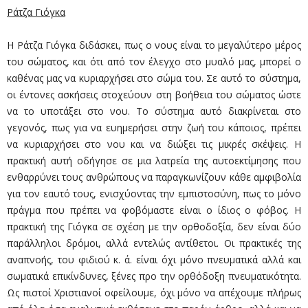
Ράτζα Γιόγκα
Η Ράτζα Γιόγκα διδάσκει, πως ο νους είναι το μεγαλύτερο μέρος
του σώματος, και ότι από τον έλεγχο στο μυαλό μας, μπορεί ο
καθένας μας να κυριαρχήσει στο σώμα του. Σε αυτό το σύστημα,
οι έντονες ασκήσεις στοχεύουν στη βοήθεια του σώματος ώστε
να το υποτάξει στο νου. Το σύστημα αυτό διακρίνεται στο
γεγονός, πως για να ευημερήσει στην ζωή του κάποιος, πρέπει
να κυριαρχήσει στο νου και να διώξει τις μικρές σκέψεις. Η
πρακτική αυτή οδήγησε σε μια λατρεία της αυτοεκτίμησης που
ενθαρρύνει τους ανθρώπους να παραγκωνίζουν κάθε αμφιβολία
για τον εαυτό τους, ενισχύοντας την εμπιστοσύνη, πως το μόνο
πράγμα που πρέπει να φοβόμαστε είναι ο ίδιος ο φόβος. Η
πρακτική της Γιόγκα σε σχέση με την ορθοδοξία, δεν είναι δύο
παράλληλοι δρόμοι, αλλά εντελώς αντίθετοι. Οι πρακτικές της
αναπνοής, του φιδιού κ. ά. είναι όχι μόνο πνευματικά αλλά και
σωματικά επικίνδυνες, ξένες προ την ορθόδοξη πνευματικότητα.
Ως πιστοί Χριστιανοί οφείλουμε, όχι μόνο να απέχουμε πλήρως