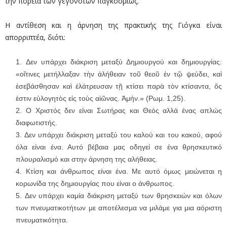
την πορεία των γεγονότων παγκοσμίως.
Η αντίθεση και η άρνηση της πρακτικής της Γιόγκα είναι
απορριπτέα, διότι:
Δεν υπάρχει διάκριση μεταξύ Δημιουργού και δημιουργίας:
«οἵτινες μετήλλαξαν τὴν ἀλήθειαν τοῦ θεοῦ ἐν τῷ ψεύδει, καὶ
ἐσεβάσθησαν καὶ ἐλάτρευσαν τῇ κτίσει παρὰ τὸν κτίσαντα, ὅς
ἐστιν εὐλογητὸς εἰς τοὺς αἰῶνας. Ἀμήν.» (Ρωμ. 1,25).
Ο Χριστός δεν είναι Σωτήρας και Θεός αλλά ένας απλώς
διαφωτιστής.
Δεν υπάρχει διάκριση μεταξύ του καλού και του κακού, αφού
όλα είναι ένα. Αυτό βέβαια μας οδηγεί σε ένα θρησκευτικό
πλουραλισμό και στην άρνηση της αλήθειας.
Κτίση και άνθρωπος είναι ένα. Με αυτό όμως μειώνεται η
κορωνίδα της δημιουργίας που είναι ο άνθρωπος.
Δεν υπάρχει καμία διάκριση μεταξύ των θρησκειών και όλων
των πνευματικοτήτων με αποτέλεσμα να μιλάμε για μια αόριστη
πνευματικότητα.