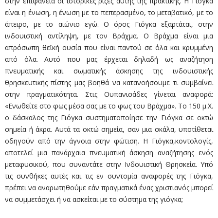
στην επιφάνεια οι ιστορικές ρίζες αυτής της πρακτικής. Η Γιόγκα
είναι η ένωση, η ένωση με το πεπερασμένο, το μεταβατικό, με το
άπειρο, με το αιώνιο εγώ. Ο όρος Γιόγκα εξαρτάται, στην
ινδουιστική αντίληψη, με τον Βράχμα. Ο Βράχμα είναι μια
απρόσωπη θεϊκή ουσία που είναι παντού σε όλα και κρυμμένη
από όλα. Αυτό που μας έρχεται δηλαδή ως αναζήτηση
πνευματικής και σωματικής άσκησης της ινδουιστικής
θρησκευτικής πίστης μας βοηθά να κατανοήσουμε τι συμβαίνει
στην πραγματικότητα. Στις Ουπανισάδες γίνεται αναφορά:
«Ενωθείτε στο φως μέσα σας με το φως του Βράχμα». Το 150 μ.Χ.
ο δάσκαλος της Γιόγκα συστηματοποίησε την Γιόγκα σε οκτώ
σημεία ή άκρα. Αυτά τα οκτώ σημεία, σαν μια σκάλα, υποτίθεται
οδηγούν από την άγνοια στην φώτιση. Η Γιόγκα,κοντολογίς,
αποτελεί μια πανάρχαια πνευματική άσκηση αναζήτησης ενός
μεταφυσικού, που συναντάτε στην Ινδουιστική Θρησκεία. Υπό
τις συνθήκες αυτές και τις εν συντομία αναφορές της Γιόγκα,
πρέπει να αναρωτηθούμε εάν πραγματικά ένας χριστιανός μπορεί
να συμμετάσχει ή να ασκείται με το σύστημα της γιόγκα;