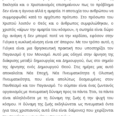
Εκκλησία και ο Χριστιανισμός επισημαίνουν πως το πρόβλημα
δεν είναι η άγνοια αλλά η αμαρτία. Η αποτυχία του ανθρώπου να
συμμορφωθεί κατά το αρχέτυπο πρότυπο. Στο πρόσωπο του
Χριστού λοιπόν ο Θεός και ο άνθρωπος συμφιλιώθηκαν, ο
χριστός «αίρων την αμαρτία του κόσμου», η σωτηρία είναι δώρο
όχι ανάγκη ή δεν μπορεί ποτέ να την κερδίσει, εφόσον στην
Γιόγκα η κυκλική κίνηση είναι επ’ άπειρον. Με τον τρόπο αυτό, η
Γιόγκα είναι μια θρησκευτική πρακτική που υποστηρίζει τον
Παγανισμό ή τον Μονισμό. Αυτό μας οδηγεί στην άρνηση της
διάκρισης μεταξύ δημιουργίας και Δημιουργού, έως στο σημείο
της άρνησης ενός Δημιουργού Θεού. Στις ημέρες μας αυτό
αποκαλείται Νέα Εποχή, Νέα Πνευματικότητα ή Ολιστική
Πνευματικότητα, που είναι απολύτως δεσμευμένες στον
Πανθεϊσμό και τον Παγανισμό. Το σύμπαν είναι ένας ζωντανός
οργανισμός με πνευματική δύναμη προς τα πάντα. Έτσι, τα πάντα
είναι αλληλένδετα με τη δύναμη της ζωής ή την ψυχή του
κόσμου. Η δύναμη της ζωής εκδηλώνεται ως πνευματικά όντα
(για τους χριστιανούς αυτά όλα είναι δαίμονες) που χειρίζονται