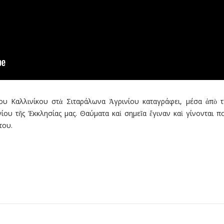
ου Καλλινίκου στὰ Σιταράλωνα Ἀγρινίου καταγράφει, μέσα ἀπὸ τὶ
γίου τῆς Ἐκκλησίας μας. Θαύματα καὶ σημεῖα ἔγιναν καὶ γίνονται π
του.