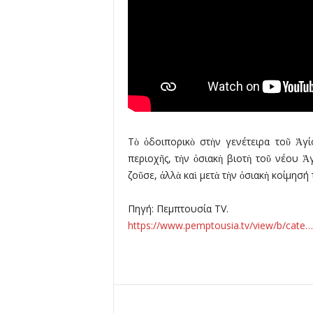
λ
λ
ο
ύ
Τὸ ὁδοιπορικὸ στὴν γενέτειρα τοῦ Ἁγί
περιοχῆς, τὴν ὁσιακὴ βιοτὴ τοῦ νέου Ἁ
ζοῦσε, ἀλλὰ καὶ μετὰ τὴν ὁσιακὴ κοίμησή 
Πηγή: Πεμπτουσία TV.
https://www.pemptousia.tv/view/b/cate…