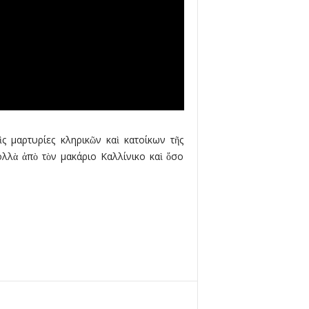
ς μαρτυρίες κληρικῶν καὶ κατοίκων τῆς
ολλὰ ἀπὸ τὸν μακάριο Καλλίνικο καὶ ὅσο