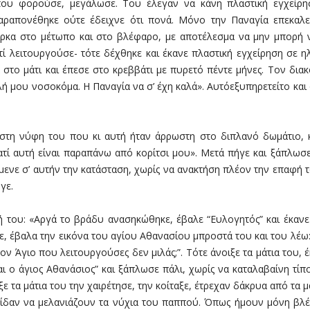
που φορούσε, μεγάλωσε. Του έλεγαν να κάνη πλαστική εγχείρησ
ραπονέθηκε ούτε έδειχνε ότι πονά. Μόνο την Παναγία επεκαλεί
ρκα στο μέτωπο και στο βλέφαρο, με αποτέλεσμα να μην μπορή ν
τί λειτουργούσε- τότε δέχθηκε και έκανε πλαστική εγχείρηση σε ηλ
στο μάτι και έπεσε στο κρεββάτι με πυρετό πέντε μήνες. Τον διακ
αλή μου νοσοκόμα. Η Παναγία να σ’ έχη καλά». Αυτόεξυπηρετείτο και
στη νύφη του που κι αυτή ήταν άρρωστη στο διπλανό δωμάτιο, κ
τί αυτή είναι παραπάνω από κορίτσι μου». Μετά πήγε και ξάπλωσε
έμενε σ’ αυτήν την κατάσταση, χωρίς να ανακτήση πλέον την επαφή 
γε.
ησή του: «Αργά το βράδυ ανασηκώθηκε, έβαλε “Ευλογητός” και έκαν
 έβαλα την εικόνα του αγίου Αθανασίου μπροστά του και του λέω: “
τον Άγιο που λειτουργούσες δεν μιλάς;”. Τότε άνοιξε τα μάτια του, 
ναι ο άγιος Αθανάσιος” και ξάπλωσε πάλι, χωρίς να καταλαβαίνη τί
ε τα μάτια του την χαιρέτησε, την κοίταξε, έτρεχαν δάκρυα από τα μ
είδαν να μελανιάζουν τα νύχια του παππού. Όπως ήμουν μόνη βλέ