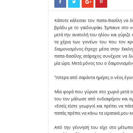
ό
ς
Α
Κάποτε κάλεσαν τον παπα-Βασίλη να δι
γ
βράδυ με το γαϊδουράκι. Έμπαινε στο ν
ί
ο
μετά την ανατολή του ηλίου και γύριζε
υ
τα χέρια των γονέων του που τον κρα
Γ
δαιμονισμένος έτρεχε μέσα στην Εκκλη
ε
παπα-Βασίλης ατάραχος συνέχισε να δι
ω
μία ώρα. Μετά μόνος του ο δαιμονισμένο
ρ
γ
Ύστερα από σαράντα ημέρες ο νέος έγινε 
ί
ο
υ
Μία φορά που γύρισε στο χωριό μετά το
Κ
του τον μάλωσε από ενδιαφέρον και αγ
ο
«Εσείς είστε γεωργοί και πρέπει να πά
ρ
παπάς πρέπει να κάνω τα ιερατικά μου κ
υ
δ
Από την γέννησή του είχε στο μέτωπ
α