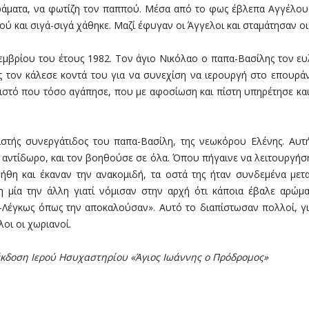
ράματα, να φωτίζη τον παππού. Μέσα από το φως έβλεπα Αγγέλου
ού και σιγά-σιγά χάθηκε. Μαζί έφυγαν οι Άγγελοι και σταμάτησαν οι
μβρίου του έτους 1982. Τον άγιο Νικόλαο ο παπα-Βασίλης τον ευλ
ς τον κάλεσε κοντά του για να συνεχίση να ιερουργή στο επουράνι
ιστό που τόσο αγάπησε, που με αφοσίωση και πίστη υπηρέτησε και
 πιστής συνεργάτιδος του παπα-Βασίλη, της νεωκόρου Ελένης. Αυ
το αντίδωρο, και τον βοηθούσε σε όλα. Όπου πήγαινε να λειτουργήσ
θη και έκαναν την ανακομιδή, τα οστά της ήταν συνδεμένα μεταξ
η μία την άλλη γιατί νόμισαν στην αρχή ότι κάποια έβαλε αρώμα
Λέγκως όπως την αποκαλούσαν». Αυτό το διαπίστωσαν πολλοί, γι
οι οι χωριανοί.
έκδοση Ιερού Ησυχαστηρίου «Άγιος Ιωάννης ο Πρόδρομος»