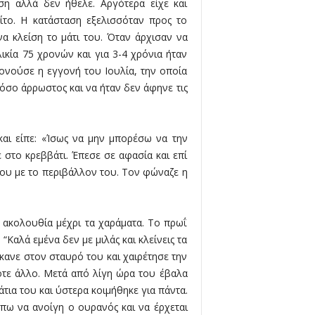
η αλλά δεν ήθελε. Αργότερα είχε και
το. Η κατάσταση εξελισσόταν προς το
α κλείση το μάτι του. Όταν άρχισαν να
ικία 75 χρονών και για 3-4 χρόνια ήταν
ονούσε η εγγονή του Ιουλία, την οποία
 όσο άρρωστος και να ήταν δεν άφηνε τις
αι είπε: «Ίσως να μην μπορέσω να την
 στο κρεββάτι. Έπεσε σε αφασία και επί
του με το περιβάλλον του. Τον φώναζε η
ε ακολουθία μέχρι τα χαράματα. Το πρωΐ
Καλά εμένα δεν με μιλάς και κλείνεις τα
έκανε στον σταυρό του και χαιρέτησε την
ποτε άλλο. Μετά από λίγη ώρα του έβαλα
άτια του και ύστερα κοιμήθηκε για πάντα.
πω να ανοίγη ο ουρανός και να έρχεται