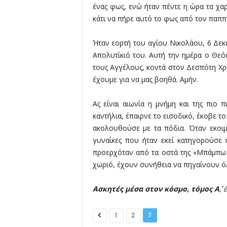
ένας φως, ενώ ήταν πέντε η ώρα τα χα
κάτι να πήρε αυτό το φως από τον παππ
Ήταν εορτή του αγίου Νικολάου, 6 Δεκε
Απολυτίκιό του. Αυτή την ημέρα ο Θεό
τους Αγγέλους, κοντά στον Δεσπότη Χρ
έχουμε για να μας βοηθά. Αμήν.
Ας είναι αιωνία η μνήμη και της πιο
καντήλια, έπαιρνε το εισοδικό, έκοβε 
ακολουθούσε με τα πόδια. Όταν εκοιμή
γυναίκες που ήταν εκεί κατηγορούσε 
προερχόταν από τα οστά της «Μπάμπω-
χωριό, έχουν συνήθεια να πηγαίνουν όλ
Ασκητές μέσα στον κόσμο, τόμος Α΄
, 
3
1
2