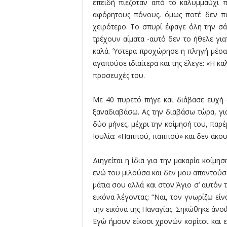
λ
επειδή πιεζόταν από το καλυμμαύχι 
λ
αφόρητους πόνους, όμως ποτέ δεν πα
ο
χειρότερο. Το σπυρί έφαγε όλη την σά
ύ
τρέχουν αίματα -αυτό δεν το ήθελε για
καλά. Ύστερα προχώρησε η πληγή μέσα 
αγαπούσε ιδιαίτερα και της έλεγε: «Η κ
προσευχές του.
Με 40 πυρετό πήγε και διάβασε ευχή 
ξαναδιαβάσω. Ας την διαβάσω τώρα, για
δύο μήνες, μέχρι την κοίμησή του, παρ
Ιουλία: «Παππού, παππού» και δεν άκου
Διηγείται η ίδια για την μακαρία κοίμ
ενώ του μιλούσα και δεν μου απαντούσε,
μάτια σου αλλά και στον Άγιο σ’ αυτόν 
εικόνα λέγοντας: “Ναι, τον γνωρίζω εί
την εικόνα της Παναγίας. Σηκώθηκε άνοιξ
Εγώ ήμουν είκοσι χρονών κορίτσι και 