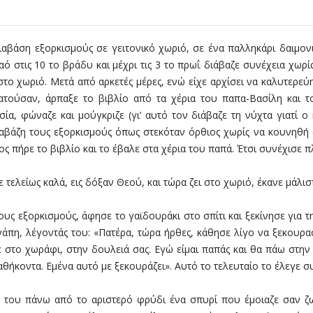
αβάση εξορκισμούς σε γειτονικό χωριό, σε ένα παλληκάρι δαιμονι
αό στις 10 το βράδυ και μέχρι τις 3 το πρωΐ διάβαζε συνέχεια χωρ
 στο χωριό. Μετά από αρκετές μέρες, ενώ είχε αρχίσει να καλυτερε
τούσαν, άρπαξε το βιβλίο από τα χέρια του παπα-Βασίλη και το
σία, φώναζε και μούγκριζε (γι’ αυτό τον διάβαζε τη νύχτα γιατί 
αβάζη τους εξορκισμούς όπως στεκόταν όρθιος χωρίς να κουνηθή σα
ς πήρε το βιβλίο και το έβαλε στα χέρια του παπά. Έτσι συνέχισε 
τελείως καλά, εις δόξαν Θεού, και τώρα ζει στο χωριό, έκανε μάλισ
υς εξορκισμούς, άφησε το γαϊδουράκι στο σπίτι και ξεκίνησε για τ
άπη, λέγοντάς του: «Πατέρα, τώρα ήρθες, κάθησε λίγο να ξεκουρα
τε στο χωράφι, στην δουλειά σας. Εγώ είμαι παπάς και θα πάω στην
αθήκοντα. Εμένα αυτό με ξεκουράζει». Αυτό το τελευταίο το έλεγε σ
ο του πάνω από το αριστερό φρύδι ένα σπυρί που έμοιαζε σαν 